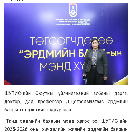
ШУТИС-ийн Оюутны үйлчилгээний албаны дарга,
доктор, дэд профессор Д.Цогзолмаагаас эрдмийн
баярын онцлогийг тодрууллаа.
-Танд эрдмийн баярын мэнд хүргэе ээ. ШУТИС-ийн
2025-2026 оны хичээлийн жилийн эрдмийн баярын