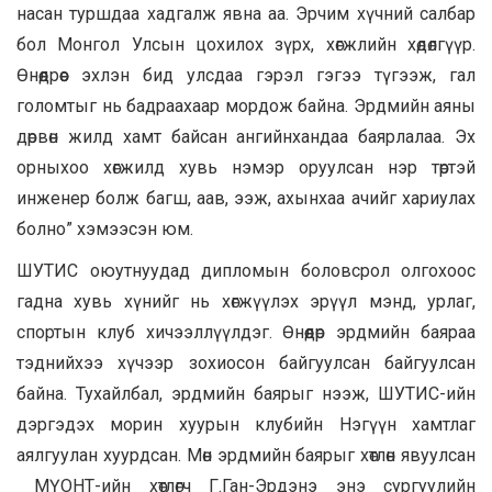
насан туршдаа хадгалж явна аа. Эрчим хүчний салбар
бол Монгол Улсын цохилох зүрх, хөгжлийн хөдөлгүүр.
Өнөөдрөөс эхлэн бид улсдаа гэрэл гэгээ түгээж, гал
голомтыг нь бадраахаар мордож байна. Эрдмийн аяны
дөрвөн жилд хамт байсан ангийнхандаа баярлалаа. Эх
орныхоо хөгжилд хувь нэмэр оруулсан нэр төртэй
инженер болж багш, аав, ээж, ахынхаа ачийг хариулах
болно” хэмээсэн юм.
ШУТИС оюутнуудад дипломын боловсрол олгохоос
гадна хувь хүнийг нь хөгжүүлэх эрүүл мэнд, урлаг,
спортын клуб хичээллүүлдэг. Өнөөдөр эрдмийн баяраа
тэднийхээ хүчээр зохиосон байгуулсан байгуулсан
байна. Тухайлбал, эрдмийн баярыг нээж, ШУТИС-ийн
дэргэдэх морин хуурын клубийн Нэгүүн хамтлаг
аялгуулан хуурдсан. Мөн эрдмийн баярыг хөтлөн явуулсан
МҮОНТ-ийн хөтлөгч Г.Ган-Эрдэнэ энэ сургуулийн