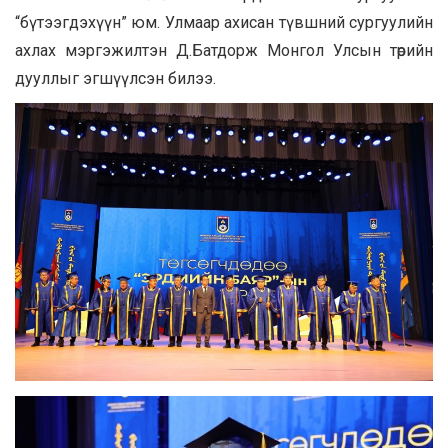
“бүтээгдэхүүн” юм. Улмаар ахисан түвшний сургуулийн
ахлах мэргэжилтэн Д.Батдорж Монгол Улсын төрийн
дууллыг эгшүүлсэн билээ.