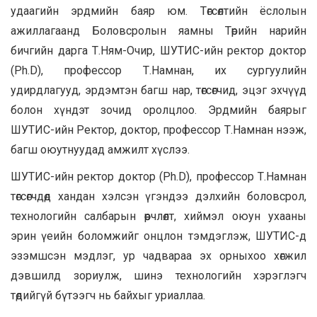
удаагийн эрдмийн баяр юм. Төгсөлтийн ёслолын
ажиллагаанд Боловсролын яамны Төрийн нарийн
бичгийн дарга Т.Ням-Очир, ШУТИС-ийн ректор доктор
(Ph.D), профессор Т.Намнан, их сургуулийн
удирдлагууд, эрдэмтэн багш нар, төгсөгчид, эцэг эхчүүд
болон хүндэт зочид оролцлоо. Эрдмийн баярыг
ШУТИС-ийн Ректор, доктор, профессор Т.Намнан нээж,
багш оюутнуудад амжилт хүслээ.
ШУТИС-ийн ректор доктор (Ph.D), профессор Т.Намнан
төгсөгчдөд хандан хэлсэн үгэндээ дэлхийн боловсрол,
технологийн салбарын өөрчлөлт, хиймэл оюун ухааны
эрин үеийн боломжийг онцлон тэмдэглэж, ШУТИС-д
эзэмшсэн мэдлэг, ур чадвараа эх орныхоо хөгжил
дэвшилд зориулж, шинэ технологийн хэрэглэгч
төдийгүй бүтээгч нь байхыг уриаллаа.