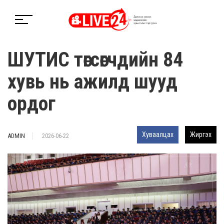
ШУТИС төгсөгчдийн 84
хувь нь ажилд шууд
ордог
Хуваалцах
Жиргэх
ADMIN
2026-06-22