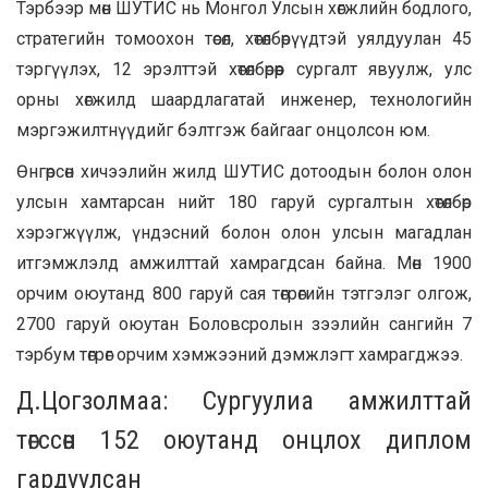
Тэрбээр мөн ШУТИС нь Монгол Улсын хөгжлийн бодлого,
стратегийн томоохон төсөл, хөтөлбөрүүдтэй уялдуулан 45
тэргүүлэх, 12 эрэлттэй хөтөлбөрөөр сургалт явуулж, улс
орны хөгжилд шаардлагатай инженер, технологийн
мэргэжилтнүүдийг бэлтгэж байгааг онцолсон юм.
Өнгөрсөн хичээлийн жилд ШУТИС дотоодын болон олон
улсын хамтарсан нийт 180 гаруй сургалтын хөтөлбөр
хэрэгжүүлж, үндэсний болон олон улсын магадлан
итгэмжлэлд амжилттай хамрагдсан байна. Мөн 1900
орчим оюутанд 800 гаруй сая төгрөгийн тэтгэлэг олгож,
2700 гаруй оюутан Боловсролын зээлийн сангийн 7
тэрбум төгрөг орчим хэмжээний дэмжлэгт хамрагджээ.
Д.Цогзолмаа: Сургуулиа амжилттай
төгссөн 152 оюутанд онцлох диплом
гардуулсан