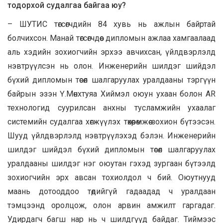
тодорхой судалгаа байгаа юу?
– ШУТИС төгсөгчдийн 84 хувь нь ажлын байртай
болчихсон. Манай төгсөгчдөөс дипломын ажлаа хамгаалаад
аль хэдийн зохиогчийн эрхээ авчихсан, үйлдвэрлэлд
нэвтрүүлсэн нь олон. Инженерийн шилдэг шийдэл
бүхий дипломын төсөл шалгаруулах уралдааны тэргүүн
байрын эзэн Ү.Мөнхтуяа Хиймэл оюун ухаан болон AR
технологид суурилсан анхны тусламжийн ухаалаг
системийн судалгаа хөгжүүлэх төхөөрөмжөө зохион бүтээсэн.
Шууд үйлдвэрлэлд нэвтрүүлэхэд бэлэн. Инженерийн
шилдэг шийдэл бүхий дипломын төсөл шалгаруулах
уралдааны шилдэг нэг оюутан гэхэд зургаан бүтээлд
зохиогчийн эрх авсан тохиолдол ч бий. Оюутнууд
маань дотооддоо төдийгүй гадаадад ч уралдаан
тэмцээнд оролцож, олон арвин амжилт гаргадаг.
Удирдагч багш нар нь ч шилдгүүд байдаг. Тиймээс