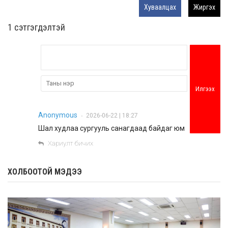
Хуваалцах
Жиргэх
1 сэтгэгдэлтэй
Илгээх
Anonymous
2026-06-22 | 18:27
•
Шал худлаа сургууль санагдаад байдаг юм
Хариулт бичих
ХОЛБООТОЙ МЭДЭЭ