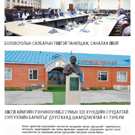
БОЛОВСРОЛЫН САЛБАРЫН ТӨСӨВТЭЙ ТАНИЛЦАЖ, САНАЛАА ӨГӨӨРЭЙ
ХӨВСГӨЛ АЙМГИЙН РЭНЧИНЛХҮМБЭ СУМЫН 320 ХҮҮХДИЙН СУУДАЛТАЙ
СУРГУУЛИЙН БАРИЛГЫГ ДУУСГАХАД ШААРДЛАГАТАЙ 4.1 ТЭРБУМ
ТӨГРӨГИЙГ АХБ ШИЙДЭХ НЬ