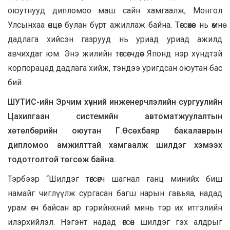
оюутнууд дипломоо маш сайн хамгаалж, Монгол
Улсынхаа өнцөг булан бүрт ажиллаж байна. Төгсөхөөс нь өмнө
дадлага хийсэн газрууд нь уриад уриад ажилд
авчихдаг юм. Энэ жилийн төгсөгчдөөс Японд нэр хүндтэй
корпорацад дадлага хийж, тэндээ уригдсан оюутан бас
бий.
ШУТИС-ийн Эрчим хүчний инженерчлэлийн сургуулийн
Цахилгаан системийн автоматжуулалтын
хөтөлбөрийн оюутан Г.Өсөхбаяр бакалаврын
дипломоо амжилттай хамгаалж шилдэг хэмээх
тодотголтой төгсөж байна.
Тэрбээр “Шилдэг төгсөгч шагнал ганц минийх биш
намайг чиглүүлж сургасан багш нарын гавьяа, надад
урам өгч байсан ар гэрийнхний минь тэр их итгэлийн
илэрхийлэл. Нэгэнт надад өгсөн шилдэг гэх алдрыг