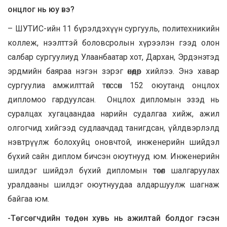
онцлог нь юу вэ?
– ШУТИС-ийн 11 бүрэлдэхүүн сургууль, политехникийн
коллеж, нээлттэй боловсролын хүрээлэн гээд олон
салбар сургуулиуд Улаанбаатар хот, Дархан, Эрдэнэтэд
эрдмийн баяраа нэгэн зэрэг өнөөдөр хийлээ. Энэ хавар
сургуулиа амжилттай төгссөн 152 оюутанд онцлох
дипломоо гардуулсан. Онцлох дипломын эзэд нь
суралцах хугацаандаа нарийн судалгаа хийж, ажил
олгогчид хийгээд судлаачдад танигдсан, үйлдвэрлэлд
нэвтрүүлж болохуйц оновчтой, инженерийн шийдэл
бүхий сайн диплом бичсэн оюутнууд юм. Инженерийн
шилдэг шийдэл бүхий дипломын төсөл шалгаруулах
уралдааны шилдэг оюутнуудаа алдаршуулж шагнаж
байгаа юм.
-Төгсөгчдийн төдөн хувь нь ажилтай болдог гэсэн