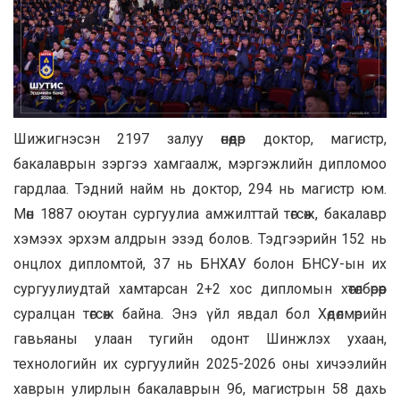
Шижигнэсэн 2197 залуу өнөөдөр доктор, магистр,
бакалаврын зэргээ хамгаалж, мэргэжлийн дипломоо
гардлаа. Тэдний найм нь доктор, 294 нь магистр юм.
Мөн 1887 оюутан сургуулиа амжилттай төгсөж, бакалавр
хэмээх эрхэм алдрын эзэд болов. Тэдгээрийн 152 нь
онцлох дипломтой, 37 нь БНХАУ болон БНСУ-ын их
сургуулиудтай хамтарсан 2+2 хос дипломын хөтөлбөрөөр
суралцан төгсөж байна. Энэ үйл явдал бол Хөдөлмөрийн
гавьяаны улаан тугийн одонт Шинжлэх ухаан,
технологийн их сургуулийн 2025-2026 оны хичээлийн
хаврын улирлын бакалаврын 96, магистрын 58 дахь