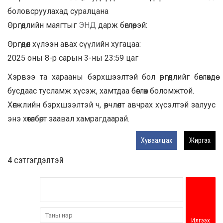
боловсруулахад суралцана
Өргөдлийн маягтыг
ЭНД
дарж бөглөөрэй:
Өргөдөл хүлээн авах сүүлийн хугацаа:
2025 оны 8-р сарын 3-ны 23:59 цаг
Хэрвээ та харааны бэрхшээлтэй бол өргөдлийг бөглөхдөө
бусдаас тусламж хүсэж, хамтдаа бөглөх боломжтой.
Хөгжлийн бэрхшээлтэй ч, өөрчлөлт авчрах хүсэлтэй залуус
энэ хөтөлбөрт заавал хамрагдаарай.
Хуваалцах
Жиргэх
4 cэтгэгдэлтэй
Илгээх