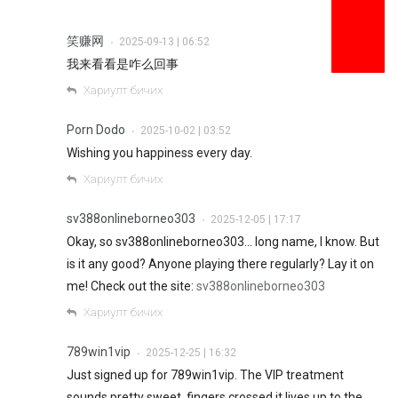
笑赚网
2025-09-13 | 06:52
•
我来看看是咋么回事
Хариулт бичих
Porn Dodo
2025-10-02 | 03:52
•
Wishing you happiness every day.
Хариулт бичих
sv388onlineborneo303
2025-12-05 | 17:17
•
Okay, so sv388onlineborneo303… long name, I know. But
is it any good? Anyone playing there regularly? Lay it on
me! Check out the site:
sv388onlineborneo303
Хариулт бичих
789win1vip
2025-12-25 | 16:32
•
Just signed up for 789win1vip. The VIP treatment
sounds pretty sweet, fingers crossed it lives up to the