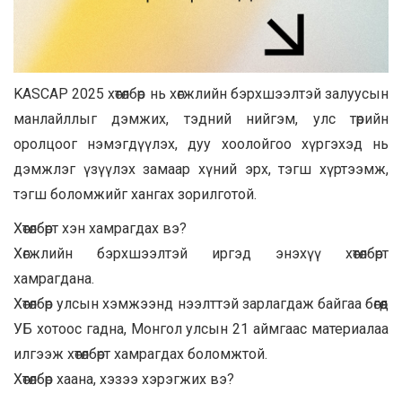
KASCAP 2025 хөтөлбөр нь хөгжлийн бэрхшээлтэй залуусын
манлайллыг дэмжих, тэдний нийгэм, улс төрийн
оролцоог нэмэгдүүлэх, дуу хоолойгоо хүргэхэд нь
дэмжлэг үзүүлэх замаар хүний эрх, тэгш хүртээмж,
тэгш боломжийг хангах зорилготой.
Хөтөлбөрт хэн хамрагдах вэ?
Хөгжлийн бэрхшээлтэй иргэд энэхүү хөтөлбөрт
хамрагдана.
Хөтөлбөр улсын хэмжээнд нээлттэй зарлагдаж байгаа бөгөөд
УБ хотоос гадна, Монгол улсын 21 аймгаас материалаа
илгээж хөтөлбөрт хамрагдах боломжтой.
Хөтөлбөр хаана, хэзээ хэрэгжих вэ?