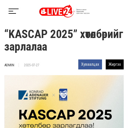
“KASCAP 2025” хөтөлбөрийг
зарлалаа
Хуваалцах
Жиргэх
ADMIN
2025-07-27