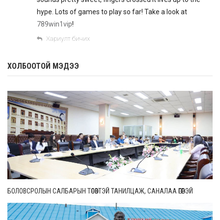
hype. Lots of games to play so far! Take a look at
789win1vip
!
Хариулт бичих
ХОЛБООТОЙ МЭДЭЭ
БОЛОВСРОЛЫН САЛБАРЫН ТӨСӨВТЭЙ ТАНИЛЦАЖ, САНАЛАА ӨГӨӨРЭЙ