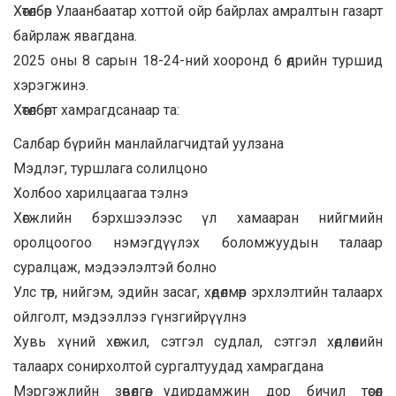
Хөтөлбөр Улаанбаатар хоттой ойр байрлах амралтын газарт
байрлаж явагдана.
2025 оны 8 сарын 18-24-ний хооронд 6 өдрийн туршид
хэрэгжинэ.
Хөтөлбөрт хамрагдсанаар та:
Салбар бүрийн манлайлагчидтай уулзана
Мэдлэг, туршлага солилцоно
Холбоо харилцаагаа тэлнэ
Хөгжлийн бэрхшээлээс үл хамааран нийгмийн
оролцоогоо нэмэгдүүлэх боломжуудын талаар
суралцаж, мэдээлэлтэй болно
Улс төр, нийгэм, эдийн засаг, хөдөлмөр эрхлэлтийн талаарх
ойлголт, мэдээллээ гүнзгийрүүлнэ
Хувь хүний хөгжил, сэтгэл судлал, сэтгэл хөдлөлийн
талаарх сонирхолтой сургалтуудад хамрагдана
Мэргэжлийн зөвөлгөө, удирдамжин дор бичил төсөл