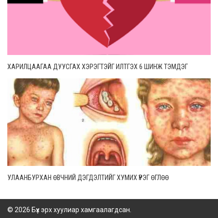
ХАРИЛЦААГАА ДУУСГАХ ХЭРЭГТЭЙГ ИЛТГЭХ 6 ШИНЖ ТЭМДЭГ
УЛААНБУРХАН ӨВЧНИЙ ДЭГДЭЛТИЙГ ХУМИХ ҮҮРЭГ ӨГЛӨӨ
© 2026 Бүх эрх хуулиар хамгаалагдсан.