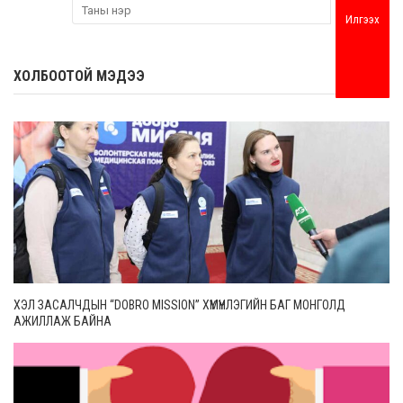
Илгээх
ХОЛБООТОЙ МЭДЭЭ
ХЭЛ ЗАСАЛЧДЫН “DOBRO MISSION” ХҮМҮҮНЛЭГИЙН БАГ МОНГОЛД
АЖИЛЛАЖ БАЙНА