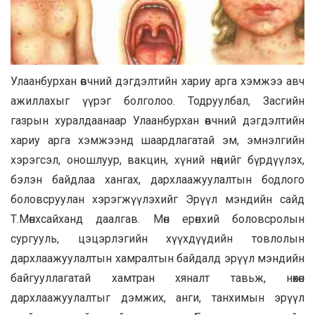
Улаанбурхан өвчний дэгдэлтийн хариу арга хэмжээ авч
ажиллахыг үүрэг болголоо. Тодруулбал, Засгийн
газрын хуралдаанаар Улаанбурхан өвчний дэгдэлтийн
хариу арга хэмжээнд шаардлагатай эм, эмнэлгийн
хэрэгсэл, оношлуур, вакцин, хүний нөөцийг бүрдүүлэх,
бэлэн байдлаа хангах, дархлаажуулалтын бодлого
боловсруулан хэрэгжүүлэхийг Эрүүл мэндийн сайд
Т.Мөнхсайханд даалгав. Мөн ерөнхий боловсролын
сургууль, цэцэрлэгийн хүүхдүүдийн товлолын
дархлаажуулалтын хамралтын байдалд эрүүл мэндийн
байгууллагатай хамтран хяналт тавьж, нөхөн
дархлаажуулалтыг дэмжих, анги, танхимын эрүүл