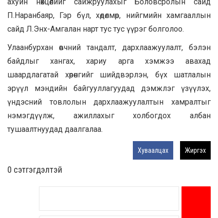
ахуйн нөхцөлийг сайжруулахыг Боловсролын сайд
П.Наранбаяр, Гэр бүл, хөдөлмөр, нийгмийн хамгааллын
сайд Л.Энх-Амгалан нарт тус тус үүрэг болголоо.
Улаанбурхан өвчний тандалт, дархлаажуулалт, бэлэн
байдлыг хангах, хариу арга хэмжээ авахад
шаардлагатай хөрөнгийг шийдвэрлэн, бүх шатлалын
эрүүл мэндийн байгууллагуудад дэмжлэг үзүүлэх,
үндэсний товлолын дархлаажуулалтын хамралтыг
нэмэгдүүлж, ажиллахыг холбогдох албан
тушаалтнуудад даалгалаа.
Хуваалцах
Жиргэх
0 cэтгэгдэлтэй