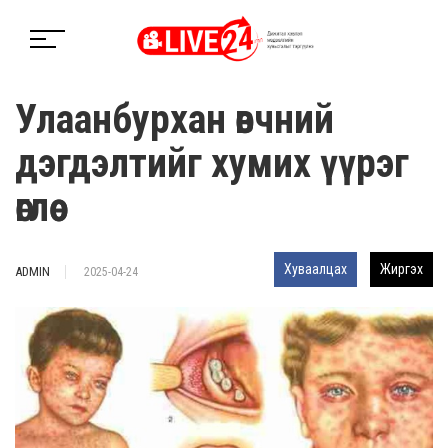
Улаанбурхан өвчний
дэгдэлтийг хумих үүрэг
өглөө
Хуваалцах
Жиргэх
ADMIN
2025-04-24