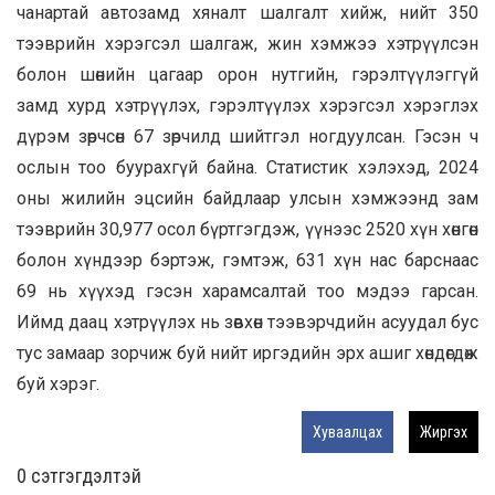
чанартай автозамд хяналт шалгалт хийж, нийт 350
тээврийн хэрэгсэл шалгаж, жин хэмжээ хэтрүүлсэн
болон шөнийн цагаар орон нутгийн, гэрэлтүүлэггүй
замд хурд хэтрүүлэх, гэрэлтүүлэх хэрэгсэл хэрэглэх
дүрэм зөрчсөн 67 зөрчилд шийтгэл ногдуулсан. Гэсэн ч
ослын тоо буурахгүй байна. Статистик хэлэхэд, 2024
оны жилийн эцсийн байдлаар улсын хэмжээнд зам
тээврийн 30,977 осол бүртгэгдэж, үүнээс 2520 хүн хөнгөн
болон хүндээр бэртэж, гэмтэж, 631 хүн нас барснаас
69 нь хүүхэд гэсэн харамсалтай тоо мэдээ гарсан.
Иймд даац хэтрүүлэх нь зөвхөн тээвэрчдийн асуудал бус
тус замаар зорчиж буй нийт иргэдийн эрх ашиг хөндөгдөж
буй хэрэг.
Хуваалцах
Жиргэх
0 cэтгэгдэлтэй