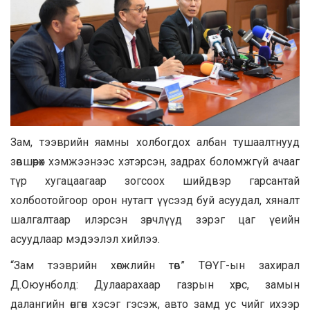
Зам, тээврийн яамны холбогдох албан тушаалтнууд
зөвшөөрөх хэмжээнээс хэтэрсэн, задрах боломжгүй ачааг
түр хугацаагаар зогсоох шийдвэр гарсантай
холбоотойгоор орон нутагт үүсээд буй асуудал, хяналт
шалгалтаар илэрсэн зөрчлүүд зэрэг цаг үеийн
асуудлаар мэдээлэл хийлээ.
“Зам тээврийн хөгжлийн төв” ТӨҮГ-ын захирал
Д.Оюунболд: Дулаарахаар газрын хөрс, замын
далангийн өнгөн хэсэг гэсэж, авто замд ус чийг ихээр