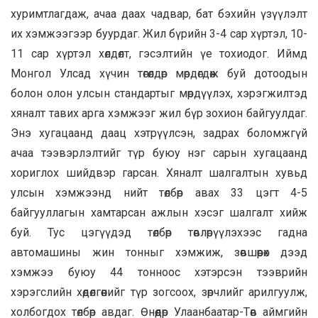
хуримтлагдаж, ачаа даах чадвар, бат бэхийн үзүүлэлт
их хэмжээгээр буурдаг. Жил бүрийн 3-4 сар хүртэл, 10-
11 сар хүртэл хөлдөлт, гэсэлтийн үе тохиодог. Иймд
Монгол Улсад хүчин төгөлдөр мөрдөгдөж буй дотоодын
болон олон улсын стандартыг мөрдүүлэх, хэрэгжилтэд
хяналт тавих арга хэмжээг жил бүр зохион байгуулдаг.
Энэ хугацаанд даац хэтрүүлсэн, задрах боломжгүй
ачаа тээвэрлэлтийг түр буюу нэг сарын хугацаанд
хориглох шийдвэр гарсан. Хяналт шалгалтын хувьд
улсын хэмжээнд нийт төлбөр авах 33 цэгт 4-5
байгууллагын хамтарсан ажлын хэсэг шалгалт хийж
буй. Тус цэгүүдэд төлбөр төвлөрүүлэхээс гадна
автомашины жин тонныг хэмжиж, зөвшөөрөх дээд
хэмжээ буюу 44 тонноос хэтэрсэн тээврийн
хэрэгслийн хөдөлгөөнийг түр зогсоох, зөрчлийг арилгуулж,
холбогдох төлбөр авдаг. Өнөөдөр Улаанбаатар-Төв аймгийн