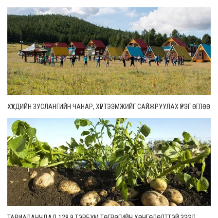
ХҮҮХДИЙН ЗУСЛАНГИЙН ЧАНАР, ХҮРТЭЭМЖИЙГ САЙЖРУУЛАХ ҮҮРЭГ ӨГЛӨӨ
ТАРИАЛАНЧДАД 128.9 ТЭРБУМ ТӨГРӨГИЙН ХӨНГӨЛӨЛТТЭЙ ЗЭЭЛ