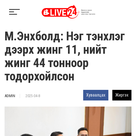
М.Энхболд: Нэг тэнхлэг
дээрх жинг 11, нийт
жинг 44 тонноор
тодорхойлсон
Хуваалцах
Жиргэх
ADMIN
2025-04-8