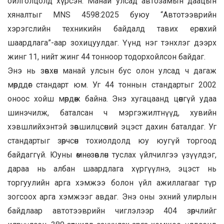
ойлголцолд хүрсэн. Манай улсад автозамын даацын
хяналтыг MNS 4598:2025 буюу “Автотээврийн
хэрэгслийн техникийн байдалд тавих ерөнхий
шаардлага”-аар зохицуулдаг. Үүнд нэг тэнхлэг дээрх
жинг 11, нийт жинг 44 тонноор тодорхойлсон байдаг.
Энэ нь зөвхөн манай улсын бус олон улсад ч дагаж
мөрддөг стандарт юм. Уг 44 тоннын стандартыг 2002
оноос хойш мөрдөж байна. Энэ хугацаанд цөөнгүй удаа
шинэчилж, баталсан ч мэргэжилтнүүд, хувийн
хэвшлийхэнтэй зөвшилцсөний эцэст дахин баталдаг. Уг
стандартыг зөрчсөн тохиолдолд юу юугүй торгоод
байдаггүй. Юуны өмнө зөвлөн туслах үйлчилгээ үзүүлдэг,
дараа нь албан шаардлага хүргүүлнэ, эцэст нь
торгуулийн арга хэмжээ болон үйл ажиллагааг түр
зогсоох арга хэмжээг авдаг. Энэ оны эхний улирлын
байдлаар автотээврийн чиглэлээр 404 зөрчлийг