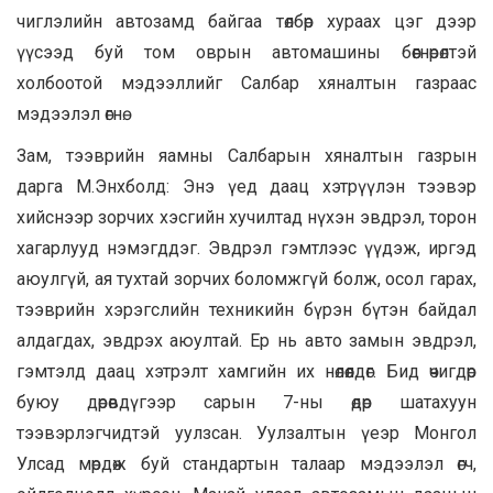
чиглэлийн автозамд байгаа төлбөр хураах цэг дээр
үүсээд буй том оврын автомашины бөөгнөрөлтэй
холбоотой мэдээллийг Салбар хяналтын газраас
мэдээлэл өгнө.
Зам, тээврийн яамны Салбарын хяналтын газрын
дарга М.Энхболд: Энэ үед даац хэтрүүлэн тээвэр
хийснээр зорчих хэсгийн хучилтад нүхэн эвдрэл, торон
хагарлууд нэмэгддэг. Эвдрэл гэмтлээс үүдэж, иргэд
аюулгүй, ая тухтай зорчих боломжгүй болж, осол гарах,
тээврийн хэрэгслийн техникийн бүрэн бүтэн байдал
алдагдах, эвдрэх аюултай. Ер нь авто замын эвдрэл,
гэмтэлд даац хэтрэлт хамгийн их нөлөөлдөг. Бид өчигдөр
буюу дөрөвдүгээр сарын 7-ны өдөр шатахуун
тээвэрлэгчидтэй уулзсан. Уулзалтын үеэр Монгол
Улсад мөрдөж буй стандартын талаар мэдээлэл өгч,