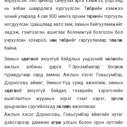
илрүүлсэн. 380 зөрчилд сануулах арга хэмжээ, үлдсэнд
нь албан шаардлага хүргүүлсэн. Төлбөрийн хэмжээ
эхний улиралд 4 сая 900 мянга орчим төгрөгийн торгууль
ногдуулсан. Цаашлаад авто зам, замын байгууламжийг
эвдэж, гэмтээсэн, ашиглах боломжгүй болгосон бол
учруулсан хохирол, нөхөн төлбөрийг гаргуулахаар төлөвлөж
байна.
Замын хөдөлгөөний аюулгүй байдлын үндэсний зөвлөлийн
ажлын албаны дарга Т.Эрхэмбаатар: Өнгөрсөн
гуравдугаар сард яамны Ажлын хэсэг Говьсүмбэр,
Дорноговь аймаг, Замын-Үүд сумд ажиллаж, замын
хөдөлгөөний аюулгүй байдал, тээврийн хэрэгслийн
ашиглалтын журмын эсрэг гэмт хэрэг, зөрчлөөс
урьдчилан сэргийлэхэд зөвлөгөө өгч ажилласан.
Ажлын хэсэг Дорноговь, Говьсүмбэр аймгийн нутаг
дэвсгэрээр дамжин өнгөрөх улсын болон орон нутгийн