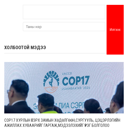
Илгээх
ХОЛБООТОЙ МЭДЭЭ
COP17 ХУРЛЫН ҮЕЭРХ ЗАМЫН ХӨДӨЛГӨӨН,СУРГУУЛЬ, ЦЭЦЭРЛЭГИЙН
АЖИЛЛАХ ХУВААРИЙГ ГАРГАЖ,МЭДЭЭЛЭХИЙГ ҮҮРЭГ БОЛГОЛОО