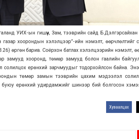
ланд УИХ-ын гишүүн, Зам, тээврийн сайд Б.Дэлгэрсайхан 
н газар хоорондын хэлэлцээр”-ийн нэмэлт, өөрчлөлтийг 
03.26) өргөн барив. Соёрхон батлах хэлэлцээрийн нэмэлт, ө
р замууд хооронд, төмөр замууд болон гаалийн байгуу
 солилцох ерөнхий зарчмуудыг тодорхойлсон байна. Энэ
орондын төмөр замын тээврийн цахим мэдээлэл солилц
т буюу ерөнхий удирдамжийг шинээр бий болгосон хэмэ
Хуваалцах