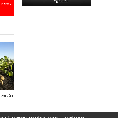
Монгол-Оросын хилийг
Илгээх
хамтран шалгаж байна
2026-07-31
ГРӨГИЙН