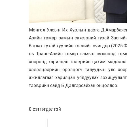
Монгол Улсын Их Хурлын дарга Д.Амарбаясга
Азийн төмөр замын сүлжээний тухай Засгий
батлах тухай хуулийн төслийг өчигдөр (2025.
нь Транс-Азийн төмөр замын сүлжээнд төмө
хооронд харилцан тээврийн цахим мэдээлэл
хэлэлцээрийн оролцогч талуудын улс хо
ажиллагааг харилцан уялдуулах зохицуулал
тээврийн сайд Б.Дэлгэрсайхан онцоллоо.
0 cэтгэгдэлтэй