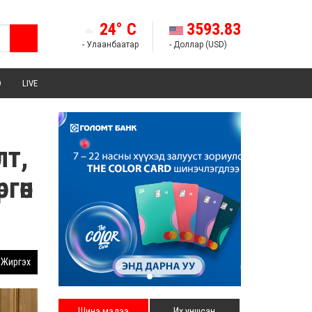
24° C
3593.83
- Улаанбаатар
- Доллар (USD)
Э
LIVE
лт,
ргөн
Жиргэх
Шинэ мэдээ
Их уншсан