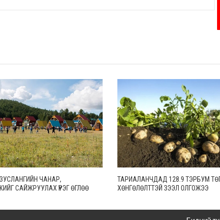
Н ЗУСЛАНГИЙН ЧАНАР,
ТАРИАЛАНЧДАД 128.9 ТЭРБУМ ТӨ
ЖИЙГ САЙЖРУУЛАХ ҮҮРЭГ ӨГЛӨӨ
ХӨНГӨЛӨЛТТЭЙ ЗЭЭЛ ОЛГОЖЭЭ