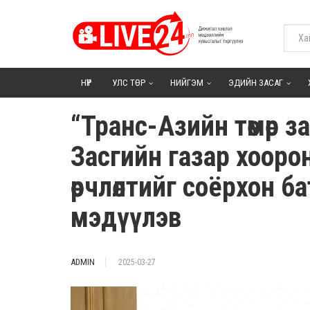
НҮҮР
УЛС ТӨР
НИЙГЭМ
ЭДИЙН ЗАСАГ
“Транс-Азийн төмөр 
Засгийн газар хооро
өөрчлөлтийг соёрхон ба
мэдүүлэв
ADMIN
2025-03-27