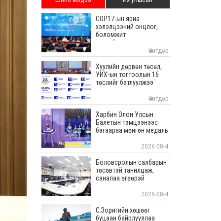
COP17-ын яриа
хэлэлцээний онцлог,
боломжит
хувилбаруудаас
суралцана
Өчигдөр
Хуулийн дөрвөн төсөл,
УИХ-ын тогтоолын 16
төслийг батлуулжээ
Өчигдөр
Харбин Олон Улсын
Балетын тэмцээнээс
багаараа мөнгөн медаль
хүртлээ
2026-08-4
Боловсролын салбарын
төсөвтэй танилцаж,
саналаа өгөөрэй
2026-08-4
С.Зоригийн хөшөөг
буцаан байрлууллаа