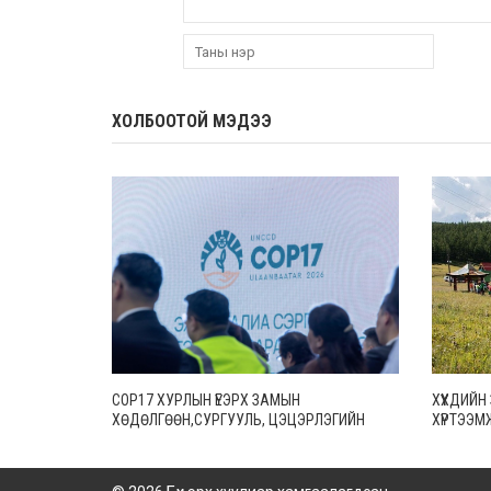
ХОЛБООТОЙ МЭДЭЭ
COP17 ХУРЛЫН ҮЕЭРХ ЗАМЫН
ХҮҮХДИЙ
ХӨДӨЛГӨӨН,СУРГУУЛЬ, ЦЭЦЭРЛЭГИЙН
ХҮРТЭЭМ
АЖИЛЛАХ ХУВААРИЙГ
ГАРГАЖ,МЭДЭЭЛЭХИЙГ ҮҮРЭГ БОЛГОЛОО