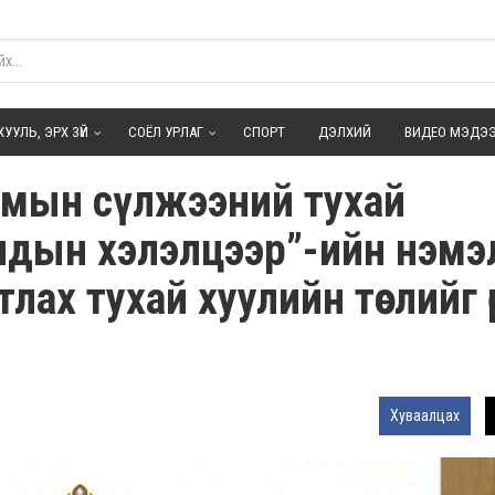
ХУУЛЬ, ЭРХ ЗҮЙ
СОЁЛ УРЛАГ
СПОРТ
ДЭЛХИЙ
ВИДЕО МЭДЭ
замын сүлжээний тухай
ндын хэлэлцээр”-ийн нэмэ
тлах тухай хуулийн төслийг ө
Хуваалцах