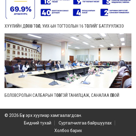
ХУУЛИЙН ДӨРВӨН ТӨСӨЛ, УИХ-ЫН ТОГТООЛЫН 16 ТӨСЛИЙГ БАТЛУУЛЖЭЭ
БОЛОВСРОЛЫН САЛБАРЫН ТӨСӨВТЭЙ ТАНИЛЦАЖ, САНАЛАА ӨГӨӨРЭЙ
© 2026 Бүх эрх хуулиар хамгаалагдсан.
Бидний тухай
Сурталчилгаа байршуулах
Холбоо барих