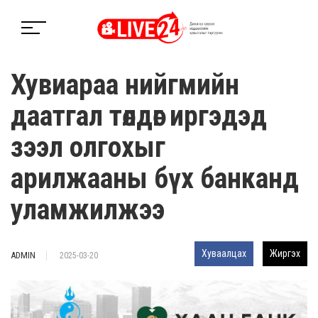
Хувиараа нийгмийн
даатгал төлдөг иргэдэд
зээл олгохыг
арилжааны бүх банканд
уламжилжээ
Хуваалцах
Жиргэх
ADMIN
2025-03-20