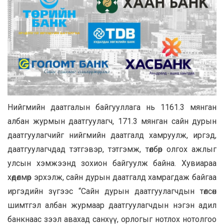
Нийгмийн даатгалын байгууллага нь 1161.3 мянган
албан журмын даатгуулагч, 171.3 мянган сайн дурын
даатгуулагчийг нийгмийн даатгалд хамруулж, иргэд,
даатгуулагчдад тэтгэвэр, тэтгэмж, төлбөр олгох ажлыг
улсын хэмжээнд зохион байгуулж байна. Хувиараа
хөдөлмөр эрхэлж, сайн дурын даатгалд хамрагдаж байгаа
иргэдийн зүгээс “Сайн дурын даатгуулагчдын төлсөн
шимтгэл албан журмаар даатгуулагчдын нэгэн адил
банкнаас зээл авахад санхүү, орлогыг нотлох нотолгоо