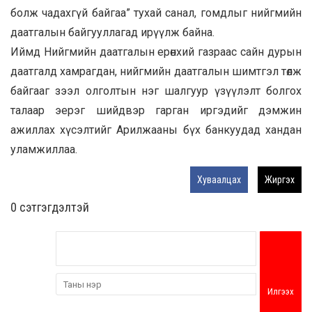
болж чадахгүй байгаа” тухай санал, гомдлыг нийгмийн
даатгалын байгууллагад ирүүлж байна.
Иймд Нийгмийн даатгалын ерөнхий газраас сайн дурын
даатгалд хамрагдан, нийгмийн даатгалын шимтгэл төлж
байгааг зээл олголтын нэг шалгуур үзүүлэлт болгох
талаар эерэг шийдвэр гарган иргэдийг дэмжин
ажиллах хүсэлтийг Арилжааны бүх банкуудад хандан
уламжиллаа.
Хуваалцах
Жиргэх
0 cэтгэгдэлтэй
Илгээх