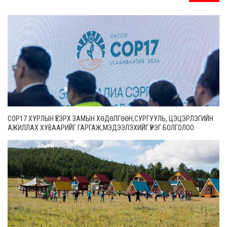
COP17 ХУРЛЫН ҮЕЭРХ ЗАМЫН ХӨДӨЛГӨӨН,СУРГУУЛЬ, ЦЭЦЭРЛЭГИЙН
АЖИЛЛАХ ХУВААРИЙГ ГАРГАЖ,МЭДЭЭЛЭХИЙГ ҮҮРЭГ БОЛГОЛОО