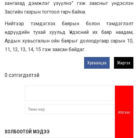
хангахад дэмжлэг үзүүлнэ” гэж заасныг үндэслэн
Засгийн газрын тогтоол гарч байна.
Нийтээр тэмдэглэх баярын болон тэмдэглэлт
өдрүүдийн тухай хуульд Үндэсний их баяр наадам,
Ардын хувьсгалын ойн баярыг долоодугаар сарын 10,
11, 12, 13, 14, 15 гэж заасан байдаг.
Хуваалцах
Жиргэх
0 cэтгэгдэлтэй
Илгээх
ХОЛБООТОЙ МЭДЭЭ