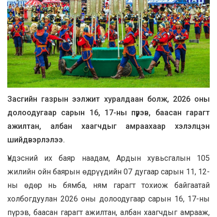
Засгийн газрын ээлжит хуралдаан болж,
2026 оны
долоодугаар сарын 16, 17-ны пүрэв, баасан гарагт
ажилтан, албан хаагчдыг амраахаар
хэлэлцэн
шийдвэрлэлээ.
Үндэсний их баяр наадам, Ардын хувьсгалын 105
жилийн ойн баярын өдрүүдийн 07 дугаар сарын 11, 12-
ны өдөр нь бямба, ням гарагт тохиож байгаатай
холбогдуулан 2026 оны долоодугаар сарын 16, 17-ны
пүрэв, баасан гарагт ажилтан, албан хаагчдыг амрааж,