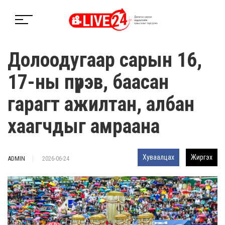
Долоодугаар сарын 16,
17-ны пүрэв, баасан
гарагт ажилтан, албан
хаагчдыг амраана
Хуваалцах
Жиргэх
ADMIN
2026-06-24