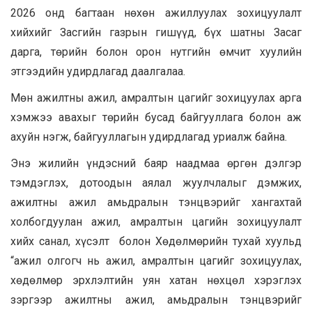
2026 онд багтаан нөхөн ажиллуулах зохицуулалт
хийхийг Засгийн газрын гишүүд, бүх шатны Засаг
дарга, төрийн болон орон нутгийн өмчит хуулийн
этгээдийн удирдлагад даалгалаа.
Мөн ажилтны ажил, амралтын цагийг зохицуулах арга
хэмжээ авахыг төрийн бусад байгууллага болон аж
ахуйн нэгж, байгууллагын удирдлагад уриалж байна.
Энэ жилийн үндэсний баяр наадмаа өргөн дэлгэр
тэмдэглэх, дотоодын аялал жуулчлалыг дэмжих,
ажилтны ажил амьдралын тэнцвэрийг хангахтай
холбогдуулан ажил, амралтын цагийн зохицуулалт
хийх санал, хүсэлт болон Хөдөлмөрийн тухай хуульд
“ажил олгогч нь ажил, амралтын цагийг зохицуулах,
хөдөлмөр эрхлэлтийн уян хатан нөхцөл хэрэглэх
зэргээр ажилтны ажил, амьдралын тэнцвэрийг