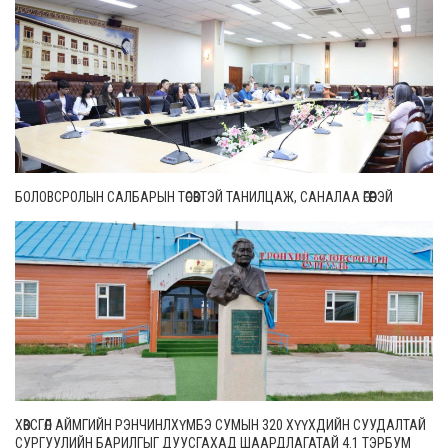
БОЛОВСРОЛЫН САЛБАРЫН ТӨСӨВТЭЙ ТАНИЛЦАЖ, САНАЛАА ӨГӨӨРЭЙ
ХӨВСГӨЛ АЙМГИЙН РЭНЧИНЛХҮМБЭ СУМЫН 320 ХҮҮХДИЙН СУУДАЛТАЙ
СУРГУУЛИЙН БАРИЛГЫГ ДУУСГАХАД ШААРДЛАГАТАЙ 4.1 ТЭРБУМ