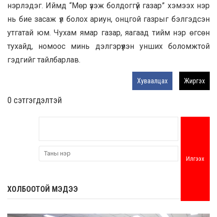
нэрлэдэг. Иймд “Мөр үзэж болдоггүй газар” хэмээх нэр
нь бие засаж үл болох ариун, онцгой газрыг бэлгэдсэн
утгатай юм. Чухам ямар газар, яагаад тийм нэр өгсөн
тухайд, номоос минь дэлгэрүүлэн унших боломжтой
гэдгийг тайлбарлав.
Хуваалцах
Жиргэх
0 cэтгэгдэлтэй
Илгээх
ХОЛБООТОЙ МЭДЭЭ