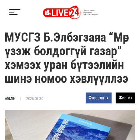
МУСГЗ Б.Элбэгзаяа “Мөр
үзэж болдоггүй газар”
хэмээх уран бүтээлийн
шинэ номоо хэвлүүллээ
Хуваалцах
Жиргэх
ADMIN
2026-05-30