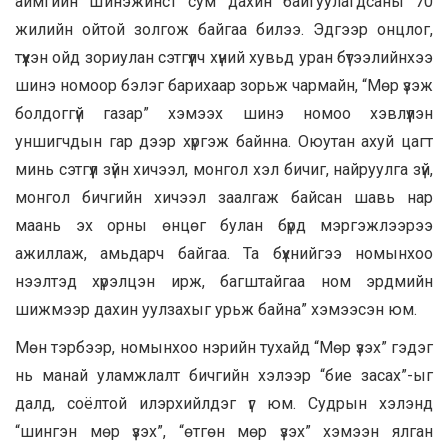
аймгийн Шинэжинст сум дахин байгуулагдсаны 70
жилийн ойтой золгож байгаа билээ. Эдгээр онцлог,
түүхэн ойд зориулан сэтгүүлч хүний хувьд уран бүтээлийнхээ
шинэ номоор бэлэг барихаар зорьж чармайн, “Мөр үзэж
болдоггүй газар” хэмээх шинэ номоо хэвлүүлэн
уншигчдын гар дээр хүргэж байнна. Оюутан ахуй цагт
минь сэтгүүл зүйн хичээл, монгол хэл бичиг, найруулга зүй,
монгол бичгийн хичээл заалгаж байсан шавь нар
маань эх орны өнцөг булан бүрд мэргэжлээрээ
ажиллаж, амьдарч байгаа. Та бүхнийгээ номынхоо
нээлтэд хүрэлцэн ирж, багштайгаа ном эрдмийн
шижмээр дахин уулзахыг урьж байна” хэмээсэн юм.
Мөн тэрбээр, номынхоо нэрийн тухайд “Мөр үзэх” гэдэг
нь манай уламжлалт бичгийн хэлээр “бие засах”-ыг
далд, соёлтой илэрхийлдэг үг юм. Судрын хэлэнд
“шингэн мөр үзэх”, “өтгөн мөр үзэх” хэмээн ялган