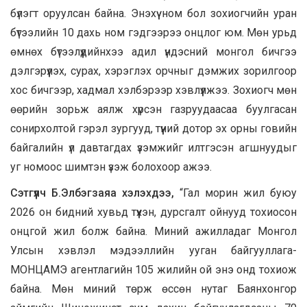
бүлэгт оруулсан байна. Энэхүү ном бол зохиогчийн уран
бүтээлийн 10 дахь ном гэдгээрээ онцлог юм. Мөн урьд
өмнөх бүтээлүүдийнхээ адил үндэсний монгол бичгээ
дэлгэрүүлэх, сурах, хэрэглэх орчныг дэмжих зорилгоор
хос бичгээр, хадмал хэлбэрээр хэвлүүлжээ. Зохиогч мөн
өөрийн зорьж аялж хүрсэн газруудаасаа буулгасан
сонирхолтой гэрэл зургууд, түүний дотор эх орны говийн
байгалийн үл давтагдах үзэмжийг илтгэсэн агшнуудыг
уг номоос шимтэн үзэж болохоор ажээ.
Сэтгүүлч Б.Элбэгзаяа хэлэхдээ,
“Гал морин жил буюу
2026 он бидний хувьд түүхэн, дурсгалт ойнууд тохиосон
онцгой жил болж байна. Миний ажилладаг Монгол
Улсын хэвлэл мэдээллийн ууган байгууллага-
МОНЦАМЭ агентлагийн 105 жилийн ой энэ онд тохиож
байна. Мөн миний төрж өссөн нутаг Баянхонгор