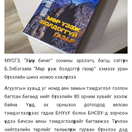
МУСГЗ, “Хүмүүн бичиг” сонины эрхлэгч, багш, сэтгүүлч
Б.Элбэгзаяа “Мөр үзэж болдоггүй газар” хэмээх уран
бүтээлийн шинэ номоо хэвлүүллээ.
Агуулгын хувьд уг номд аян замын тэмдэглэл голлон
багтсан бөгөөд нийт бүтээлийн 80 орчим хувийг эзэлж
байна. Үүнд, эх орныхоо дотоодод аялсан
тэмдэглэлүүдээс гадна БНУзУ болон БНСВУ-д зорчсон
үедээ бичсэн аяны тэмдэглэлүүдийг багтаажээ. Түүнчлэн
нийтлэлийн төрлийг төлөөлүүлж гурван бүтээлээ дэд