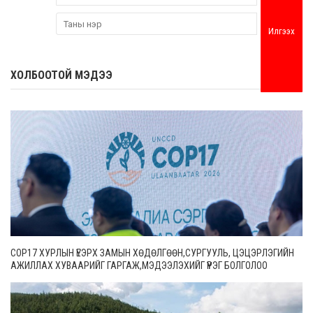
Илгээх
ХОЛБООТОЙ МЭДЭЭ
COP17 ХУРЛЫН ҮЕЭРХ ЗАМЫН ХӨДӨЛГӨӨН,СУРГУУЛЬ, ЦЭЦЭРЛЭГИЙН
АЖИЛЛАХ ХУВААРИЙГ ГАРГАЖ,МЭДЭЭЛЭХИЙГ ҮҮРЭГ БОЛГОЛОО