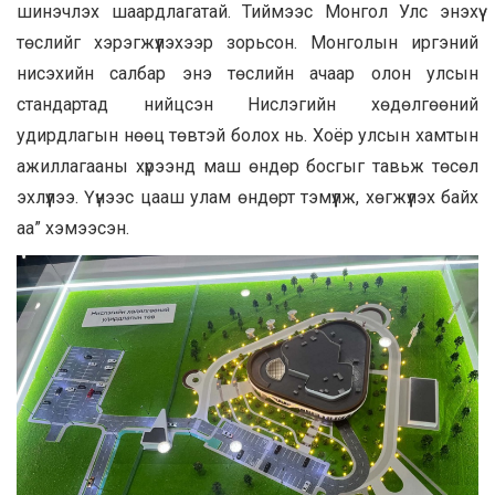
шинэчлэх шаардлагатай. Тиймээс Монгол Улс энэхүү
төслийг хэрэгжүүлэхээр зорьсон. Монголын иргэний
нисэхийн салбар энэ төслийн ачаар олон улсын
стандартад нийцсэн Нислэгийн хөдөлгөөний
удирдлагын нөөц төвтэй болох нь. Хоёр улсын хамтын
ажиллагааны хүрээнд маш өндөр босгыг тавьж төсөл
эхлүүлээ. Үүнээс цааш улам өндөрт тэмүүлж, хөгжүүлэх байх
аа” хэмээсэн.