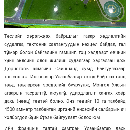
Төслийг хэрэгжүүлэх байршлыг газар хөдлөлтийн
судалгаа, тектоник хавтангуудын нөхцөл байдал, гал
түймэр болон байгалийн гамшиг, гоц халдварт өвчний
хүчин зүйлсийн олон жилийн судалгаар харгалзан үзэж
Дорноговь аймгийн Сайншанд сумд байгуулахаар
тогтсон аж. Ингэснээр Улаанбаатар хотод байрлах ганц
төвд төвлөрсөн эрсдэлийг бууруулж, Монгол Улсын
агаарын тасралтгүй, аюулгүй, удирдлагыг хангах хоёр
дахь (нөөц) төвтэй болно. Энэ төвийг 10 га талбайд
4508 амметр талбайтай иргэний нисэхийн салбарын ач
холбогдол бүхий бүтээн байгуулалт болох юм.
Ийн Францын талтай хамтран Улаанбаатар дахь