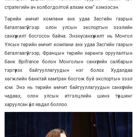
стратегийн ач холбогдолтой алхам юм” хэмээсэн.
Төрийн өмчит компани анх удаа Засгийн газрын
баталгаагүйгээр олон улсын экспортын зээлийн
санхүүжилт босгосон байна. Энэхүү санхүүжилт нь Монгол
Улсын төрийн өмчит компани анх удаа Засгийн газрын
баталгаагүйгээр, Францын төрийн хөрөнгө оруулалтын
банк Bpifrance болон Монголын санхүүгийн салбарын
тэргүүлэх байгууллагуудын нэг болох Худалдаа
хөгжлийн банктай хамтран босгож буй экспортын зээл
юм. Энэ нь төрийн өмчит байгууллагуудын санхүүгийн
чадавх, олон улсын итгэлцлийн шинэ түвшинг
харуулсан үйл явдал боллоо.