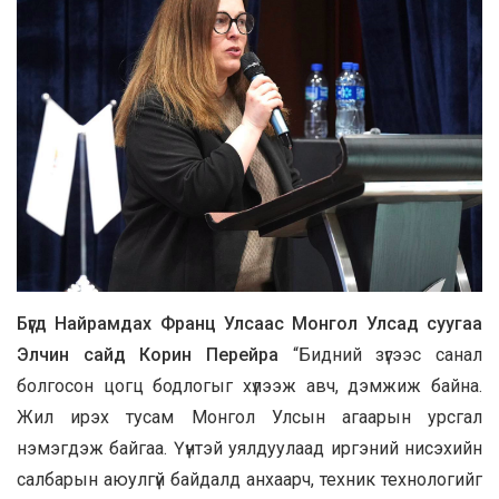
Бүгд Найрамдах Франц Улсаас Монгол Улсад суугаа
Элчин сайд Корин Перейра
“Бидний зүгээс санал
болгосон цогц бодлогыг хүлээж авч, дэмжиж байна.
Жил ирэх тусам Монгол Улсын агаарын урсгал
нэмэгдэж байгаа. Үүнтэй уялдуулаад иргэний нисэхийн
салбарын аюулгүй байдалд анхаарч, техник технологийг