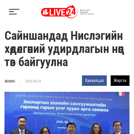
Сайншандад Нислэгийн
хөдөлгөөний удирдлагын нөөц
төв байгуулна
Хуваалцах
Жиргэх
ADMIN
2026-06-25