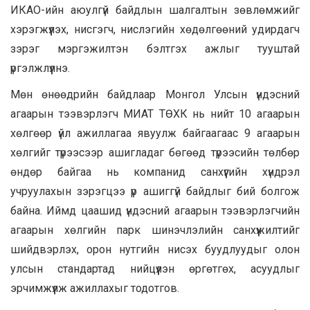
ИКАО-ийн аюулгүй байдлын шалгалтын зөвлөмжийг
хэрэгжүүлэх, нисгэгч, нислэгийн хөдөлгөөний удирдагч
зэрэг мэргэжилтэн бэлтгэх ажлыг тууштай
үргэлжлүүлнэ.
Мөн өнөөдрийн байдлаар Монгол Улсын үндэсний
агаарын тээвэрлэгч МИАТ ТӨХК нь нийт 10 агаарын
хөлгөөр үйл ажиллагаа явуулж байгаагаас 9 агаарын
хөлгийг түрээсээр ашигладаг бөгөөд түрээсийн төлбөр
өндөр байгаа нь компанид санхүүгийн хүндрэл
учруулахын зэрэгцээ үр ашиггүй байдлыг бий болгож
байна. Иймд цаашид үндэсний агаарын тээвэрлэгчийн
агаарын хөлгийн парк шинэчлэлийн санхүүжилтийг
шийдвэрлэх, орон нутгийн нисэх буудлуудыг олон
улсын стандартад нийцүүлэн өргөтгөх, асуудлыг
эрчимжүүлж ажиллахыг тодотгов.