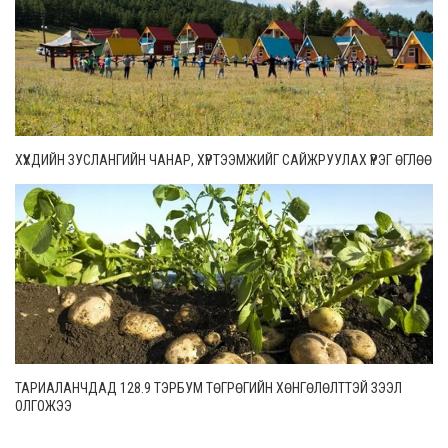
ХҮҮХДИЙН ЗУСЛАНГИЙН ЧАНАР, ХҮРТЭЭМЖИЙГ САЙЖРУУЛАХ ҮҮРЭГ ӨГЛӨӨ
ТАРИАЛАНЧДАД 128.9 ТЭРБУМ ТӨГРӨГИЙН ХӨНГӨЛӨЛТТЭЙ ЗЭЭЛ
ОЛГОЖЭЭ