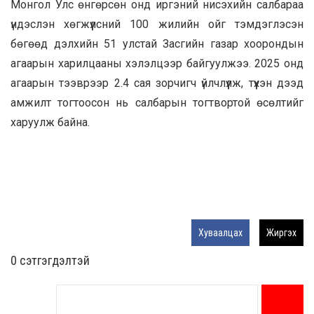
Монгол Улс өнгөрсөн онд иргэний нисэхийн салбараа
үндэслэн хөгжүүлсний 100 жилийн ойг тэмдэглэсэн
бөгөөд дэлхийн 51 улстай Засгийн газар хоорондын
агаарын харилцааны хэлэлцээр байгуулжээ. 2025 онд
агаарын тээврээр 2.4 сая зорчигч үйлчлүүлж, түүхэн дээд
амжилт тогтоосон нь салбарын тогтвортой өсөлтийг
харуулж байна.
Хуваалцах
Жиргэх
0 cэтгэгдэлтэй