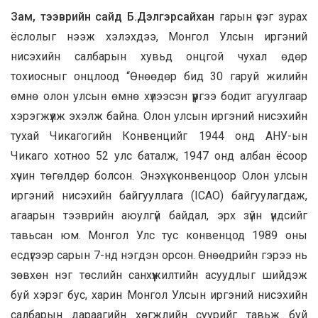
Зам, тээврийн сайд Б.Дэлгэрсайхан
гарын үсэг зурах
ёслолыг нээж хэлэхдээ, Монгол Улсын иргэний
нисэхийн салбарын хувьд онцгой чухал өдөр
тохиосныг онцлоод “Өнөөдөр бид 30 гаруй жилийн
өмнө олон улсын өмнө хүлээсэн үүргээ бодит агуулгаар
хэрэгжүүлж эхэлж байна. Олон улсын иргэний нисэхийн
тухай Чикагогийн Конвенцийг 1944 онд АНУ-ын
Чикаго хотноо 52 улс баталж, 1947 онд албан ёсоор
хүчин төгөлдөр болсон. Энэхүү конвенцоор Олон улсын
иргэний нисэхийн байгууллага (ICAO) байгуулагдаж,
агаарын тээврийн аюулгүй байдал, эрх зүйн үндсийг
тавьсан юм. Монгол Улс тус конвенцод 1989 оны
есдүгээр сарын 7-нд нэгдэн орсон. Өнөөдрийн гэрээ нь
зөвхөн нэг төслийн санхүүжилтийн асуудлыг шийдэж
буй хэрэг бус, харин Монгол Улсын иргэний нисэхийн
салбарын дараагийн хөгжлийн суурийг тавьж буй