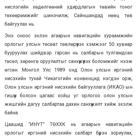
нислэгийн хөдөлгөөний удирдлагын төвийн тоног
төхөөрөмжийг шинэчилж, Сайншандад нөөц төв
байгуулах нь.
Энэ оноос эхлэн агаарын навигацийн хураамжийн
орлогыг улсын төсөвт төвлөрүүлэх хэмжээг 50 хувиар
бууруулах шийдвэр гарсан нь салбарын тулгамдсан
төсөл, хөрөнгө оруулалтыг санхүүжүүлэх боломжийг нээж
өгсөн. Монгол Улс 1989 онд Олон улсын иргэний
нисэхийн тухай Чикагогийн конвенцид нэгдэн орж,
Олон улсын иргэний нисэхийн байгууллага (ИКАО)-ын
гишүүн болсон цагаас хойш уг орлогоо олон улсын
жишгийн дагуу салбартаа дахин санхүүжилт хийж эхэлж
байна.
Цаашид “ИНҮТ” ТӨХХК нь агаарын навигацийн
орлогыг иргэний нисэхийн салбарт бүрэн зориулах,