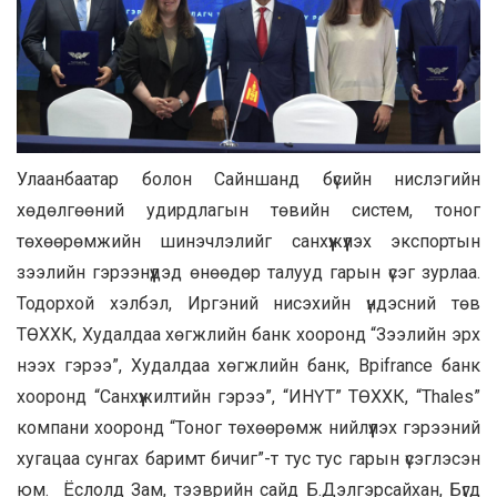
Улаанбаатар болон Сайншанд бүсийн нислэгийн
хөдөлгөөний удирдлагын төвийн систем, тоног
төхөөрөмжийн шинэчлэлийг санхүүжүүлэх экспортын
зээлийн гэрээнүүдэд өнөөдөр талууд гарын үсэг зурлаа.
Тодорхой хэлбэл, Иргэний нисэхийн үндэсний төв
ТӨХХК, Худалдаа хөгжлийн банк хооронд “Зээлийн эрх
нээх гэрээ”, Худалдаа хөгжлийн банк, Bpifrance банк
хооронд “Санхүүжилтийн гэрээ”, “ИНҮТ” ТӨХХК, “Thales”
компани хооронд “Тоног төхөөрөмж нийлүүлэх гэрээний
хугацаа сунгах баримт бичиг”-т тус тус гарын үсэглэсэн
юм. Ёслолд Зам, тээврийн сайд Б.Дэлгэрсайхан, Бүгд