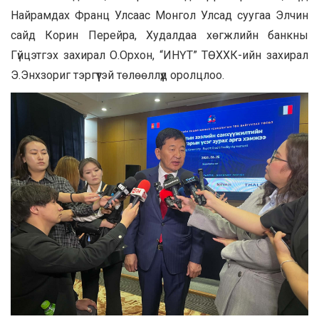
Найрамдах Франц Улсаас Монгол Улсад суугаа Элчин
сайд Корин Перейра, Худалдаа хөгжлийн банкны
Гүйцэтгэх захирал О.Орхон, “ИНҮТ” ТӨХХК-ийн захирал
Э.Энхзориг тэргүүтэй төлөөллүүд оролцлоо.