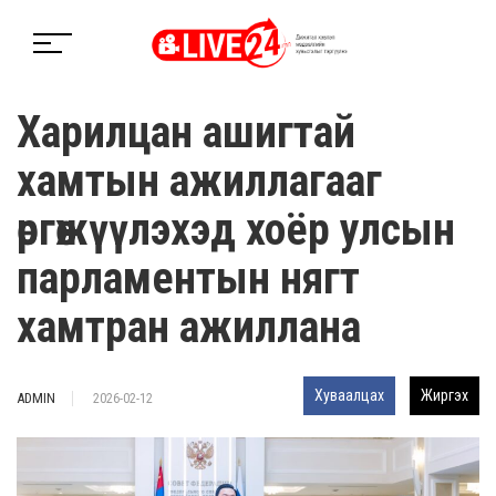
Харилцан ашигтай
хамтын ажиллагааг
өргөжүүлэхэд хоёр улсын
парламентын нягт
хамтран ажиллана
Хуваалцах
Жиргэх
ADMIN
2026-02-12