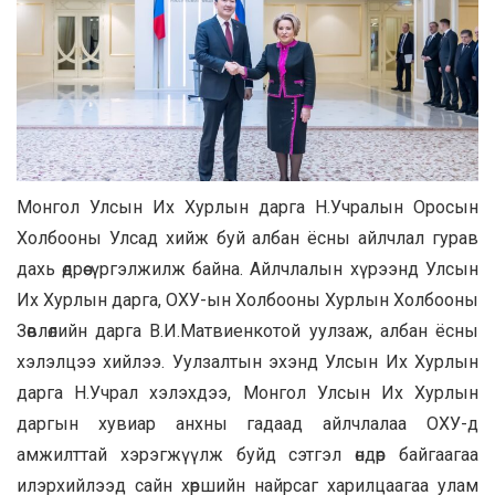
Монгол Улсын Их Хурлын дарга Н.Учралын Оросын
Холбооны Улсад хийж буй албан ёсны айлчлал гурав
дахь өдрөө үргэлжилж байна. Айлчлалын хүрээнд Улсын
Их Хурлын дарга, ОХУ-ын Холбооны Хурлын Холбооны
Зөвлөлийн дарга В.И.Матвиенкотой уулзаж, албан ёсны
хэлэлцээ хийлээ. Уулзалтын эхэнд Улсын Их Хурлын
дарга Н.Учрал хэлэхдээ, Монгол Улсын Их Хурлын
даргын хувиар анхны гадаад айлчлалаа ОХУ-д
амжилттай хэрэгжүүлж буйд сэтгэл өндөр байгаагаа
илэрхийлээд сайн хөршийн найрсаг харилцаагаа улам