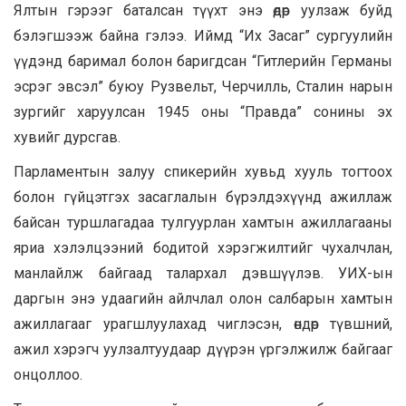
Ялтын гэрээг баталсан түүхт энэ өдөр уулзаж буйд
бэлэгшээж байна гэлээ. Иймд “Их Засаг” сургуулийн
үүдэнд баримал болон баригдсан “Гитлерийн Германы
эсрэг эвсэл” буюу Рузвельт, Черчилль, Сталин нарын
зургийг харуулсан 1945 оны “Правда” сонины эх
хувийг дурсгав.
Парламентын залуу спикерийн хувьд хууль тогтоох
болон гүйцэтгэх засаглалын бүрэлдэхүүнд ажиллаж
байсан туршлагадаа тулгуурлан хамтын ажиллагааны
яриа хэлэлцээний бодитой хэрэгжилтийг чухалчлан,
манлайлж байгаад талархал дэвшүүлэв. УИХ-ын
даргын энэ удаагийн айлчлал олон салбарын хамтын
ажиллагааг урагшлуулахад чиглэсэн, өндөр түвшний,
ажил хэрэгч уулзалтуудаар дүүрэн үргэлжилж байгааг
онцоллоо.