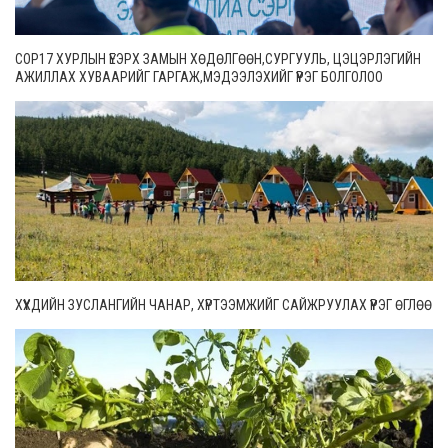
COP17 ХУРЛЫН ҮЕЭРХ ЗАМЫН ХӨДӨЛГӨӨН,СУРГУУЛЬ, ЦЭЦЭРЛЭГИЙН
АЖИЛЛАХ ХУВААРИЙГ ГАРГАЖ,МЭДЭЭЛЭХИЙГ ҮҮРЭГ БОЛГОЛОО
ХҮҮХДИЙН ЗУСЛАНГИЙН ЧАНАР, ХҮРТЭЭМЖИЙГ САЙЖРУУЛАХ ҮҮРЭГ ӨГЛӨӨ