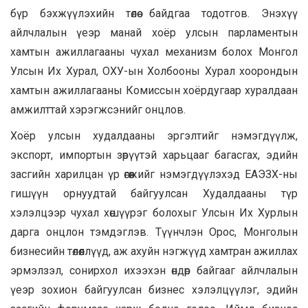
бүр бэхжүүлэхийн төлөө байдгаа тодотгов. Энэхүү
айлчлалын үеэр манай хоёр улсын парламентын
хамтын ажиллагааны чухал механизм болох Монгол
Улсын Их Хурал, ОХУ-ын Холбооны Хурал хоорондын
хамтын ажиллагааны Комиссын хоёрдугаар хуралдаан
амжилттай хэрэгжсэнийг онцлов.
Хоёр улсын худалдааны эргэлтийг нэмэгдүүлж,
экспорт, импортын зөрүүтэй харьцааг багасгах, эдийн
засгийн харилцан үр өгөөжийг нэмэгдүүлэхэд ЕАЭЗХ-ны
гишүүн орнуудтай байгуулсан Худалдааны түр
хэлэлцээр чухал хөшүүрэг болохыг Улсын Их Хурлын
дарга онцлон тэмдэглэв. Түүнчлэн Орос, Монголын
бизнесийн төлөөллүүд, аж ахуйн нэгжүүд хамтран ажиллах
эрмэлзэл, сонирхол ихээхэн өндөр байгааг айлчлалын
үеэр зохион байгуулсан бизнес хэлэлцүүлэг, эдийн