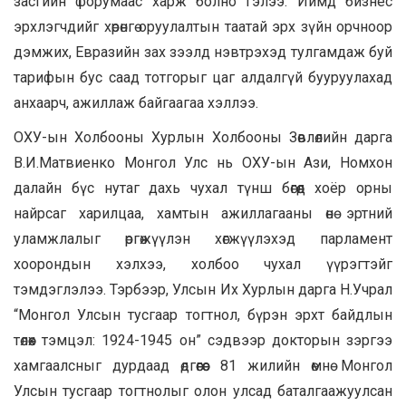
засгийн форумаас харж болно гэлээ. Иймд бизнес
эрхлэгчдийг хөрөнгө оруулалтын таатай эрх зүйн орчноор
дэмжих, Евразийн зах зээлд нэвтрэхэд тулгамдаж буй
тарифын бус саад тотгорыг цаг алдалгүй бууруулахад
анхаарч, ажиллаж байгаагаа хэллээ.
ОХУ-ын Холбооны Хурлын Холбооны Зөвлөлийн дарга
В.И.Матвиенко Монгол Улс нь ОХУ-ын Ази, Номхон
далайн бүс нутаг дахь чухал түнш бөгөөд хоёр орны
найрсаг харилцаа, хамтын ажиллагааны өнө эртний
уламжлалыг өргөжүүлэн хөгжүүлэхэд парламент
хоорондын хэлхээ, холбоо чухал үүрэгтэйг
тэмдэглэлээ. Тэрбээр, Улсын Их Хурлын дарга Н.Учрал
“Монгол Улсын тусгаар тогтнол, бүрэн эрхт байдлын
төлөөх тэмцэл: 1924-1945 он” сэдвээр докторын зэргээ
хамгаалсныг дурдаад өдгөөгөөс 81 жилийн өмнө Монгол
Улсын тусгаар тогтнолыг олон улсад баталгаажуулсан