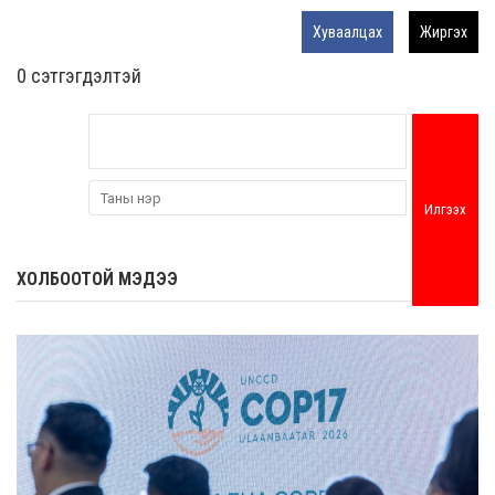
Хуваалцах
Жиргэх
0 cэтгэгдэлтэй
Илгээх
ХОЛБООТОЙ МЭДЭЭ