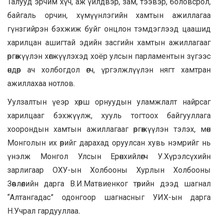
Талууд эрчим хүч, аж үйлдвэр, зам, тээвэр, боловсрол,
байгаль орчин, хүмүүнлэгийн хамтын ажиллагаа
гүнзгийрэн бэхжиж буйг онцлон тэмдэглээд цаашид
харилцан ашигтай эдийн засгийн хамтын ажиллагааг
өргөжүүлэн хөгжүүлэхэд хоёр улсын парламентын зүгээс
өндөр ач холбогдол өгч, үргэлжлүүлэн нягт хамтран
ажиллахаа нотлов.
Уулзалтын үеэр хөрш орнуудын уламжлалт найрсаг
харилцааг бэхжүүлж, хууль тогтоох байгууллага
хоорондын хамтын ажиллагааг өргөжүүлэн тэлэх, мөн
Монголын их өрийг дарахад оруулсан хувь нэмрийг нь
үнэлж Монгол Улсын Ерөнхийлөгч У.Хүрэлсүхийн
зарлигаар ОХУ-ын Холбооны Хурлын Холбооны
Зөвлөлийн дарга В.И.Матвиенког төрийн дээд шагнал
“Алтангадас” одонгоор шагнасныг УИХ-ын дарга
Н.Учрал гардууллаа
.