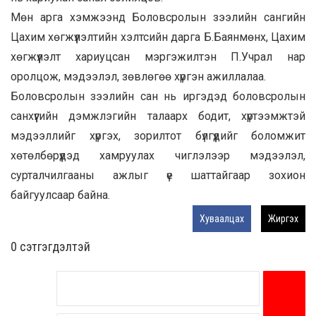
Мөн арга хэмжээнд Боловсролын зээлийн сангийн
Цахим хөгжүүлэлтийн хэлтсийн дарга Б.Баянмөнх, Цахим
хөгжүүлэлт хариуцсан мэргэжилтэн П.Учрал нар
оролцож, мэдээлэл, зөвлөгөө хүргэн ажиллалаа.
Боловсролын зээлийн сан нь иргэдэд боловсролын
санхүүгийн дэмжлэгийн талаарх бодит, хүртээмжтэй
мэдээллийг хүргэх, зорилтот бүлгүүдийг боломжит
хөтөлбөрүүдэд хамруулах чиглэлээр мэдээлэл,
сурталчилгааны ажлыг үе шаттайгаар зохион
байгуулсаар байна.
Хуваалцах
Жиргэх
0 cэтгэгдэлтэй