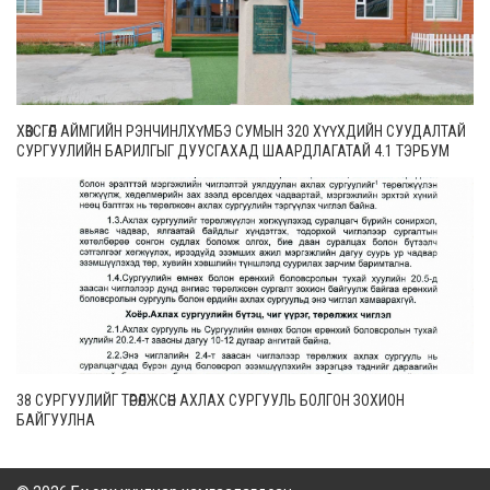
ХӨВСГӨЛ АЙМГИЙН РЭНЧИНЛХҮМБЭ СУМЫН 320 ХҮҮХДИЙН СУУДАЛТАЙ
СУРГУУЛИЙН БАРИЛГЫГ ДУУСГАХАД ШААРДЛАГАТАЙ 4.1 ТЭРБУМ
ТӨГРӨГИЙГ АХБ ШИЙДЭХ НЬ
38 СУРГУУЛИЙГ ТӨРӨЛЖСӨН АХЛАХ СУРГУУЛЬ БОЛГОН ЗОХИОН
БАЙГУУЛНА