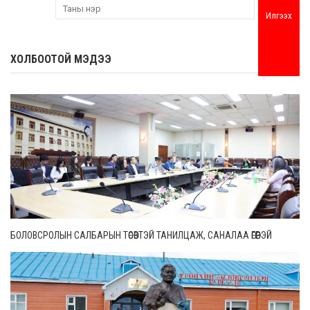
Илгээх
ХОЛБООТОЙ МЭДЭЭ
БОЛОВСРОЛЫН САЛБАРЫН ТӨСӨВТЭЙ ТАНИЛЦАЖ, САНАЛАА ӨГӨӨРЭЙ