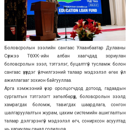
Боловсролын зээлийн сангаас Улаанбаатар Дулааны
Сүлжээ ТӨХК-ийн албан хаагчдад зориулан
боловсролын зээл, тэтгэлэг, буцалтгүй тусламж болон
сангаас үзүүлдэг үйлчилгээний талаар мэдээлэл өгөх үйл
ажиллагааг зохион байгууллаа.
Арга хэмжээний үеэр оролцогчдод дотоод, гадаадын
сургалтын тэтгэлэгт хөтөлбөрүүд, боловсролын зээлд
хамрагдах боломж, тавигдах шаардлага, сонгон
шалгаруулалтын журам, цахим системийн ашиглалтын
талаар дэлгэрэнгүй мэдээлэл өгч, сонирхсон асуултад
нь хариулан санал солилцов.