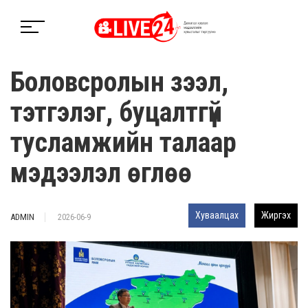
Боловсролын зээл,
тэтгэлэг, буцалтгүй
тусламжийн талаар
мэдээлэл өглөө
Хуваалцах
Жиргэх
ADMIN
2026-06-9