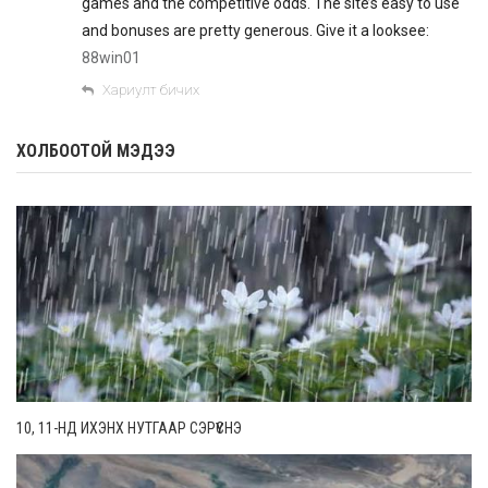
games and the competitive odds. The site’s easy to use
and bonuses are pretty generous. Give it a looksee:
88win01
Хариулт бичих
ХОЛБООТОЙ МЭДЭЭ
10, 11-НД ИХЭНХ НУТГААР СЭРҮҮСНЭ