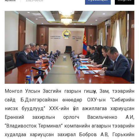
2025-06-28
Монгол Улсын Засгийн газрын гишүүн, Зам, тээврийн
сайд Б.Дэлгэрсайхан өнөөдөр ОХУ-ын “Сибирийн
нисэх буудлууд” ХХК-ийн үйл ажиллагаа хариуцсан
Ерөнхий захирлын орлогч Васильченко А.И,
“Владивосток Терминал” компанийн агаарын тээврийн
худалдаа хариуцсан захирал Бобров А.В, Горькийн