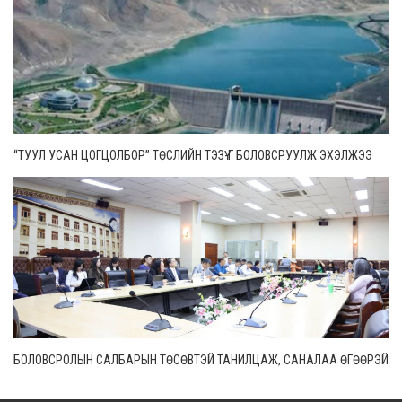
“ТУУЛ УСАН ЦОГЦОЛБОР” ТӨСЛИЙН ТЭЗҮ-Г БОЛОВСРУУЛЖ ЭХЭЛЖЭЭ
БОЛОВСРОЛЫН САЛБАРЫН ТӨСӨВТЭЙ ТАНИЛЦАЖ, САНАЛАА ӨГӨӨРЭЙ