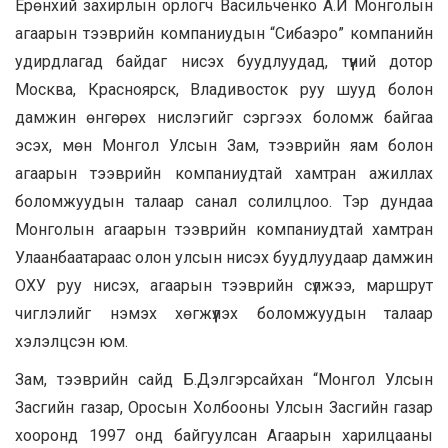
Ерөнхий захирлын орлогч Васильченко А.И Монголын
агаарын тээврийн компаниудын “Сибаэро” компанийн
удирдлагад байдаг нисэх буудлуудад, түүний дотор
Москва, Красноярск, Владивосток руу шууд болон
дамжин өнгөрөх нислэгийг сэргээх боломж байгаа
эсэх, мөн Монгол Улсын Зам, тээврийн яам болон
агаарын тээврийн компаниудтай хамтран ажиллах
боломжуудын талаар санал солилцлоо. Тэр дундаа
Монголын агаарын тээврийн компаниудтай хамтран
Улаанбаатараас олон улсын нисэх буудлуудаар дамжин
ОХУ руу нисэх, агаарын тээврийн сүлжээ, маршрут
чиглэлийг нэмэх хөгжүүлэх боломжуудын талаар
хэлэлцсэн юм.
Зам, тээврийн сайд Б.Дэлгэрсайхан “Монгол Улсын
Засгийн газар, Оросын Холбооны Улсын Засгийн газар
хооронд 1997 онд байгуулсан Агаарын харилцааны