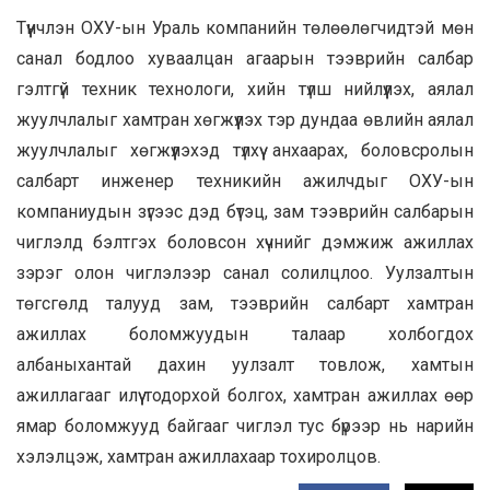
Түүнчлэн ОХУ-ын Ураль компанийн төлөөлөгчидтэй мөн
санал бодлоо хуваалцан агаарын тээврийн салбар
гэлтгүй техник технологи, хийн түлш нийлүүлэх, аялал
жуулчлалыг хамтран хөгжүүлэх тэр дундаа өвлийн аялал
жуулчлалыг хөгжүүлэхэд түлхүү анхаарах, боловсролын
салбарт инженер техникийн ажилчдыг ОХУ-ын
компаниудын зүгээс дэд бүтэц, зам тээврийн салбарын
чиглэлд бэлтгэх боловсон хүчнийг дэмжиж ажиллах
зэрэг олон чиглэлээр санал солилцлоо. Уулзалтын
төгсгөлд талууд зам, тээврийн салбарт хамтран
ажиллах боломжуудын талаар холбогдох
албаныхантай дахин уулзалт товлож, хамтын
ажиллагааг илүү тодорхой болгох, хамтран ажиллах өөр
ямар боломжууд байгааг чиглэл тус бүрээр нь нарийн
хэлэлцэж, хамтран ажиллахаар тохиролцов.