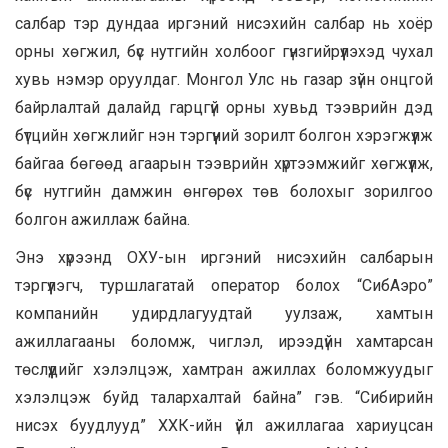
салбар тэр дундаа иргэний нисэхийн салбар нь хоёр
орны хөгжил, бүс нутгийн холбоог гүнзгийрүүлэхэд чухал
хувь нэмэр оруулдаг. Монгол Улс нь газар зүйн онцгой
байрлалтай далайд гарцгүй орны хувьд тээврийн дэд
бүтцийн хөгжлийг нэн тэргүүний зорилт болгон хэрэгжүүлж
байгаа бөгөөд агаарын тээврийн хүртээмжийг хөгжүүлж,
бүс нутгийн дамжин өнгөрөх төв болохыг зорилгоо
болгон ажиллаж байна.
Энэ хүрээнд ОХУ-ын иргэний нисэхийн салбарын
тэргүүлэгч, туршлагатай оператор болох “СибАэро”
компанийн удирдлагуудтай уулзаж, хамтын
ажиллагааны боломж, чиглэл, ирээдүйн хамтарсан
төслүүдийг хэлэлцэж, хамтран ажиллах боломжуудыг
хэлэлцэж буйд талархалтай байна” гэв. “Сибирийн
нисэх буудлууд” ХХК-ийн үйл ажиллагаа хариуцсан