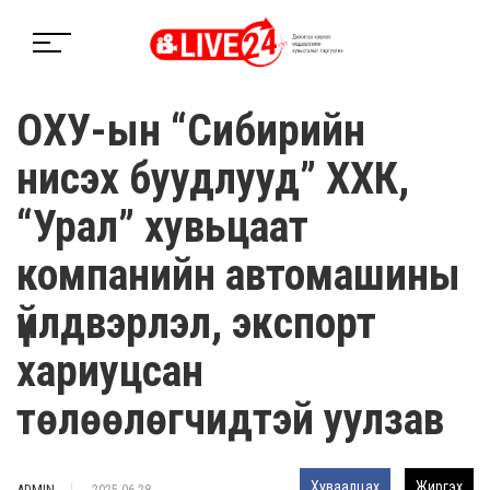
ОХУ-ын “Сибирийн
нисэх буудлууд” ХХК,
“Урал” хувьцаат
компанийн автомашины
үйлдвэрлэл, экспорт
хариуцсан
төлөөлөгчидтэй уулзав
Хуваалцах
Жиргэх
ADMIN