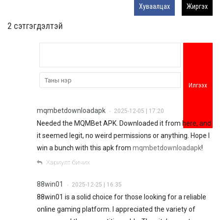
Хуваалцах
Жиргэх
2 cэтгэгдэлтэй
Илгээх
mqmbetdownloadapk
2025-12-05 | 17:20
•
Needed the MQMBet APK. Downloaded it from here, and
it seemed legit, no weird permissions or anything. Hope I
win a bunch with this apk from
mqmbetdownloadapk
!
Хариулт бичих
88win01
2025-12-25 | 16:35
•
88win01 is a solid choice for those looking for a reliable
online gaming platform. I appreciated the variety of