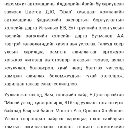
нэрэмжит автомашины үйлдвэрийн Азийн бүс хариуцсан
захирал Цветов Д.Ю, “Урал” хувьцаат компанийн
автомашины үйлдвэрийн экспортын борлуулалтын
хэлтсийн дарга Ильиных Е.В, En+ группийн олон улсын
төслийн хөгжлийн хэлтсийн дарга Бутманов А.А
тэргүүтэй төлөөлөгчдийг хүлээн авч уулзлаа. Талууд хоёр
улсын харилцаа, хамтын ажиллагааг өргөжүүлэн
хөгжүүлэх чиглэлд автотээвэр, агаарын тээвэр, аялал
жуулчлал, боловсрол, хүний нөөц бэлтгэх чиглэлд
хамтран ажиллах боломжуудын тухай хэлэлцэж,
харилцан талаар санал солилцлоо.
Уулзалтын эхэнд, Зам, тээврийн сайд Б.Дэлгэрсайхан
“Манай улсад хүрэлцэн ирж, ЗТЯ-нд уулзалт товлон ирж
байгаад баяртай байна. Монгол Улс, Оросын Холбооны
Улсын хоорондын найрсаг харилцаа, олон салбарын
хамтын ажиллагааны хүрээнд тээвэр, логистикийн