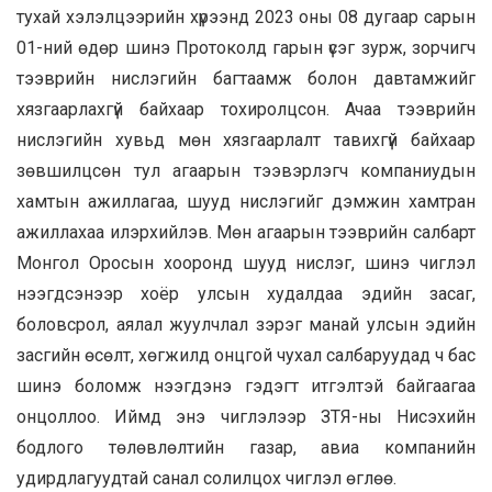
тухай хэлэлцээрийн хүрээнд 2023 оны 08 дугаар сарын
01-ний өдөр шинэ Протоколд гарын үсэг зурж, зорчигч
тээврийн нислэгийн багтаамж болон давтамжийг
хязгаарлахгүй байхаар тохиролцсон. Ачаа тээврийн
нислэгийн хувьд мөн хязгаарлалт тавихгүй байхаар
зөвшилцсөн тул агаарын тээвэрлэгч компаниудын
хамтын ажиллагаа, шууд нислэгийг дэмжин хамтран
ажиллахаа илэрхийлэв. Мөн агаарын тээврийн салбарт
Монгол Оросын хооронд шууд нислэг, шинэ чиглэл
нээгдсэнээр хоёр улсын худалдаа эдийн засаг,
боловсрол, аялал жуулчлал зэрэг манай улсын эдийн
засгийн өсөлт, хөгжилд онцгой чухал салбаруудад ч бас
шинэ боломж нээгдэнэ гэдэгт итгэлтэй байгаагаа
онцоллоо. Иймд энэ чиглэлээр ЗТЯ-ны Нисэхийн
бодлого төлөвлөлтийн газар, авиа компанийн
удирдлагуудтай санал солилцох чиглэл өглөө.