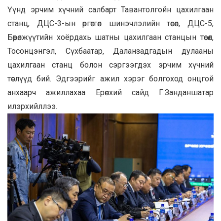
Үүнд эрчим хүчний салбарт Тавантолгойн цахилгаан
станц, ДЦС-3-ын өргөтгөл шинэчлэлийн төсөл, ДЦС-5,
Бөөрөлжүүтийн хоёрдахь шатны цахилгаан станцын төсөл,
Тосонцэнгэл, Сүхбаатар, Даланзадгадын дулааны
цахилгаан станц болон сэргээгдэх эрчим хүчний
төслүүд бий. Эдгээрийг ажил хэрэг болгоход онцгой
анхаарч ажиллахаа Ерөнхий сайд Г.Занданшатар
илэрхийллээ.