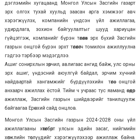
дэглэмийн хугацаанд Монгол Улсын Засгийн газарт
эрх олгох тухай хуульд заасан арга хэмжээг авч
хэрэгжүүлэх, компанийн үндсэн үйл ажиллагаа,
удирдлага, зохион байгуулалтыг шууд хариуцан
гүйцэтгэж, компанийг бүрэн төлөөлөх эрх бүхий Засгийн
газрын онцгой бүрэн эрхт төлөөлөгч томилон ажиллуулна
гэдгээ тэрбээр мэдэгдлээ.
Ашиг сонирхлын зөрчил, авлигаас ангид байж, улс орны
эрх ашиг, үндэсний аюулгүй байдал, эрчим хүчний
найдвартай хангамжийг бүрдүүлэхийн төлөө онцгой
анхаарч ажиллах ёстой. Тийм ч учраас тус яаманд өнөөдөр
ажиллаж, Засгийн газрын шийдвэрийг танилцуулж
байгаагаа Ерөнхий сайд онцлов.
Монгол Улсын Засгийн газрын 2024-2028 оны үйл
ажиллагааны хөтөлбөрт улсын эдийн засаг, нийгмийн
хөгжлийн төслүүдийг хэрэгжүүлэхээр ажиллаж байна.