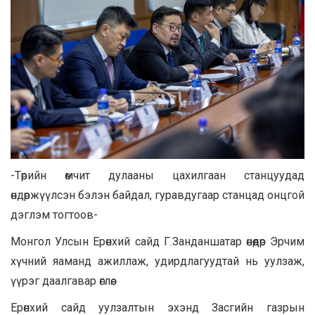
-Төрийн өмчит дулааны цахилгаан станцуудад
өндөржүүлсэн бэлэн байдал, гуравдугаар станцад онцгой
дэглэм тогтоов-
Монгол Улсын Ерөнхий сайд Г.Занданшатар өнөөдөр Эрчим
хүчний яаманд ажиллаж, удирдлагуудтай нь уулзаж,
үүрэг даалгавар өглөө.
Ерөнхий сайд уулзалтын эхэнд Засгийн газрын