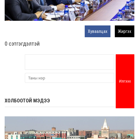
Хуваалцах
Жиргэх
0 cэтгэгдэлтэй
Илгээх
ХОЛБООТОЙ МЭДЭЭ