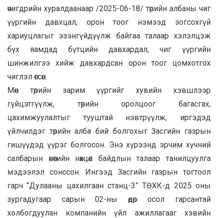
өчигдрийн хуралдаанаар /2025-06-18/ төрийн албаны чиг
үүргийн давхцал, орон тоог нэмээд зогсохгүй
хариуцлагыг эзэнгүйдүүлж байгаа талаар хэлэлцэж
бүх яамдад бүтцийн давхардал, чиг үүргийн
шинжилгээ хийж давхардсан орон тоог цомхотгох
чиглэл өгсөн.
Мөн төрийн зарим үүргийг хувийн хэвшлээр
гүйцэтгүүлж, төрийн оролцоог багасгах,
цахимжуулалтыг тууштай нэвтрүүлж, иргэдэд
үйлчилдэг төрийн алба бий болгохыг Засгийн газрын
гишүүдэд үүрэг болгосон. Энэ хүрээнд эрчим хүчний
салбарын өнөөгийн нөхцөл байдлын талаар танилцуулга
мэдээлэл сонссон. Ингээд Засгийн газрын тогтоол
гарч “Дулааны цахилгаан станц-3” ТӨХК-д 2025 оны
зургадугаар сарын 02-ны өдөр осол гарсантай
холбогдуулан компанийн үйл ажиллагааг хэвийн