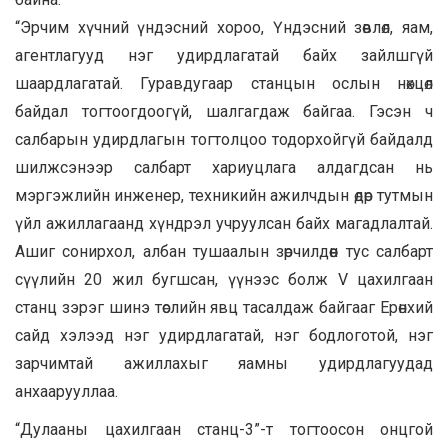
“Эрчим хүчний үндэсний хороо, Үндэсний зөвлөл, яам,
агентлагууд нэг удирдлагатай байх зайлшгүй
шаардлагатай. Гуравдугаар станцын ослын нөхцөл
байдал тогтоогдоогүй, шалгагдаж байгаа. Гэсэн ч
салбарын удирдлагын тогтолцоо тодорхойгүй байдалд
шилжсэнээр салбарт хариуцлага алдагдсан нь
мэргэжлийн инженер, техникийн ажилчдын өдөр тутмын
үйл ажиллагаанд хүндрэл учруулсан байх магадлалтай.
Ашиг сонирхол, албан тушаалын зөрчилдөөн тус салбарт
сүүлийн 20 жил бугшсан, үүнээс болж V цахилгаан
станц зэрэг шинэ төслийн явц тасалдаж байгааг Ерөнхий
сайд хэлээд нэг удирдлагатай, нэг бодлоготой, нэг
зарчимтай ажиллахыг яамны удирдлагуудад
анхаарууллаа.
“Дулааны цахилгаан станц-3”-т тогтоосон онцгой