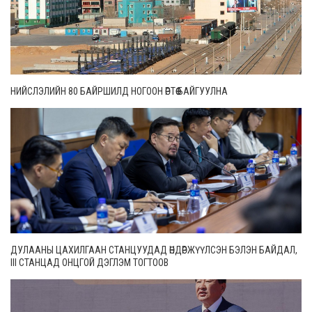
НИЙСЛЭЛИЙН 80 БАЙРШИЛД НОГООН ӨРТӨӨ БАЙГУУЛНА
ДУЛААНЫ ЦАХИЛГААН СТАНЦУУДАД ӨНДӨРЖҮҮЛСЭН БЭЛЭН БАЙДАЛ,
III СТАНЦАД ОНЦГОЙ ДЭГЛЭМ ТОГТООВ