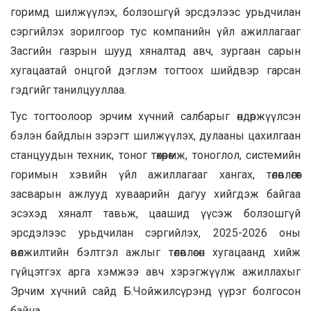
горимд шилжүүлэх, болзошгүй эрсдэлээс урьдчилан
сэргийлэх зорилгоор тус компанийн үйл ажиллагааг
Засгийн газрын шууд хяналтад авч, зургаан сарын
хугацаатай онцгой дэглэм тогтоох шийдвэр гарсан
гэдгийг танилцууллаа.
Тус тогтоолоор эрчим хүчний салбарыг өндөржүүлсэн
бэлэн байдлын зэрэгт шилжүүлэх, дулааны цахилгаан
станцуудын техник, тоног төхөөрөмж, тоноглол, системийн
горимын хэвийн үйл ажиллагааг хангах, төлөвлөгөөт
засварын ажлууд хуваарийн дагуу хийгдэж байгаа
эсэхэд хяналт тавьж, цаашид үүсэж болзошгүй
эрсдэлээс урьдчилан сэргийлэх, 2025-2026 оны
өвөлжилтийн бэлтгэл ажлыг төлөвлөсөн хугацаанд хийж
гүйцэтгэх арга хэмжээ авч хэрэгжүүлж ажиллахыг
Эрчим хүчний сайд Б.Чойжилсүрэнд үүрэг болгосон
байна.