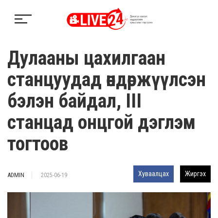
Дулааны цахилгаан
станцуудад өндөржүүлсэн
бэлэн байдал, III
станцад онцгой дэглэм
тогтоов
Хуваалцах
Жиргэх
ADMIN
2025-06-19