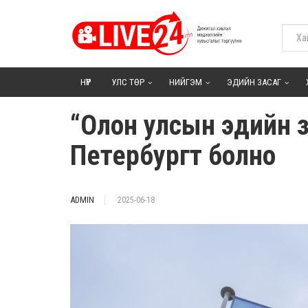
НҮҮР
УЛС ТӨР
НИЙГЭМ
ЭДИЙН ЗАСАГ
“Олон улсын эдийн 
Петербургт болно
ADMIN
2025-06-18