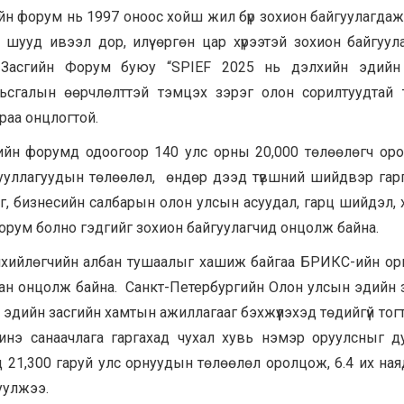
н форум нь 1997 оноос хойш жил бүр зохион байгуулагдаж
ууд ивээл дор, илүү өргөн цар хүрээтэй зохион байгуул
Засгийн Форум буюу “SPIEF 2025 нь дэлхийн эдийн 
ьсгалын өөрчлөлттэй тэмцэх зэрэг олон сорилтуудтай 
раа онцлогтой.
ийн форумд одоогоор 140 улс орны 20,000 төлөөлөгч ор
уллагуудын төлөөлөл, өндөр дээд түвшний шийдвэр гаргах
аг, бизнесийн салбарын олон улсын асуудал, гарц шийдэл,
орум болно гэдгийг зохион байгуулагчид онцолж байна.
нхийлөгчийн албан тушаалыг хашиж байгаа БРИКС-ийн о
ан онцолж байна. Санкт-Петербургийн Олон улсын эдийн 
эдийн засгийн хамтын ажиллагааг бэхжүүлэхэд төдийгүй тог
 шинэ санаачлага гаргахад чухал хувь нэмэр оруулсныг 
21,300 гаруй улс орнуудын төлөөлөл оролцож, 6.4 их ная
уулжээ.