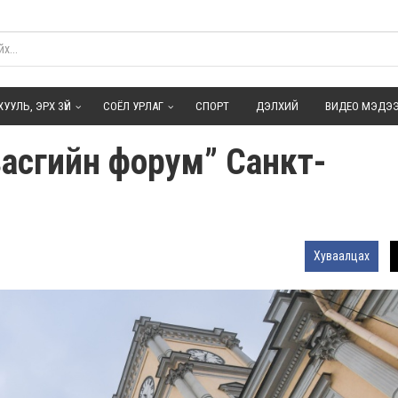
ХУУЛЬ, ЭРХ ЗҮЙ
СОЁЛ УРЛАГ
СПОРТ
ДЭЛХИЙ
ВИДЕО МЭДЭ
засгийн форум” Санкт-
Хуваалцах