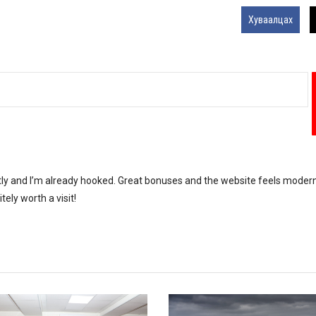
Хуваалцах
cently and I’m already hooked. Great bonuses and the website feels moder
itely worth a visit!