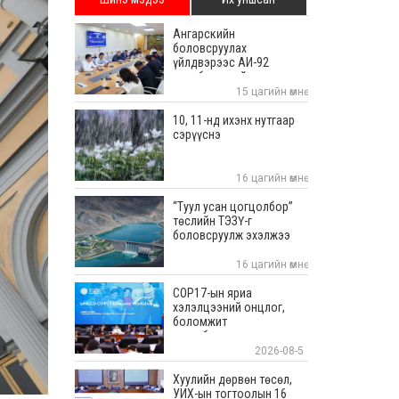
Ангарскийн
боловсруулах
үйлдвэрээс АИ-92
автобензиний ачилтыг
тасралтгүй хийж байна
15 цагийн өмнө
10, 11-нд ихэнх нутгаар
сэрүүснэ
16 цагийн өмнө
“Туул усан цогцолбор”
төслийн ТЭЗҮ-г
боловсруулж эхэлжээ
16 цагийн өмнө
COP17-ын яриа
хэлэлцээний онцлог,
боломжит
хувилбаруудаас
суралцана
2026-08-5
Хуулийн дөрвөн төсөл,
УИХ-ын тогтоолын 16