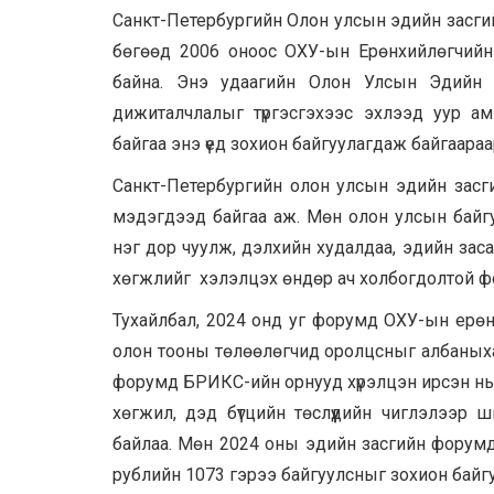
Санкт-Петербургийн Олон улсын эдийн засгий
бөгөөд 2006 оноос ОХУ-ын Ерөнхийлөгчийн ш
байна. Энэ удаагийн Олон Улсын Эдийн 
дижиталчлалыг түргэсгэхээс эхлээд уур ам
байгаа энэ үед зохион байгуулагдаж байгаараа
Санкт-Петербургийн олон улсын эдийн засг
мэдэгдээд байгаа аж. Мөн олон улсын байгу
нэг дор чуулж, дэлхийн худалдаа, эдийн зас
хөгжлийг хэлэлцэх өндөр ач холбогдолтой ф
Тухайлбал, 2024 онд уг форумд ОХУ-ын ерө
олон тооны төлөөлөгчид оролцсныг албаных
форумд БРИКС-ийн орнууд хүрэлцэн ирсэн нь 
хөгжил, дэд бүтцийн төслүүдийн чиглэлээр
байлаа. Мөн 2024 оны эдийн засгийн форумд 
рублийн 1073 гэрээ байгуулсныг зохион байг