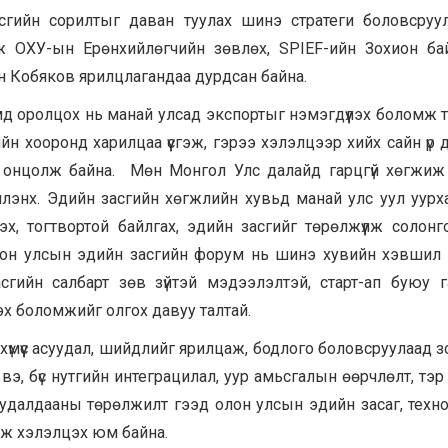
сгийн сорилтыг даван туулах шинэ стратеги боловсруу
ж ОХУ-ын Ерөнхийлөгчийн зөвлөх, SPIEF-ийн Зохион ба
он Кобяков ярилцлагандаа дурдсан байна.
мд оролцох нь манай улсад экспортыг нэмэгдүүлэх боломж т
н хооронд харилцаа үүсгэж, гэрээ хэлэлцээр хийх сайн үр дүн
 онцолж байна. Мөн Монгол Улс далайд гарцгүй хөгжиж
йлэнх. Эдийн засгийн хөгжлийн хувьд манай улс уул уурх
лэх, тогтвортой байлгах, эдийн засгийг төрөлжүүлж солонг
олон улсын эдийн засгийн форум нь шинэ хувийн хэвшил
сгийн салбарт зөв зүйтэй мэдээлэлтэй, старт-ап буюу 
лэх боломжийг олгох давуу талтай.
үмүүс асуудал, шийдлийг ярилцаж, бодлого боловсруулаад зо
, бүс нутгийн интеграцилал, уур амьсгалын өөрчлөлт, тэр
, худалдааны төрөлжилт гээд олон улсын эдийн засаг, техн
аж хэлэлцэх юм байна.