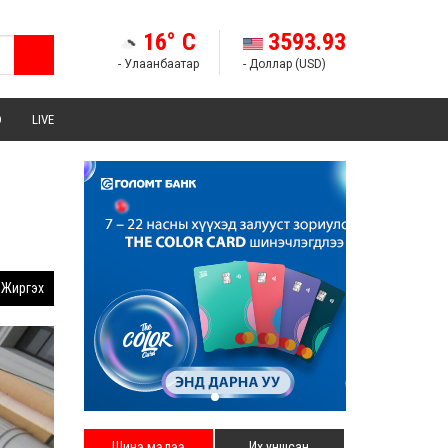
16° C
3593.93
- Улаанбаатар
- Доллар (USD)
Э
LIVE
Жиргэх
Шинэ мэдээ
Их уншсан