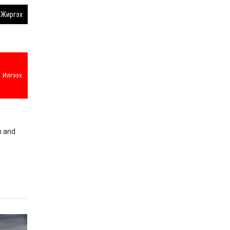
Жиргэх
Илгээх
n and