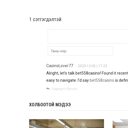
1 сэтгэгдэлтэй
CasinoLover77
2025-12-05 | 17:23
•
Alright, let’s talk bet558casino! Found it re
easy to navigate. I’d say
bet558casino
is defin
Хариулт бичих
ХОЛБООТОЙ МЭДЭЭ