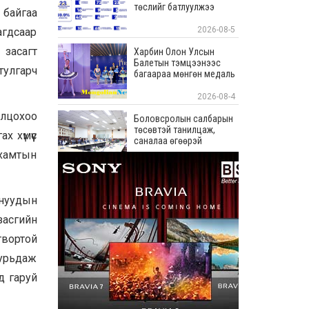
төслийг батлуулжээ
 байгаа
2026-08-5
агдсаар
засагт
Харбин Олон Улсын
Балетын тэмцээнээс
тулгарч
багаараа мөнгөн медаль
хүртлээ
2026-08-4
олцохоо
Боловсролын салбарын
төсөвтэй танилцаж,
 хүмүүс
саналаа өгөөрэй
 хамтын
2026-08-4
С.Зоригийн хөшөөг
буцаан байрлууллаа
рнуудын
засгийн
2026-08-3
твортой
Хөвсгөл аймгийн
дурьдаж
Рэнчинлхүмбэ сумын 320
хүүхдийн суудалтай
д гаруй
сургуулийн барилгыг
дуусгахад шаардлагатай
2026-08-3
4.1 тэрбум төгрөгийг АХБ