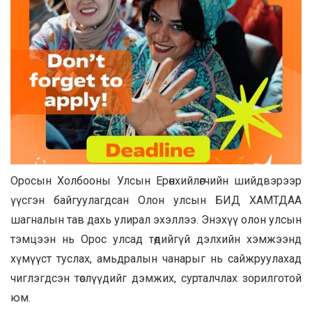
Оросын Холбооны Улсын Ерөнхийлөгчийн шийдвэрээр
үүсгэн байгуулагдсан Олон улсын БИД ХАМТДАА
шагналын тав дахь улирал эхэллээ. Энэхүү олон улсын
тэмцээн нь Орос улсад төдийгүй дэлхийн хэмжээнд
хүмүүст туслах, амьдралын чанарыг нь сайжруулахад
чиглэгдсэн төслүүдийг дэмжих, сурталчлах зорилготой
юм.