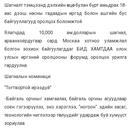
Шагналт тэмцээнд дэлхийн өнцөг булан бүрт амьдрах 18-
аас дээш насны гадаадын иргэд болон ашгийн бус
байгууллагууд оролцох боломжтой.
Ялагчдад 10,000 ам.долларын шагнал,
арванхоёрдугаар сард Москва хотноо уламжлал
болгон зохион байгуулагддаг БИД ХАМТДАА олон
улсын иргэний оролцооны форумд оролцох урилга
гардуулна.
Шагналын номинаци:
“Тогтвортой ирээдүй”
-Байгаль орчныг хамгаалах, байгаль орчны асуудлаар
соён гэгээрүүлэх, эко хэрэглээ, “ногоон” эдийн засаг,
технологийн чиглэлээр төслүүдийг удирдаж буй хүмүүст
зориулав