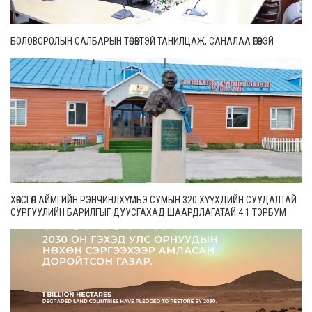
БОЛОВСРОЛЫН САЛБАРЫН ТӨСӨВТЭЙ ТАНИЛЦАЖ, САНАЛАА ӨГӨӨРЭЙ
ХӨВСГӨЛ АЙМГИЙН РЭНЧИНЛХҮМБЭ СУМЫН 320 ХҮҮХДИЙН СУУДАЛТАЙ
СУРГУУЛИЙН БАРИЛГЫГ ДУУСГАХАД ШААРДЛАГАТАЙ 4.1 ТЭРБУМ
ТӨГРӨГИЙГ АХБ ШИЙДЭХ НЬ