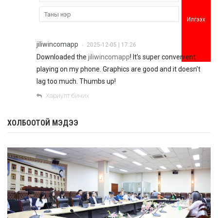
Илгээх
jiliwincomapp
2025-12-05 | 17:26
•
Downloaded the
jiliwincomapp
! It’s super convenient
playing on my phone. Graphics are good and it doesn’t
lag too much. Thumbs up!
Хариулт бичих
ХОЛБООТОЙ МЭДЭЭ