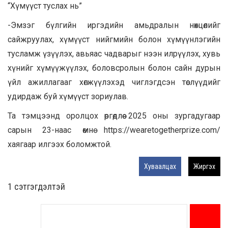
“Хүмүүст туслах нь”
-Эмзэг бүлгийн иргэдийн амьдралын нөхцөлийг
сайжруулах, хүмүүст нийгмийн болон хүмүүнлэгийн
тусламж үзүүлэх, авьяас чадварыг нээн илрүүлэх, хувь
хүнийг хүмүүжүүлэх, боловсролын болон сайн дурын
үйл ажиллагааг хөгжүүлэхэд чиглэгдсэн төслүүдийг
удирдаж буй хүмүүст зориулав.
Та тэмцээнд оролцох өргөдлөө 2025 оны зургадугаар
сарын 23-наас өмнө https://wearetogetherprize.com/
хаягаар илгээх боломжтой.
Хуваалцах
Жиргэх
1 сэтгэгдэлтэй