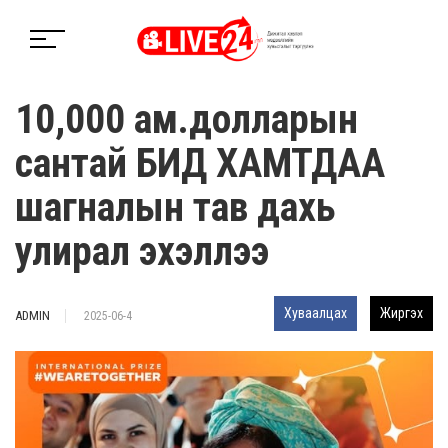
10,000 ам.долларын
сантай БИД ХАМТДАА
шагналын тав дахь
улирал эхэллээ
Хуваалцах
Жиргэх
ADMIN
2025-06-4