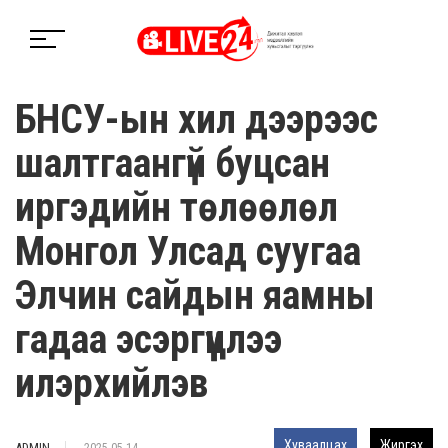
БНСУ-ын хил дээрээс
шалтгаангүй буцсан
иргэдийн төлөөлөл
Монгол Улсад суугаа
Элчин сайдын яамны
гадаа эсэргүүцлээ
илэрхийлэв
Хуваалцах
Жиргэх
ADMIN