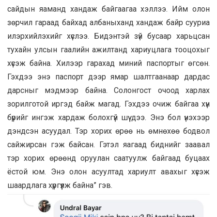
сайдын яаманд хандаж байгаагаа хэллээ. Ийм олон
зөрчил гараад байхад албаныханд хандаж байр сууриа
илэрхийлэхийг хүслээ. Бидэнтэй зүй бусаар харьцсан
тухайн улсын гаалийн ажилтанд хариуцлага тооцохыг
хүсэж байна. Хилээр гарахад миний паспортыг өгсөн.
Гэхдээ энэ паспорт дээр ямар шалтгаанаар дардас
дарсныг мэдмээр байна. Солонгост очоод харлах
зорилготой иргэд байж магад. Гэхдээ очиж байгаа хүн
бүрийг ингэж хардаж болохгүй шүү дээ. Энэ бол үнэхээр
дэндсэн асуудал. Тэр хорих өрөө нь өмнөхөө бодвол
сайжирсан гэж байсан. Гэтэл яагаад биднийг заавал
тэр хорих өрөөнд оруулан саатуулж байгаад буцаах
ёстой юм. Энэ олон асуултад хариулт авахыг хүсэж
шаардлага хүргүүлж байна” гэв.