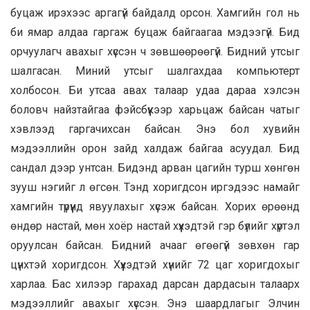
буцаж ирэхээс аргагүй байдалд орсон. Хамгийн гол нь
би ямар алдаа гаргаж буцаж байгаагаа мэдээгүй. Бид
орчуулагч авахыг хүссэн ч зөвшөөрөөгүй. Бидний утсыг
шалгасан. Миний утсыг шалгахдаа компьютерт
холбосон. Би утсаа авах талаар удаа дараа хэлсэн
боловч найзтайгаа фэйсбүүкээр харьцаж байсан чатыг
хэвлээд гаргачихсан байсан. Энэ бол хувийн
мэдээллийн орон зайд халдаж байгаа асуудал. Бид
сандал дээр унтсан. Бидэнд арван цагийн турш хөнгөн
зууш нэгийг л өгсөн. Тэнд хоригдсон иргэдээс намайг
хамгийн түрүүнд явуулахыг хүсэж байсан. Хорих өрөөнд
өндөр настай, мөн хоёр настай хүүхэдтэй гэр бүлийг хүртэл
оруулсан байсан. Бидний ачааг өгөөгүй зөвхөн гар
цүнхтэй хоригдсон. Хүүхэдтэй хүнийг 72 цаг хоригдохыг
харлаа. Бас хилээр гарахад дарсан дардасын талаарх
мэдээллийг авахыг хүссэн. Энэ шаардлагыг Элчин