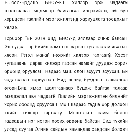
Б.Соёл-Эрдэнэ БНСУ-ын хилээр орж чадаагүй
шалтгаанаа мэдмээр байгаагаа илэрхийлж, зүй бус
харьцсан гаалийн мэргэжилтэнд хариуцлага тооцохыг
хүслээ.
Тэрбээр “Би 2019 онд БНСУ-д аяллаар очиж байсан.
Энэ удаа гэр бүлийн хамт нэг сарын хугацаатай явахыг
хүссэн. Гэтэл манай нөхрийг хилээр гаргаагүй. Хэсэг
хугацааны дараа хилээр гарсан намайг дуудаж хорих
өрөөнд оруулсан. Надаас маш олон асуулт асуусан. Би
чадахаараа хариулсан. Бид зочид буудлын захиалгаа
өгсөн.Бид ямар шалтгаанаар буцаж байгаа талаар
мэдээлэл авч чадаагүй. Гаалийн мэргэжилтэн биднийг
хорих өрөөнд оруулсан. Мөн надаас гадна өөр долоон
хүнийг хилээр гаргаагүй. Монголын найм болон
гадаадын нэг иргэн хорих өрөөнд байсан. Бид тухайн
улсад суугаа Элчин сайдын яамандаа хандсан боловч