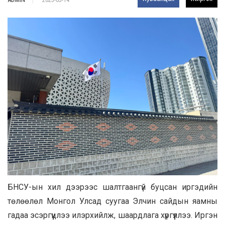
2025-05-14
БНСУ-ын хил дээрээс шалтгаангүй буцсан иргэдийн
төлөөлөл Монгол Улсад суугаа Элчин сайдын яамны
гадаа эсэргүүцлээ илэрхийлж, шаардлага хүргүүллээ. Иргэн