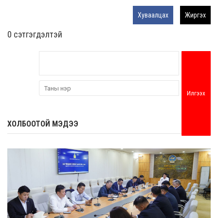
Хуваалцах
Жиргэх
0 cэтгэгдэлтэй
Илгээх
ХОЛБООТОЙ МЭДЭЭ