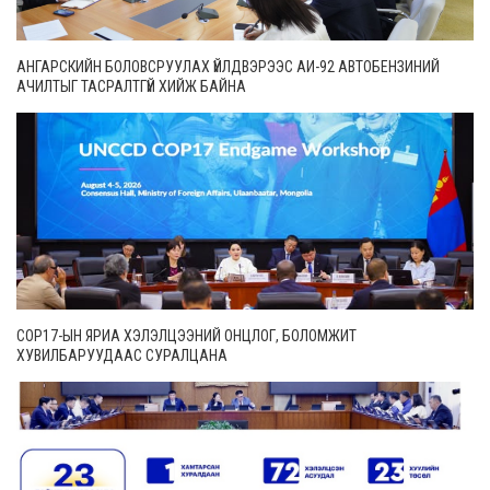
АНГАРСКИЙН БОЛОВСРУУЛАХ ҮЙЛДВЭРЭЭС АИ-92 АВТОБЕНЗИНИЙ
АЧИЛТЫГ ТАСРАЛТГҮЙ ХИЙЖ БАЙНА
COP17-ЫН ЯРИА ХЭЛЭЛЦЭЭНИЙ ОНЦЛОГ, БОЛОМЖИТ
ХУВИЛБАРУУДААС СУРАЛЦАНА