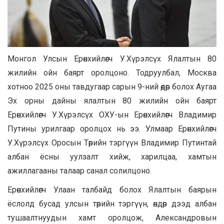
Монгол Улсын Ерөнхийлөгч У.Хүрэлсүх Ялалтын 80
жилийн ойн баярт оролцоно. Тодруулбал, Москва
хотноо 2025 оны тавдугаар сарын 9-ний өдөр болох Аугаа
Эх орны дайны ялалтын 80 жилийн ойн баярт
Ерөнхийлөгч У.Хүрэлсүх ОХУ-ын Ерөнхийлөгч Владимир
Путины урилгаар оролцох нь ээ. Улмаар Ерөнхийлөгч
У.Хүрэлсүх Оросын Төрийн тэргүүн Владимир Путинтай
албан ёсны уулзалт хийж, харилцаа, хамтын
ажиллагааны талаар санал солилцоно.
Ерөнхийлөгч Улаан талбайд болох Ялалтын баярын
ёслолд бусад улсын төрийн тэргүүн, өндөр дээд албан
тушаалтнуудын хамт оролцож, Александровын