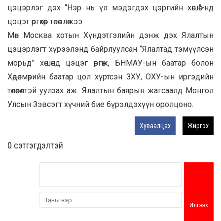
цэцэрлэг дэх “Нэр нь үл мэдэгдэх цэргийн хөшөө”-нд
цэцэг өргөхөөр төлөвлөжээ.
Мөн Москва хотын Хүндэтгэлийн дэнж дэх Ялалтын
цэцэрлэгт хүрээлэнд байрлуулсан “Ялалтад тэмүүлсэн
морьд” хөшөөнд цэцэг өргөж, БНМАУ-ын баатар болон
Хөдөлмөрийн баатар цол хүртсэн ЗХУ, ОХУ-ын иргэдийн
төлөөлөлтэй уулзах аж. Ялалтын баярын жагсаалд Монгол
Улсын Зэвсэгт хүчний бие бүрэлдэхүүн оролцоно.
Хуваалцах
Жиргэх
0 cэтгэгдэлтэй
Илгээх