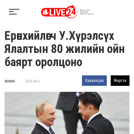
Ерөнхийлөгч У.Хүрэлсүх
Ялалтын 80 жилийн ойн
баярт оролцоно
Хуваалцах
Жиргэх
ADMIN
2025-05-5