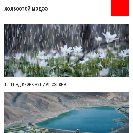
ХОЛБООТОЙ МЭДЭЭ
10, 11-НД ИХЭНХ НУТГААР СЭРҮҮСНЭ