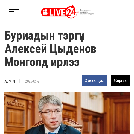
Буриадын тэргүүн
Алексей Цыденов
Монголд ирлээ
Хуваалцах
Жиргэх
ADMIN
2025-05-2