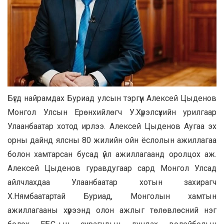
Бүгд найрамдах Буриад улсын тэргүүн Алексей Цыденов
Монгол Улсын Ерөнхийлөгч У.Хүрэлсүхийн урилгаар
Улаанбаатар хотод ирлээ. Алексей Цыденов Аугаа эх
орны дайнд ялсны 80 жилийн ойн ёслолын ажиллагаа
болон хамтарсан бусад үйл ажиллагаанд оролцох аж.
Алексей Цыденов гуравдугаар сард Монгол Улсад
айлчлахдаа Улаанбаатар хотын захирагч
Х.Нямбаатартай Буриад, Монголын хамтын
ажиллагааны хүрээнд олон ажлыг төлөвлөсний нэг