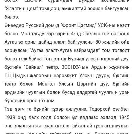
болох ЕБС-ын сурагчдын дундах волейболын
“Ялалтын цом” тэмцээн, амжилттай зохион байгуулсан
билээ.
Өнөөдөр Русский дом-д “Фронт Цэгмид” УСК-ны нээлт
болно. Мөн тавдугаар сарын 4-нд Соёлын төв өргөөнд
Аугаа эх орны дайнд ялалт байгуулсны 80 жилийн ойд
зориулсан “Аугаа ялалт-Аугаа найрамдал” том тоглолт
болох гэж байна. Тоглолтод Буриад улсын үндэсний дуу,
бүжгийн “Байкал” театр, ЗСБНХУ-ын Ардын жүжигчин
Г.Ц.Цыдынжаповын нэрэмжит Улсын дуурь, бүжгийн
театр болон Монгол Улсын Цэргийн дуу, бүжгийн
эрдмийн чуулгын болон бусад алдартай чуулгын уран
бүтээлчид оролцох юм.
Тэд үзэгч та бүхнийг түүхээр аялуулна. Тодорхой хэлбэл,
1939 онд Халх голд болсон үйл явдлаас эхлээд 1945
оны ялалтын жагсаал хүртэлх гайхалтай түүхэн агшнуудыг