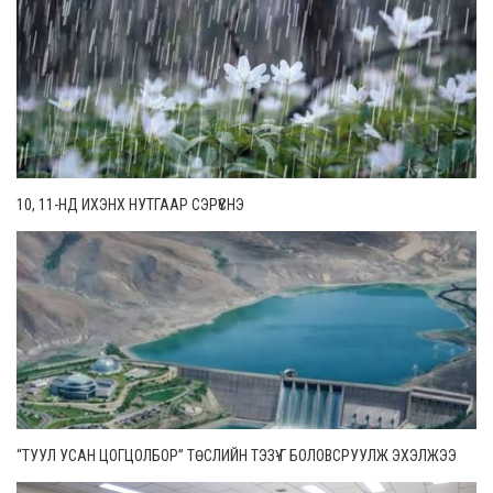
10, 11-НД ИХЭНХ НУТГААР СЭРҮҮСНЭ
“ТУУЛ УСАН ЦОГЦОЛБОР” ТӨСЛИЙН ТЭЗҮ-Г БОЛОВСРУУЛЖ ЭХЭЛЖЭЭ