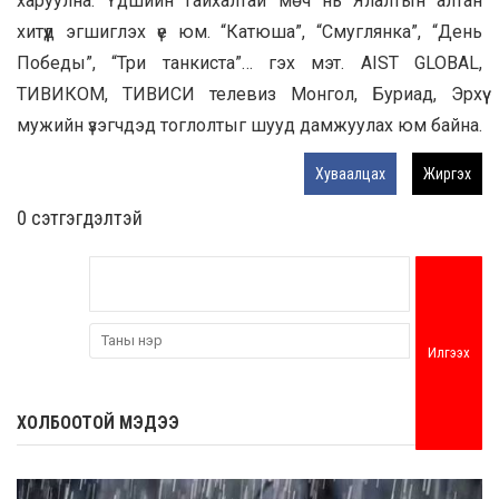
харуулна. Үдшийн гайхалтай мөч нь Ялалтын алтан
хитүүд эгшиглэх үе юм. “Катюша”, “Смуглянка”, “День
Победы”, “Три танкиста”… гэх мэт. AIST GLOBAL,
ТИВИКОМ, ТИВИСИ телевиз Монгол, Буриад, Эрхүү
мужийн үзэгчдэд тоглолтыг шууд дамжуулах юм байна.
Хуваалцах
Жиргэх
0 cэтгэгдэлтэй
Илгээх
ХОЛБООТОЙ МЭДЭЭ