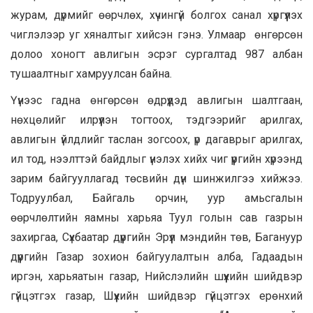
журам, дүрмийг өөрчлөх, хүчингүй болгох санал хүргүүлэх
чиглэлээр уг хяналтыг хийсэн гэнэ. Улмаар өнгөрсөн
долоо хоногт авлигын эсрэг сургалтад 987 албан
тушаалтныг хамруулсан байна.
Үүнээс гадна өнгөрсөн өдрүүдэд авлигын шалтгаан,
нөхцөлийг илрүүлэн тогтоох, тэдгээрийг арилгах,
авлигын үйлдлийг таслан зогсоох, үр дагаврыг арилгах,
ил тод, нээлттэй байдлыг үнэлэх хийх чиг үүргийн хүрээнд
зарим байгууллагад төсвийн дүн шинжилгээ хийжээ.
Тодруулбал, Байгаль орчин, уур амьсгалын
өөрчлөлтийн яамны харьяа Туул голын сав газрын
захиргаа, Сүхбаатар дүүргийн Эрүүл мэндийн төв, Багануур
дүүргийн Газар зохион байгуулалтын алба, Гадаадын
иргэн, харьяатын газар, Нийслэлийн шүүхийн шийдвэр
гүйцэтгэх газар, Шүүхийн шийдвэр гүйцэтгэх ерөнхий