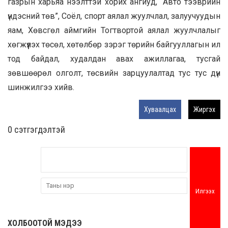
газрын харьяа нээлттэй хорих ангиуд, “Авто тээврийн
үндэсний төв”, Соёл, спорт аялал жуулчлал, залуучуудын
яам, Хөвсгөл аймгийн Тогтвортой аялал жуулчлалыг
хөгжүүлэх төсөл, хөтөлбөр зэрэг төрийн байгууллагын ил
тод байдал, худалдан авах ажиллагаа, тусгай
зөвшөөрөл олголт, төсвийн зарцуулалтад тус тус дүн
шинжилгээ хийв.
Хуваалцах
Жиргэх
0 cэтгэгдэлтэй
Илгээх
ХОЛБООТОЙ МЭДЭЭ