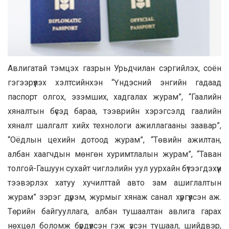
Авлигатай тэмцэх газрын Урьдчилан сэргийлэх, соён
гэгээрүүлэх хэлтсийнхэн “Үндэсний энгийн гадаад
паспорт олгох, эзэмших, хадгалах журам”, “Гаалийн
хяналтын бүсэд бараа, тээврийн хэрэгсэлд гаалийн
хяналт шалгалт хийх технологи ажиллагааны заавар”,
“Оёдлын цехийн дотоод журам”, “Төвийн ажилтан,
албан хаагчдын мөнгөн хуримтлалын журам”, “Таван
толгой-Гашуун сухайт чиглэлийн уул уурхайн бүтээгдэхүүн
тээвэрлэх хатуу хучилттай авто зам ашиглалтын
журам” зэрэг дүрэм, журмыг хянаж санал хүргүүлсэн аж.
Төрийн байгууллага, албан тушаалтан авлига гарах
нөхцөл боломж бүрдүүлсэн гэж үзсэн тушаал, шийдвэр,