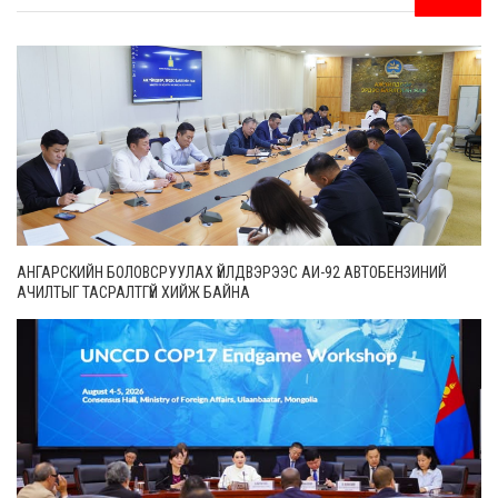
АНГАРСКИЙН БОЛОВСРУУЛАХ ҮЙЛДВЭРЭЭС АИ-92 АВТОБЕНЗИНИЙ
АЧИЛТЫГ ТАСРАЛТГҮЙ ХИЙЖ БАЙНА