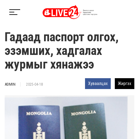
Гадаад паспорт олгох,
эзэмших, хадгалах
журмыг хянажээ
Хуваалцах
Жиргэх
ADMIN
2025-04-18