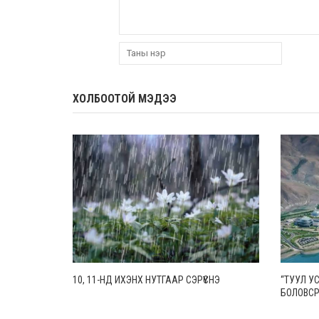
ХОЛБООТОЙ МЭДЭЭ
10, 11-НД ИХЭНХ НУТГААР СЭРҮҮСНЭ
“ТУУЛ У
БОЛОВС