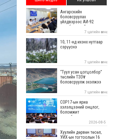
Ангарскийн
боловсруулах
үйлдвэрээс АИ-92
автобензиний ачилтыг
тасралтгүй хийж байна
7 цагийн өмнө
10, 11-нд ихэнх нутгаар
сэрүүснэ
7 цагийн өмнө
“Туул усан цогцолбор”
төслийн ТЭЗҮ-г
боловсруулж эхэлжээ
7 цагийн өмнө
COP17-ын яриа
хэлэлцээний онцлог,
боломжит
хувилбаруудаас
суралцана
2026-08-5
Хуулийн дөрвөн төсөл,
УИХ-ын тогтоолын 16