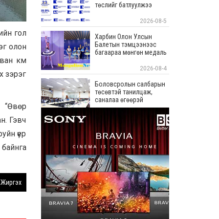
төслийг батлуулжээ
2026-08-5
ийн гол
Харбин Олон Улсын
Балетын тэмцээнээс
эг олон
багаараа мөнгөн медаль
аван км
хүртлээ
2026-08-4
х зэрэг
Боловсролын салбарын
төсөвтэй танилцаж,
саналаа өгөөрэй
р “Өвөр
2026-08-4
н. Гэвч
С.Зоригийн хөшөөг
руйн үер
буцаан байрлууллаа
 байнга
2026-08-3
Хөвсгөл аймгийн
Жиргэх
Рэнчинлхүмбэ сумын 320
хүүхдийн суудалтай
сургуулийн барилгыг
дуусгахад шаардлагатай
2026-08-3
4.1 тэрбум төгрөгийг АХБ