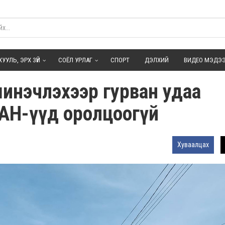
ХУУЛЬ, ЭРХ ЗҮЙ
СОЁЛ УРЛАГ
СПОРТ
ДЭЛХИЙ
ВИДЕО МЭДЭ
шинэчлэхээр гурван удаа
ААН-үүд оролцоогүй
Хуваалцах