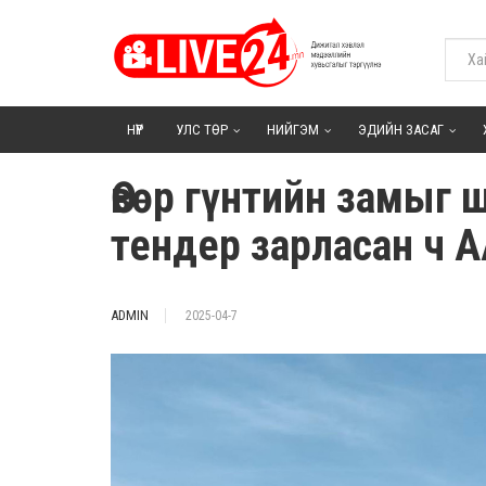
НҮҮР
УЛС ТӨР
НИЙГЭМ
ЭДИЙН ЗАСАГ
Өвөр гүнтийн замыг 
тендер зарласан ч 
ADMIN
2025-04-7