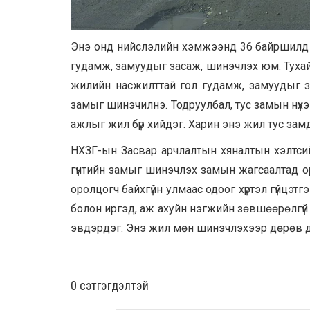
Энэ онд нийслэлийн хэмжээнд 36 байршилд 7
гудамж, замуудыг засаж, шинэчлэх юм. Тухай
жилийн насжилттай гол гудамж, замуудыг з
замыг шинэчилнэ. Тодруулбал, тус замын нүхэ
ажлыг жил бүр хийдэг. Харин энэ жил тус замд
НХЗГ-ын Засвар арчлалтын хяналтын хэлтсий
гүнтийн замыг шинэчлэх замын жагсаалтад о
оролцогч байхгүйн улмаас одоог хүртэл гүйцэтг
болон иргэд, аж ахуйн нэгжийн зөвшөөрөлгүй о
эвдэрдэг. Энэ жил мөн шинэчлэхээр дөрөв дэ
0 cэтгэгдэлтэй