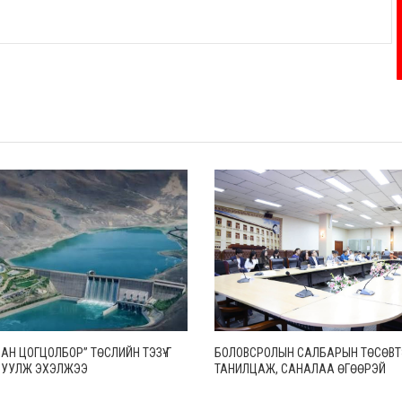
САН ЦОГЦОЛБОР” ТӨСЛИЙН ТЭЗҮ-Г
БОЛОВСРОЛЫН САЛБАРЫН ТӨСӨВТ
РУУЛЖ ЭХЭЛЖЭЭ
ТАНИЛЦАЖ, САНАЛАА ӨГӨӨРЭЙ