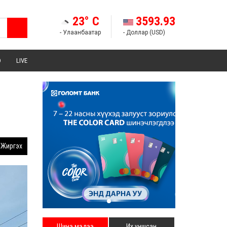
23° C
3593.93
- Улаанбаатар
- Доллар (USD)
Э
LIVE
Жиргэх
Шинэ мэдээ
Их уншсан