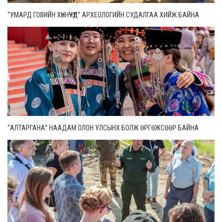
“УМАРД ГОВИЙН ХҮННҮЧҮҮД” АРХЕОЛОГИЙН СУДАЛГАА ХИЙЖ БАЙНА
“АЛТАРГАНА” НААДАМ ОЛОН УЛСЫНХ БОЛЖ ӨРГӨЖСӨӨР БАЙНА