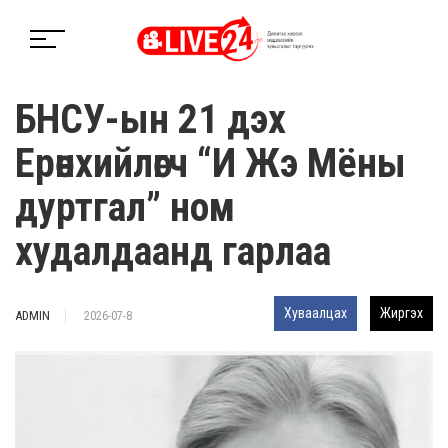
БНСУ-ын 21 дэх
Ерөнхийлөгч “И Жэ Мёны
дуртгал” ном
худалдаанд гарлаа
Хуваалцах
Жиргэх
ADMIN
2026-07-8