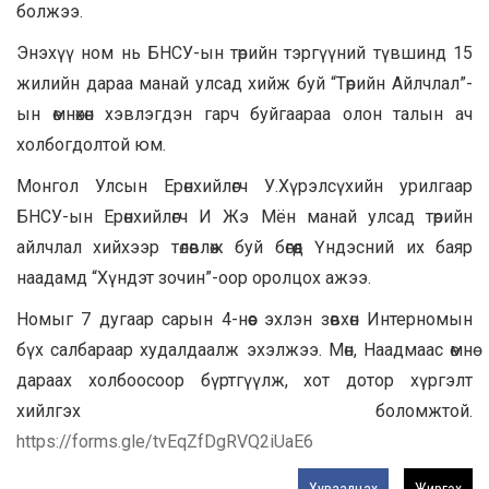
болжээ.
Энэхүү ном нь БНСУ-ын төрийн тэргүүний түвшинд 15
жилийн дараа манай улсад хийж буй “Төрийн Айлчлал”-
ын өмнөхөн хэвлэгдэн гарч буйгаараа олон талын ач
холбогдолтой юм.
Монгол Улсын Ерөнхийлөгч У.Хүрэлсүхийн урилгаар
БНСУ-ын Ерөнхийлөгч И Жэ Мён манай улсад төрийн
айлчлал хийхээр төлөвлөж буй бөгөөд Үндэсний их баяр
наадамд “Хүндэт зочин”-оор оролцох ажээ.
Номыг 7 дугаар сарын 4-нөөс эхлэн зөвхөн Интерномын
бүх салбараар худалдаалж эхэлжээ. Мөн, Наадмаас өмнө
дараах холбоосоор бүртгүүлж, хот дотор хүргэлт
хийлгэх боломжтой.
https://forms.gle/tvEqZfDgRVQ2iUaE6
Хуваалцах
Жиргэх