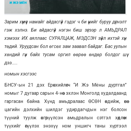
Зарим хүмүүс намайг айдасгүй гэдэг ч би үүнийг буруу дүгнэлт
гэж хэлнэ. Би айдасгүй нэгэн биш зүгээр л АМЬДРАЛ
хэмээх ИХ аяллаас СУРАЛЦАЖ, МЭДСЭН зүйл ихтэй хүн
төдий. Уруудсан бол өгсөх зам заавал байдаг. Бас уулын
хөндий гүн байх тусам оргил өөрөө өндөр болдог шүү
дээ……
номын хэсгээс
БНСУ-ын 21 дэх Ерөнхийлөгч “И Жэ Мёны дуртгал”
номыг 7 дугаар сарын 4-нөөс эхлэн Монголд худалдаанд
гаргасан байна. Хүнд амьдралаас ӨСӨН өндийж, өнөө
цагийн дэлхийн шилдэг удирдагчдын нэг болсон
түүний туулж өнгөрүүлсэн амьдралын сэтгэл хөдлөм
түүхийг өгүүлэх энэхүү ном уншигч таны хүртээл