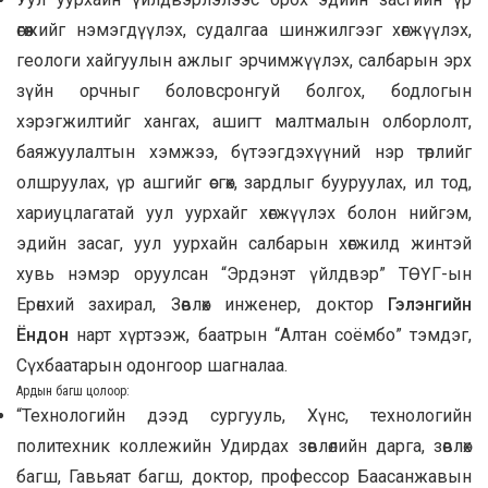
өгөөжийг нэмэгдүүлэх, судалгаа шинжилгээг хөгжүүлэх,
геологи хайгуулын ажлыг эрчимжүүлэх, салбарын эрх
зүйн орчныг боловсронгуй болгох, бодлогын
хэрэгжилтийг хангах, ашигт малтмалын олборлолт,
баяжуулалтын хэмжээ, бүтээгдэхүүний нэр төрлийг
олшруулах, үр ашгийг өсгөх, зардлыг бууруулах, ил тод,
хариуцлагатай уул уурхайг хөгжүүлэх болон нийгэм,
эдийн засаг, уул уурхайн салбарын хөгжилд жинтэй
хувь нэмэр оруулсан “Эрдэнэт үйлдвэр” ТӨҮГ-ын
Ерөнхий захирал, Зөвлөх инженер, доктор
Гэлэнгийн
Ёндон
нарт хүртээж, баатрын “Алтан соёмбо” тэмдэг,
Сүхбаатарын одонгоор шагналаа.
Ардын багш цолоор
:
“Технологийн дээд сургууль, Хүнс, технологийн
политехник коллежийн Удирдах зөвлөлийн дарга, зөвлөх
багш, Гавьяат багш, доктор, профессор Баасанжавын