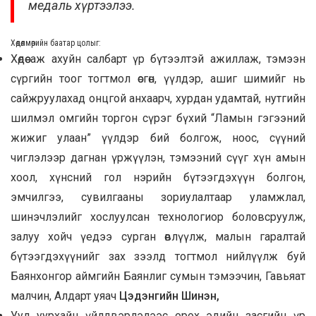
медаль хүртээлээ.
Хөдөлмөрийн баатар цолыг
:
Хөдөө аж ахуйн салбарт үр бүтээлтэй ажиллаж, тэмээн
сүргийн тоог тогтмол өсгөн, үүлдэр, ашиг шимийг нь
сайжруулахад онцгой анхаарч, хурдан удамтай, нутгийн
шилмэл омгийн торгон сүрэг бүхий “Ламын гэгээний
жижиг улаан” үүлдэр бий болгож, ноос, сүүний
чиглэлээр дагнан үржүүлэн, тэмээний сүүг хүн амын
хоол, хүнсний гол нэрийн бүтээгдэхүүн болгон,
эмчилгээ, сувилгааны зориулалтаар уламжлал,
шинэчлэлийг хослуулсан технологиор боловсруулж,
залуу хойч үедээ сурган өвлүүлж, малын гаралтай
бүтээгдэхүүнийг зах зээлд тогтмол нийлүүлж буй
Баянхонгор аймгийн Баянлиг сумын тэмээчин, Гавьяат
малчин, Алдарт уяач
Цэдэнгийн Шинэн,
Уул уурхайн үйлдвэрлэлээс орох эдийн засгийн үр