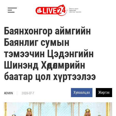
Баянхонгор аймгийн
Баянлиг сумын
тэмээчин Цэдэнгийн
Шинэнд Хөдөлмөрийн
баатар цол хүртээлээ
Хуваалцах
Жиргэх
ADMIN
2026-07-7