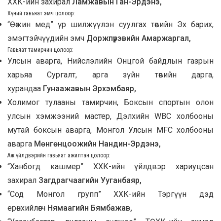
ХХК-ийн захирал
Ламжавын Ган-Эрдэнэ,
Хүний гавьяат эмч цолоор:
“Өөжин мед” үр шилжүүлэн суулгах төвийн Эх барих,
эмэгтэйчүүдийн эмч
Доржпүрэвийн Амаржаргал,
Гавьяат тамирчин цолоор:
Улсын аварга, Нийслэлийн Онцгой байдлын газрын
харьяа Сургалт, арга зүйн төвийн дарга,
хурандаа
Гунаажавын Эрхэмбаяр,
Холимог тулааны тамирчин, Боксын спортын олон
улсын хэмжээний мастер, Дэлхийн WBC холбооны
мутай боксын аварга, Монгол Улсын MFC холбооны
аварга
Мөнгөнцоожийн Нандин-Эрдэнэ,
Аж үйлдвэрийн гавьяат ажилтан цолоор:
“Ханбогд кашмер” ХХК-ийн үйлдвэр хариуцсан
захирал
Загдрагчаагийн Ууганбаяр,
“Сод Монгол групп” ХХК-ийн Тэргүүн дэд
ерөнхийлөгч
Нямаагийн Бямбажав,