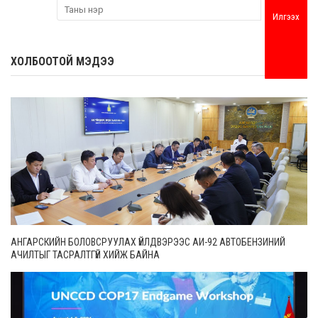
Илгээх
ХОЛБООТОЙ МЭДЭЭ
АНГАРСКИЙН БОЛОВСРУУЛАХ ҮЙЛДВЭРЭЭС АИ-92 АВТОБЕНЗИНИЙ
АЧИЛТЫГ ТАСРАЛТГҮЙ ХИЙЖ БАЙНА