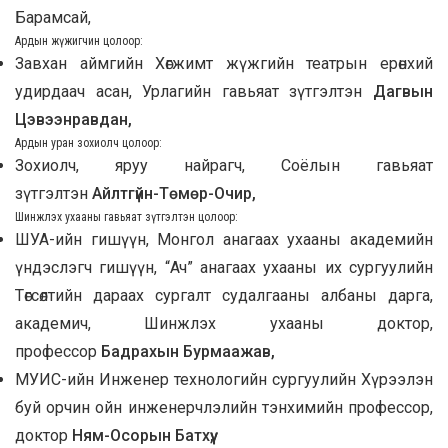
Барамсай,
Ардын жүжигчин цолоор:
Завхан аймгийн Хөгжимт жүжгийн театрын ерөнхий
удирдаач асан, Урлагийн гавьяат зүтгэлтэн
Дагвын
Цэвээнравдан,
Ардын уран зохиолч цолоор:
Зохиолч, яруу найрагч, Соёлын гавьяат
зүтгэлтэн
Айлтгүйн-Төмөр-Очир,
Шинжлэх ухааны гавьяат зүтгэлтэн цолоор:
ШУА-ийн гишүүн, Монгол анагаах ухааны академийн
үндэслэгч гишүүн, “Ач” анагаах ухааны их сургуулийн
Төгсөлтийн дараах сургалт судалгааны албаны дарга,
академич, Шинжлэх ухааны доктор,
профессор
Бадрахын Бурмаажав,
МУИС-ийн Инженер технологийн сургуулийн Хүрээлэн
буй орчин ойн инженерчлэлийн тэнхимийн профессор,
доктор
Ням-Осорын Батхүү,