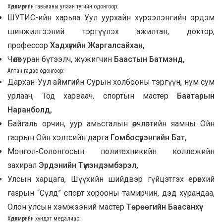
Хөдөлмөрийн гавьяаны улаан тугийн одонгоор:
ШУТИС-ийн харьяа Уул уурхайн хүрээлэнгийн эрдэм
шинжилгээний тэргүүлэх ажилтан, доктор,
профессор
Хадхүүгийн Жаргалсайхан,
Чөлөөт уран бүтээлч, жүжигчин
Баастын Батмэнд,
Алтан гадас одонгоор:
Дархан-Уул аймгийн Сурын холбооны тэргүүн, нум сум
урлаач, Тод харваач, спортын мастер
Баатарын
Наранболд,
Байгаль орчин, уур амьсгалын өөрчлөлтийн яамны Ойн
газрын Ойн хэлтсийн дарга
Гомбосүрэнгийн Бат,
Монгол-Солонгосын политехникийн коллежийн
захирал
Эрдэнийн Түмэндэмбэрэл,
Улсын харцага, Шүүхийн шийдвэр гүйцэтгэх ерөнхий
газрын “Сүлд” спорт хорооны тамирчин, дэд хурандаа,
Олон улсын хэмжээний мастер
Төрөөгийн Баасанхүү
Хөдөлмөрийн хүндэт медалиар: