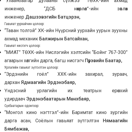
“Улаанбаатар дулааны сүлжээ” ТӨХК-ийн ахмад
инженер, “ДСБ нөхөрлөл”-ийн зөвлөх
инженер
Дашзэвэгийн Батцэрэн,
Гавьяат уурхайчин цолоор:
“Таван толгой” ХК-ийн Нүүрсний уурхайн уурын зуухны
ахмад механик
Балжирын Батсайхан,
Гавьяат нисгэгч цолоор:
“МИАТ” ТӨХК-ийн Нислэгийн хэлтсийн “Бойнг 767-300”
агаарын хөлгийн дарга, багш нисгэгч
Пүрэвийн Баатар,
Урлагийн гавьяат зүтгэлтэн цолоор:
“Эрдэнийн гоёл” ХХК-ийн захирал, зураач,
дархан
Ядмаагийн Эрдэнэбаяр,
Үндэсний урлагийн их театрын ерөнхий
удирдаач
Эрдэнэбаатарын Мөнхбаяр,
Сүхбаатарын одонгоор:
“Монгол кино нэгтгэл”-ийн Баримтат кино зургийн
дарга асан, Соёлын гавьяат зүтгэлтэн
Нямаагийн
Бямбажав,