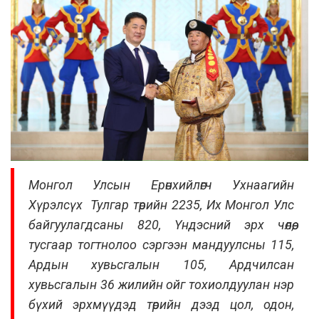
Монгол Улсын Ерөнхийлөгч Ухнаагийн
Хүрэлсүх Тулгар төрийн 2235, Их Монгол Улс
байгуулагдсаны 820, Үндэсний эрх чөлөө,
тусгаар тогтнолоо сэргээн мандуулсны 115,
Ардын хувьсгалын 105, Ардчилсан
хувьсгалын 36 жилийн ойг тохиолдуулан нэр
бүхий эрхмүүдэд төрийн дээд цол, одон,