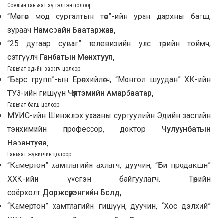
Соёлын гавьяат зүтгэлтэн цолоор:
“Мөнгөн мод сургалтын төв”-ийн уран дархны багш,
зураач
Намсрайн Баатаржав,
“25 дугаар суваг” телевизийн улс төрийн тоймч,
сэтгүүлч
Ганбатын Мөнхтуул,
Гавьяат эдийн засагч цолоор:
“Барс групп”-ын Ерөнхийлөгч, “Монгол шуудан” ХК-ийн
ТУЗ-ийн гишүүн
Чүлтэмийн Амарбаатар,
Гавьяат багш цолоор:
МУИС-ийн Шинжлэх ухааны сургуулийн Эдийн засгийн
тэнхимийн профессор, доктор
Чулуунбатын
Нарантуяа,
Гавьяат жүжигчин цолоор:
“Камертон” хамтлагийн ахлагч, дуучин, “Би продакшн”
ХХК-ийн үүсгэн байгуулагч, Төрийн
соёрхолт
Доржсүрэнгийн Болд,
“Камертон” хамтлагийн гишүүн, дуучин, “Хос дэлхий”