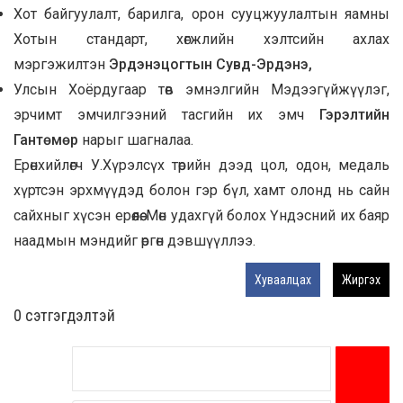
Хот байгуулалт, барилга, орон сууцжуулалтын яамны
Хотын стандарт, хөгжлийн хэлтсийн ахлах
мэргэжилтэн
Эрдэнэцогтын Сувд-Эрдэнэ,
Улсын Хоёрдугаар төв эмнэлгийн Мэдээгүйжүүлэг,
эрчимт эмчилгээний тасгийн их эмч
Гэрэлтийн
Гантөмөр
нарыг шагналаа.
Ерөнхийлөгч У.Хүрэлсүх төрийн дээд цол, одон, медаль
хүртсэн эрхмүүдэд болон гэр бүл, хамт олонд нь сайн
сайхныг хүсэн ерөөлөө. Мөн удахгүй болох Үндэсний их баяр
наадмын мэндийг өргөн дэвшүүллээ.
Хуваалцах
Жиргэх
0 cэтгэгдэлтэй