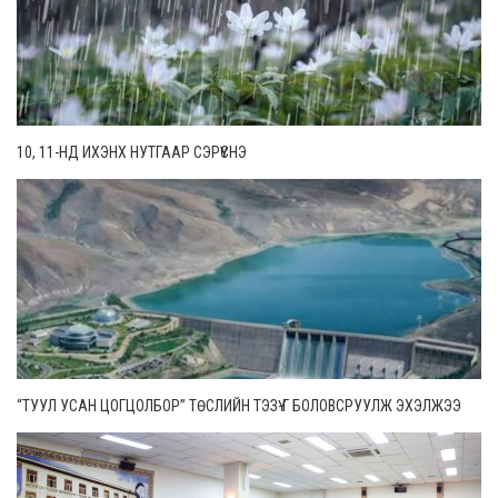
10, 11-НД ИХЭНХ НУТГААР СЭРҮҮСНЭ
“ТУУЛ УСАН ЦОГЦОЛБОР” ТӨСЛИЙН ТЭЗҮ-Г БОЛОВСРУУЛЖ ЭХЭЛЖЭЭ