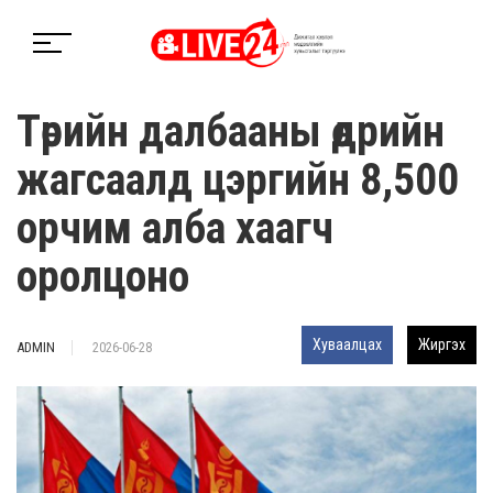
Төрийн далбааны өдрийн
жагсаалд цэргийн 8,500
орчим алба хаагч
оролцоно
Хуваалцах
Жиргэх
ADMIN
2026-06-28