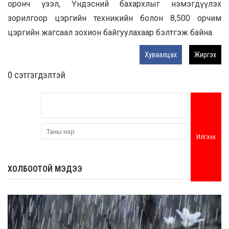
оронч үзэл, Үндэсний бахархлыг нэмэгдүүлэх
зорилгоор цэргийн техникийн болон 8,500 орчим
цэргийн жагсаал зохион байгуулахаар бэлтгэж байна.
Хуваалцах
Жиргэх
0 cэтгэгдэлтэй
Илгээх
ХОЛБООТОЙ МЭДЭЭ