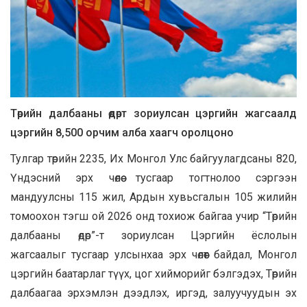
Төрийн далбааны өдөрт зориулсан цэргийн жагсаалд
цэргийн 8,500 орчим алба хаагч оролцоно
Тулгар төрийн 2235, Их Монгол Улс байгуулагдсаны 820,
Үндэсний эрх чөлөө тусгаар тогтнолоо сэргээн
мандуулсны 115 жил, Ардын хувьсгалын 105 жилийн
томоохон тэгш ой 2026 онд тохиож байгаа учир “Төрийн
далбааны өдөр”-т зориулсан Цэргийн ёслолын
жагсаалыг тусгаар улсынхаа эрх чөлөөт байдал, Монгол
цэргийн баатарлаг түүх, цог хийморийг бэлгэдэх, Төрийн
далбаагаа эрхэмлэн дээдлэх, иргэд, залуучуудын эх