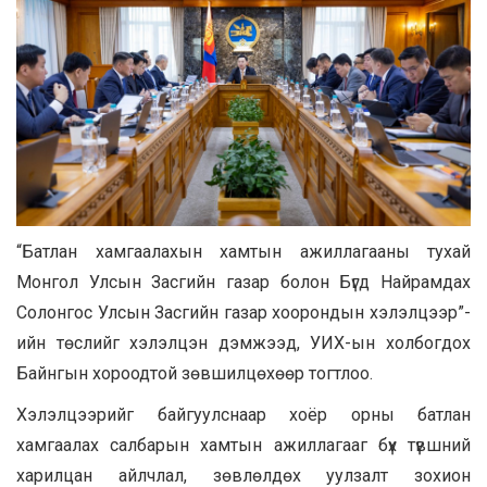
“Батлан хамгаалахын хамтын ажиллагааны тухай
Монгол Улсын Засгийн газар болон Бүгд Найрамдах
Солонгос Улсын Засгийн газар хоорондын хэлэлцээр”-
ийн төслийг хэлэлцэн дэмжээд, УИХ-ын холбогдох
Байнгын хороодтой зөвшилцөхөөр тогтлоо.
Хэлэлцээрийг байгуулснаар хоёр орны батлан
хамгаалах салбарын хамтын ажиллагааг бүх түвшний
харилцан айлчлал, зөвлөлдөх уулзалт зохион