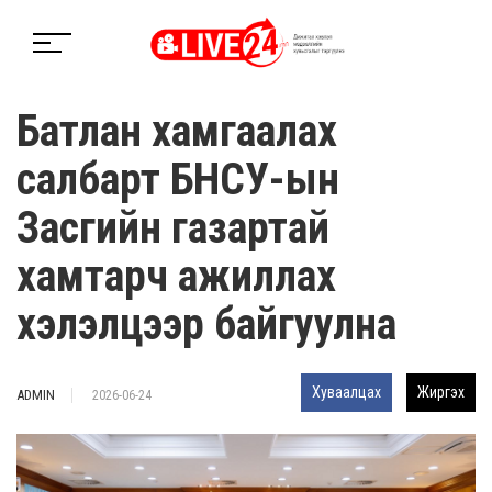
Батлан хамгаалах
салбарт БНСУ-ын
Засгийн газартай
хамтарч ажиллах
хэлэлцээр байгуулна
Хуваалцах
Жиргэх
ADMIN
2026-06-24