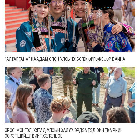
“АЛТАРГАНА” НААДАМ ОЛОН УЛСЫНХ БОЛЖ ӨРГӨЖСӨӨР БАЙНА
ОРОС, МОНГОЛ, ХЯТАД УЛСЫН ЗАЛУУ ЭРДЭМТЭД ОЙН ТҮЙМРИЙН
ЭСРЭГ ШИЙДЛҮҮДИЙГ ХЭЛЭЛЦЭВ