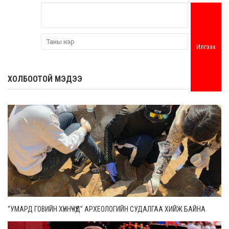
Илгээх
ХОЛБООТОЙ МЭДЭЭ
“УМАРД ГОВИЙН ХҮННҮЧҮҮД” АРХЕОЛОГИЙН СУДАЛГАА ХИЙЖ БАЙНА