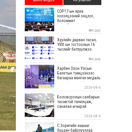
COP17-ын яриа
хэлэлцээний онцлог,
боломжит
хувилбаруудаас
суралцана
Өчигдөр
Хуулийн дөрвөн төсөл,
УИХ-ын тогтоолын 16
төслийг батлуулжээ
Өчигдөр
Харбин Олон Улсын
Балетын тэмцээнээс
багаараа мөнгөн медаль
хүртлээ
2026-08-4
Боловсролын салбарын
төсөвтэй танилцаж,
саналаа өгөөрэй
2026-08-4
С.Зоригийн хөшөөг
буцаан байрлууллаа