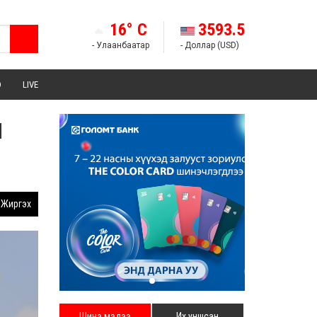
16° C
3593.5
- Улаанбаатар
- Доллар (USD)
Э
LIVE
н
Жиргэх
Шинэ мэдээ
Их уншсан