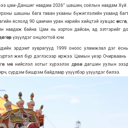
Хүрээ цам-Даншиг наадам 2026” шашин, соёлын наадам Хүй
урхны шашны бага таван ухааны бүжиглэлийн ухаанд баг
ийн ёслолд 90 цамчин уран нарийн хийцтэй хувцас өмсгөл, 
жин наадаж байна. Цам нь хортон дайсан, ад зэтгэрийг 
өдөлгөөнөөр үзүүлдэг онцлогтой юм.
йдийн эрдэмт хуврагууд 1999 оноос уламжлал дэг ёсны
өг хүртэл жил бүр дэглэсээр иржээ. Цамын үеэр Очирваань 
гөн мөн нийслэл хотыг хүрээлэх дөрвөн дагшин уулын эзэ
хувирч, сүрдэм бишрэм байдлаар үзүүлбэр үзүүлдэг билээ.