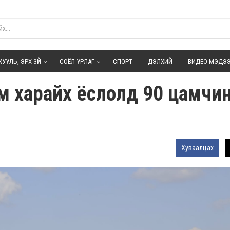
ХУУЛЬ, ЭРХ ЗҮЙ
СОЁЛ УРЛАГ
СПОРТ
ДЭЛХИЙ
ВИДЕО МЭДЭ
 харайх ёслолд 90 цамчи
Хуваалцах