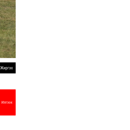
Жиргэх
Илгээх