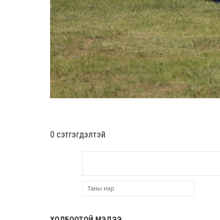
0 cэтгэгдэлтэй
ХОЛБООТОЙ МЭДЭЭ