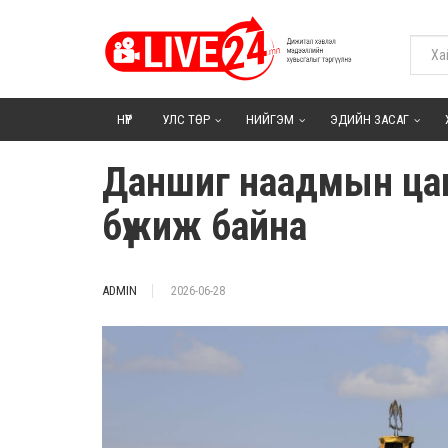
НҮҮР
УЛС ТӨР
НИЙГЭМ
ЭДИЙН ЗАСАГ
Даншиг наадмын цам
бүжиж байна
ADMIN
2026-06-28