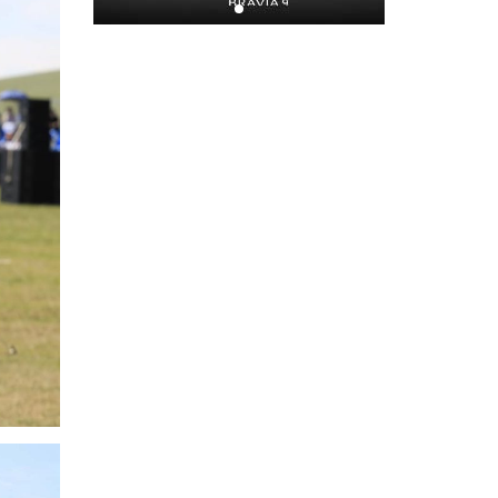
Монгол-Оросын хилийг
хамтран шалгаж байна
2026-07-31