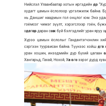
Нийслэл Улаанбаатар хотын иргэдийн өдөр “
худагт цамын ёслолоор үргэлжилж байна. Б
нь Даншиг наадмын гол онцлог юм. Энэ удааг
гоёмсог чимэг зүүлт, хэрэгслээр гоён, бү
хөдөлгөөнөөр даран сөнөөж буй бэлгэдлийг уран яруу х
Хүрээ цамын ёслолыг Гандантэгчэнлин хи
сэргээн туурвисан байна. Түүнээс хойш өдгө
уран хошин, инээдмийн дүр бүхий цагаан өв
Хангарьд, Гахай, Нохой, Хөх өвгөн зэрэг дүрд 