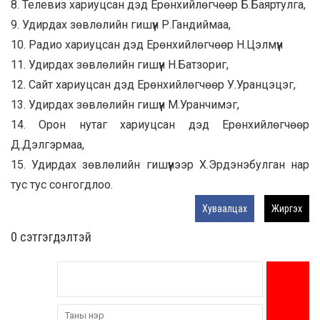
8. Телевиз хариуцсан дэд Ерөнхийлөгчөөр Б.Баяртулга,
9. Удирдах зөвлөлийн гишүүн Р.Гандиймаа,
10. Радио хариуцсан дэд Ерөнхийлөгчөөр Н.Цэлмүүн
11. Удирдах зөвлөлийн гишүүн Н.Батзориг,
12. Сайт хариуцсан дэд Ерөнхийлөгчөөр У.Уранцэцэг,
13. Удирдах зөвлөлийн гишүүн М.Уранчимэг,
14. Орон нутаг хариуцсан дэд Ерөнхийлөгчөөр
Д.Дэлгэрмаа,
15. Удирдах зөвлөлийн гишүүнээр Х.Эрдэнэбулган нар
тус тус сонгогдлоо.
Хуваалцах
Жиргэх
0 cэтгэгдэлтэй