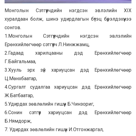
Монголын Сэтгүүлчдийн нэгдсэн эвлэлийн XIX
хуралдаан болж, шинэ удирдлагын бүтэц бүрэлдэхүүнээ
сонгов.
1.Монголын Сэтгүүлчдийн нэгдсэн эвлэлийн
Ерөнхийлөгчөөр сэтгүүлч Л.Нинжжамц,
2.Гадаад харилцааны дэд Ерөнхийлөгчөөр
Г.Байгальмаа,
3.Хууль эрх зүй хариуцсан дэд Ерөнхийлөгчөөр
Ц.Мөнхбаатар,
4.Сургалт судалгаа хариуцсан дэд Ерөнхийлөгчөөр
Ж.Батбаатар,
5.Удирдах зөвлөлийн гишүүн Б.Чинзориг,
6.Сонин сэтгүүл хариуцсан дэд Ерөнхийлөгчөөр
Б.Нямдорж,
7. Удирдах зөвлөлийн гишүүн И.Отгонжаргал,