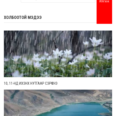
Илгээх
ХОЛБООТОЙ МЭДЭЭ
10, 11-НД ИХЭНХ НУТГААР СЭРҮҮСНЭ