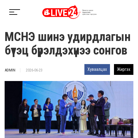
МСНЭ шинэ удирдлагын
бүтэц бүрэлдэхүүнээ сонгов
Хуваалцах
Жиргэх
ADMIN
2026-06-23