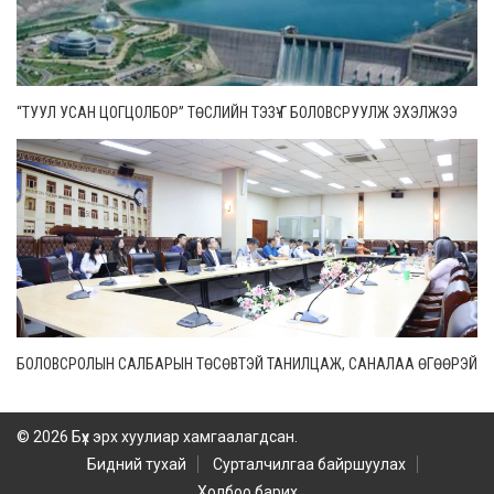
“ТУУЛ УСАН ЦОГЦОЛБОР” ТӨСЛИЙН ТЭЗҮ-Г БОЛОВСРУУЛЖ ЭХЭЛЖЭЭ
БОЛОВСРОЛЫН САЛБАРЫН ТӨСӨВТЭЙ ТАНИЛЦАЖ, САНАЛАА ӨГӨӨРЭЙ
© 2026 Бүх эрх хуулиар хамгаалагдсан.
Бидний тухай
Сурталчилгаа байршуулах
Холбоо барих