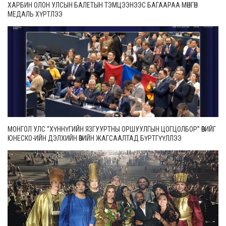
ХАРБИН ОЛОН УЛСЫН БАЛЕТЫН ТЭМЦЭЭНЭЭС БАГААРАА МӨНГӨН
МЕДАЛЬ ХҮРТЛЭЭ
МОНГОЛ УЛС ‘’ХҮННҮГИЙН ЯЗГУУРТНЫ ОРШУУЛГЫН ЦОГЦОЛБОР” ӨВИЙГ
ЮНЕСКО-ИЙН ДЭЛХИЙН ӨВИЙН ЖАГСААЛТАД БҮРТГҮҮЛЛЭЭ