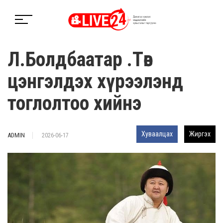
Л.Болдбаатар .Төв
цэнгэлдэх хүрээлэнд
тоглолтоо хийнэ
Хуваалцах
Жиргэх
ADMIN
2026-06-17