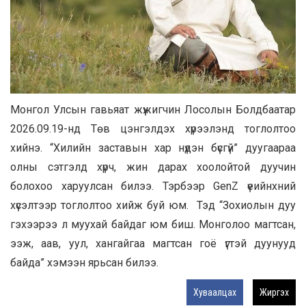
Монгол Улсын гавьяат жүжигчин Лосолын Болдбаатар
2026.09.19-нд Төв цэнгэлдэх хүрээлэнд тоглолтоо
хийнэ. “Хилийн заставын хар нүдэн бүсгүй” дуугаараа
олны сэтгэлд хүрч, жин дарах хоолойтой дуучин
болохоо харуулсан билээ. Тэрбээр GenZ үеийнхний
хүсэлтээр тоглолтоо хийж буй юм. Тэд “Зохиолын дуу
гэхээрээ л муухай байдаг юм биш. Монголоо магтсан,
ээж, аав, уул, хангайгаа магтсан гоё үгтэй дуунууд
байда” хэмээн ярьсан билээ.
Хуваалцах
Жиргэх