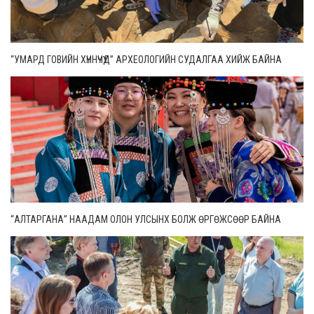
“УМАРД ГОВИЙН ХҮННҮЧҮҮД” АРХЕОЛОГИЙН СУДАЛГАА ХИЙЖ БАЙНА
“АЛТАРГАНА” НААДАМ ОЛОН УЛСЫНХ БОЛЖ ӨРГӨЖСӨӨР БАЙНА