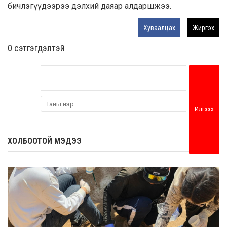
бичлэгүүдээрээ дэлхий даяар алдаршжээ.
Хуваалцах
Жиргэх
0 cэтгэгдэлтэй
Илгээх
ХОЛБООТОЙ МЭДЭЭ