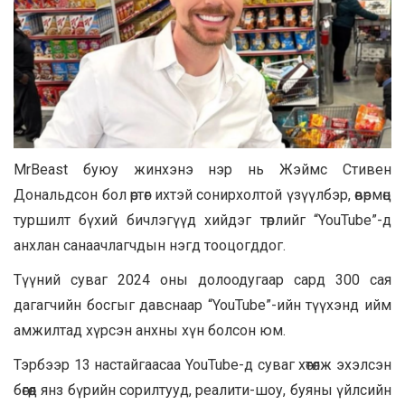
MrBeast буюу жинхэнэ нэр нь Жэймс Стивен
Дональдсон бол өртөг ихтэй сонирхолтой үзүүлбэр, өвөрмөц
туршилт бүхий бичлэгүүд хийдэг төрлийг “YouTube”-д
анхлан санаачлагчдын нэгд тооцогддог.
Түүний суваг 2024 оны долоодугаар сард 300 сая
дагагчийн босгыг давснаар “YouTube”-ийн түүхэнд ийм
амжилтад хүрсэн анхны хүн болсон юм.
Тэрбээр 13 настайгаасаа YouTube-д суваг хөтөлж эхэлсэн
бөгөөд янз бүрийн сорилтууд, реалити-шоу, буяны үйлсийн