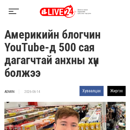
Америкийн блогчин
YouTube-д 500 сая
дагагчтай анхны хүн
болжээ
Хуваалцах
Жиргэх
ADMIN
2026-06-14