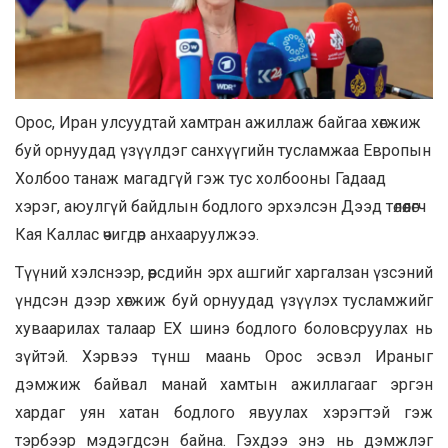
Орос, Иран улсуудтай хамтран ажиллаж байгаа хөгжиж
буй орнуудад үзүүлдэг санхүүгийн тусламжаа Европын
Холбоо танаж магадгүй гэж тус холбооны Гадаад
хэрэг, аюулгүй байдлын бодлого эрхэлсэн Дээд төлөөлөгч
Кая Каллас өчигдөр анхааруулжээ.
Түүний хэлснээр, өөрсдийн эрх ашгийг харгалзан үзсэний
үндсэн дээр хөгжиж буй орнуудад үзүүлэх тусламжийг
хуваарилах талаар ЕХ шинэ бодлого боловсруулах нь
зүйтэй. Хэрвээ түнш маань Орос эсвэл Ираныг
дэмжиж байвал манай хамтын ажиллагааг эргэн
хардаг уян хатан бодлого явуулах хэрэгтэй гэж
тэрбээр мэдэгдсэн байна. Гэхдээ энэ нь дэмжлэг