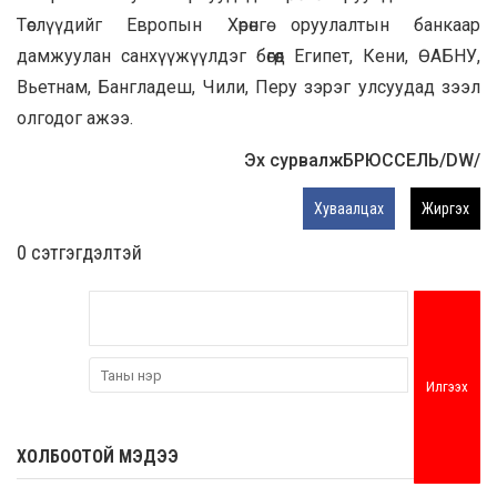
Төслүүдийг Европын Хөрөнгө оруулалтын банкаар
дамжуулан санхүүжүүлдэг бөгөөд Египет, Кени, ӨАБНУ,
Вьетнам, Бангладеш, Чили, Перу зэрэг улсуудад зээл
олгодог ажээ.
Эх сурвалж
БРЮССЕЛЬ/
DW/
Хуваалцах
Жиргэх
0 cэтгэгдэлтэй
Илгээх
ХОЛБООТОЙ МЭДЭЭ