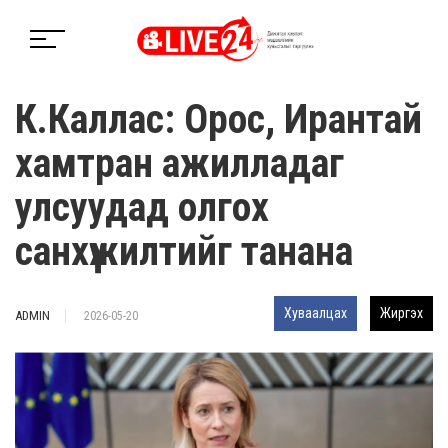
К.Каллас: Орос, Ирантай
хамтран ажилладаг
улсуудад олгох
санхүүжилтийг танана
Хуваалцах
Жиргэх
ADMIN
2026-05-20