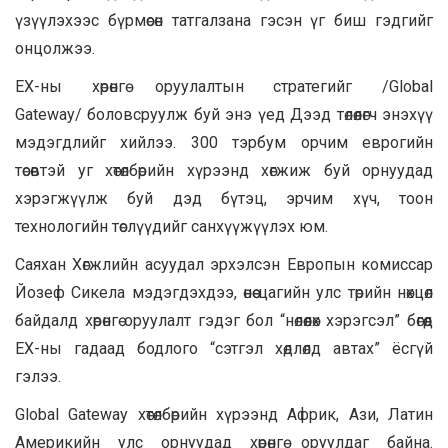
үзүүлэхээс бүрмөсөн татгалзана гэсэн үг биш гэдгийг
онцолжээ.
ЕХ-ны хөрөнгө оруулалтын стратегийг /Global
Gateway/ боловсруулж буй энэ үед Дээд төлөөлөгч энэхүү
мэдэгдлийг хийлээ. 300 тэрбум орчим еврогийн
төсөвтэй уг хөтөлбөрийн хүрээнд хөгжиж буй орнуудад
хэрэгжүүлж буй дэд бүтэц, эрчим хүч, тоон
технологийн төслүүдийг санхүүжүүлэх юм.
Саяхан Хөгжлийн асуудал эрхэлсэн Европын комиссар
Йозеф Сикела мэдэгдэхдээ, өнөө цагийн улс төрийн нөхцөл
байдалд хөрөнгө оруулалт гэдэг бол “нөлөөлөх хэрэгсэл” бөгөөд
ЕХ-ны гадаад бодлого “сэтгэл хөдлөлд автах” ёсгүй
гэлээ.
Global Gateway хөтөлбөрийн хүрээнд Африк, Ази, Латин
Америкийн улс орнуудад хөрөнгө оруулдаг байна.