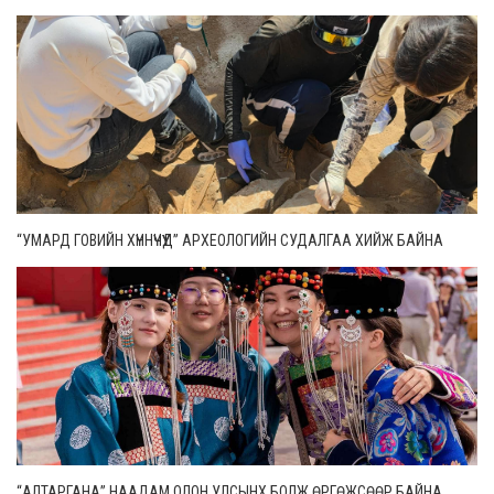
“УМАРД ГОВИЙН ХҮННҮЧҮҮД” АРХЕОЛОГИЙН СУДАЛГАА ХИЙЖ БАЙНА
“АЛТАРГАНА” НААДАМ ОЛОН УЛСЫНХ БОЛЖ ӨРГӨЖСӨӨР БАЙНА