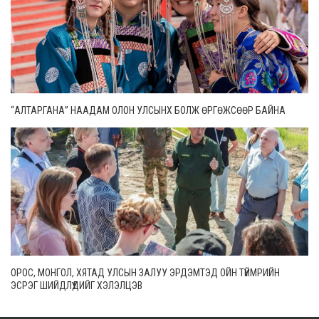
“АЛТАРГАНА” НААДАМ ОЛОН УЛСЫНХ БОЛЖ ӨРГӨЖСӨӨР БАЙНА
ОРОС, МОНГОЛ, ХЯТАД УЛСЫН ЗАЛУУ ЭРДЭМТЭД ОЙН ТҮЙМРИЙН
ЭСРЭГ ШИЙДЛҮҮДИЙГ ХЭЛЭЛЦЭВ