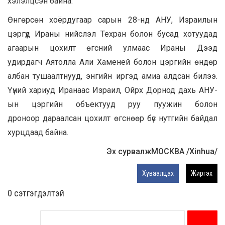
хэлэлцсэн байна.
Өнгөрсөн хоёрдугаар сарын 28-нд АНУ, Израилын
цэргүүд Ираны нийслэл Техран болон бусад хотуудад
агаарын цохилт өгсний улмаас Ираны Дээд
удирдагч Аятолла Али Хаменей болон цэргийн өндөр
албан тушаалтнууд, энгийн иргэд амиа алдсан билээ.
Үүний хариуд Иранаас Израил, Ойрх Дорнод дахь АНУ-
ын цэргийн объектууд руу пуужин болон
дроноор дараалсан цохилт өгснөөр бүс нутгийн байдал
хурцдаад байна.
Эх сурвалж
МОСКВА /Xinhua/
Хуваалцах
Жиргэх
0 cэтгэгдэлтэй