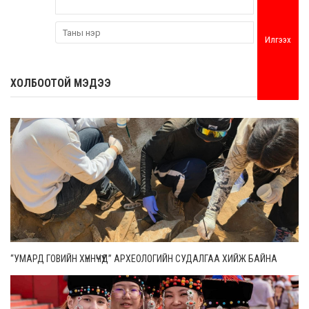
Илгээх
ХОЛБООТОЙ МЭДЭЭ
“УМАРД ГОВИЙН ХҮННҮЧҮҮД” АРХЕОЛОГИЙН СУДАЛГАА ХИЙЖ БАЙНА