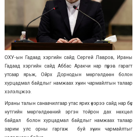
ОХУ-ын Гадаад хэргийн сайд Сергей Лавров, Ираны
Гадаад хэргийн сайд Аббас Аракчи нар пүрэв гарагт
утсаар ярьж, Ойрх Дорнодын мөргөлдөөн болон
хурцадмал байдлыг намжаах хүчин чармайлтын талаар
хэлэлцжээ.
Ираны талын санаачилгаар утас ярих үеэрээ сайд нар бүс
нутгийн мөргөлдөөний эргэн тойрон дах нөхцөл
байдал болон хурцадмал байдлыг намжаах талаар
зарим улс орны гаргаж буй хүчин чармайлтыг