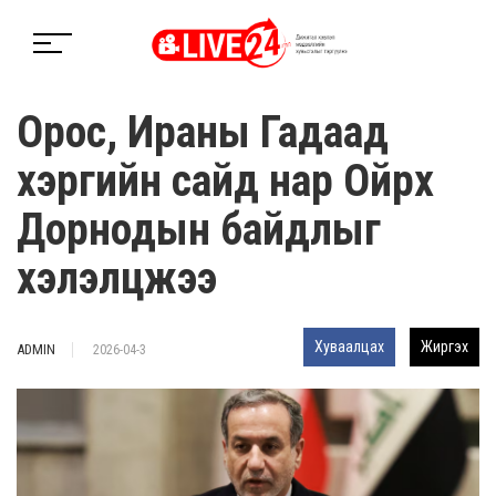
Орос, Ираны Гадаад
хэргийн сайд нар Ойрх
Дорнодын байдлыг
хэлэлцжээ
Хуваалцах
Жиргэх
ADMIN
2026-04-3