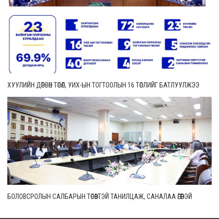
ХУУЛИЙН ДӨРВӨН ТӨСӨЛ, УИХ-ЫН ТОГТООЛЫН 16 ТӨСЛИЙГ БАТЛУУЛЖЭЭ
БОЛОВСРОЛЫН САЛБАРЫН ТӨСӨВТЭЙ ТАНИЛЦАЖ, САНАЛАА ӨГӨӨРЭЙ