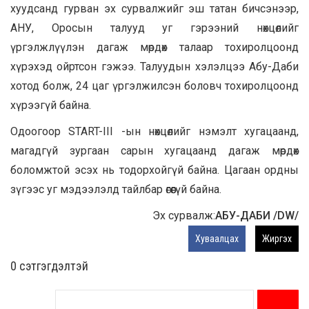
хуудсанд гурван эх сурвалжийг эш татан бичсэнээр,
АНУ, Оросын талууд уг гэрээний нөхцөлийг
үргэлжлүүлэн дагаж мөрдөх талаар тохиролцоонд
хүрэхэд ойртсон гэжээ. Талуудын хэлэлцээ Абу-Даби
хотод болж, 24 цаг үргэлжилсэн боловч тохиролцоонд
хүрээгүй байна.
Одоогоор START-III -ын нөхцөлийг нэмэлт хугацаанд,
магадгүй зургаан сарын хугацаанд дагаж мөрдөх
боломжтой эсэх нь тодорхойгүй байна. Цагаан ордны
зүгээс уг мэдээлэлд тайлбар өгөөгүй байна.
Эх сурвалж:
АБУ-ДАБИ /DW/
Хуваалцах
Жиргэх
0 cэтгэгдэлтэй