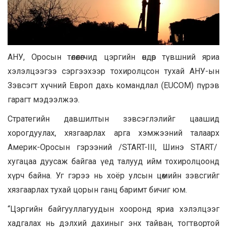
АНУ, Оросын төлөөлөгчид цэргийн өндөр түвшний яриа
хэлэлцээгээ сэргээхээр тохиролцсон тухай АНУ-ын
Зэвсэгт хүчний Европ дахь командлал (EUCOM) пүрэв
гарагт мэдээлжээ.
Стратегийн давшилтын зэвсэглэлийг цаашид
хорогдуулах, хязгаарлах арга хэмжээний талаарх
Америк-Оросын гэрээний /START-III, Шинэ START/
хугацаа дуусаж байгаа үед талууд ийм тохиролцоонд
хүрч байна. Уг гэрээ нь хоёр улсын цөмийн зэвсгийг
хязгаарлах тухай цорын ганц баримт бичиг юм.
“Цэргийн байгууллагуудын хооронд яриа хэлэлцээг
хадгалах нь дэлхий дахиныг энх тайван, тогтвортой