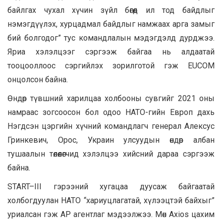
байлгах чухал хүчин зүйл бөгөөд ил тод байдлыг
нэмэгдүүлэх, хурцадмал байдлыг намжаах арга замыг
бий болгодог” тус командлалын мэдэгдэлд дурджээ.
Яриа хэлэлцээг сэргээж байгаа нь алдаатай
тооцооллоос сэргийлэх зорилготой гэж EUCOM
онцолсон байна.
Өндөр түвшний харилцаа холбооны сувгийг 2021 оны
намраас зогсоосон бол одоо НАТО-гийн Европ дахь
Нэгдсэн цэргийн хүчний командлагч генерал Алексус
Гринкевич, Орос, Украин улсуудын өндөр албан
тушаалын төлөөлөгчид хэлэлцээ хийсний дараа сэргээж
байна.
START–III гэрээний хугацаа дуусаж байгаатай
холбогдуулан НАТО “хариуцлагатай, хүлээцтэй байхыг”
уриалсан гэж АР агентлаг мэдээлжээ. Мөн Axios цахим