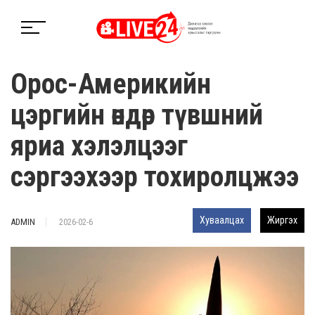
Орос-Америкийн
цэргийн өндөр түвшний
яриа хэлэлцээг
сэргээхээр тохиролцжээ
Хуваалцах
Жиргэх
ADMIN
2026-02-6