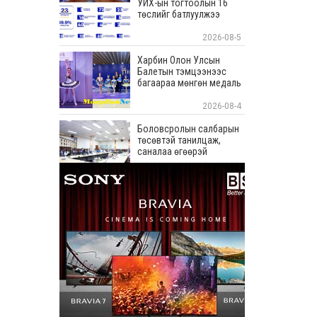
УИХ-ын тогтоолын 16
төслийг батлуулжээ
2026-08-5
Харбин Олон Улсын
Балетын тэмцээнээс
багаараа мөнгөн медаль
хүртлээ
2026-08-4
Боловсролын салбарын
төсөвтэй танилцаж,
саналаа өгөөрэй
2026-08-4
С.Зоригийн хөшөөг
буцаан байрлууллаа
2026-08-3
Хөвсгөл аймгийн
Рэнчинлхүмбэ сумын 320
хүүхдийн суудалтай
сургуулийн барилгыг
дуусгахад шаардлагатай
2026-08-3