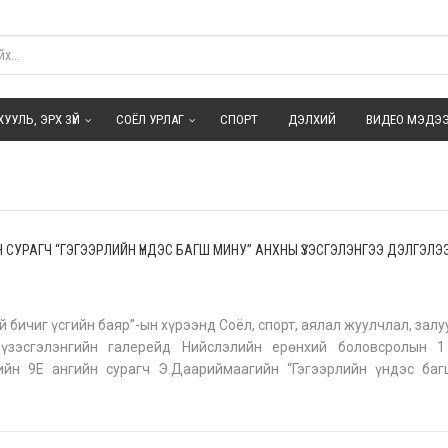
ХУУЛЬ, ЭРХ ЗҮЙ
СОЁЛ УРЛАГ
СПОРТ
ДЭЛХИЙ
ВИДЕО МЭДЭ
Н СУРАГЧ “ГЭГЭЭРЛИЙН ҮНДЭС БАГШ МИНУ” АНХНЫ ҮЗЭСГЭЛЭНГЭЭ ДЭЛГЭЛЭ
ий бичиг үсгийн баяр”-ын хүрээнд Соёл, спорт, аялал жуулчлал, зал
үзэсгэлэнгийн галерейд Нийслэлийн ерөнхий боловсролын 1
лийн 9Е ангийн сурагч Э.Даариймаагийн “Гэгээрлийн үндэс баг
ие даасан уран бичлэгийн үзэсгэлэн 2025 оны тавдугаар сарын 05