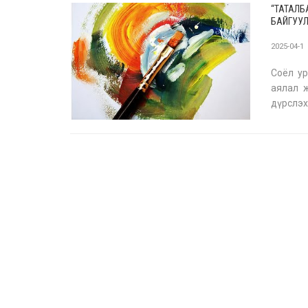
“ТАТАЛБ
БАЙГУУ
2025-04-1
Соёл ур
аялал 
дүрслэх
дээд су