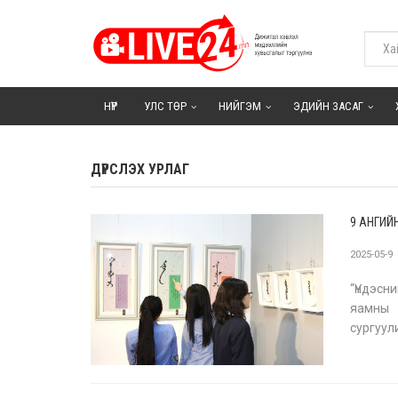
НҮҮР
УЛС ТӨР
НИЙГЭМ
ЭДИЙН ЗАСАГ
ДҮРСЛЭХ УРЛАГ
9 АНГИЙ
2025-05-9
“Үндэсн
яамны 
сургуу
анхны б