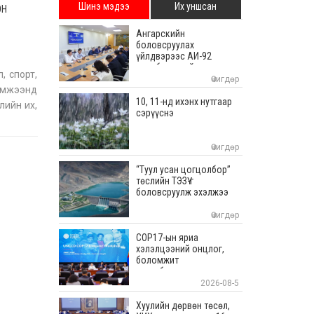
Шинэ мэдээ
Их уншсан
ОН
Ангарскийн
боловсруулах
үйлдвэрээс АИ-92
автобензиний ачилтыг
, спорт,
тасралтгүй хийж байна
Өчигдөр
эмжээнд
10, 11-нд ихэнх нутгаар
лийн их,
сэрүүснэ
гсөх
Өчигдөр
“Туул усан цогцолбор”
төслийн ТЭЗҮ-г
боловсруулж эхэлжээ
Өчигдөр
COP17-ын яриа
хэлэлцээний онцлог,
боломжит
хувилбаруудаас
суралцана
2026-08-5
Хуулийн дөрвөн төсөл,