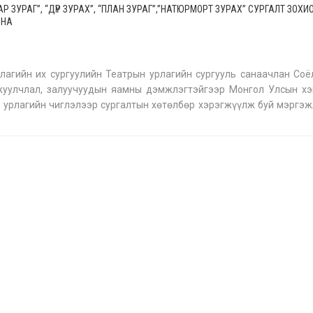
АР ЗУРАГ”, “ДҮР ЗУРАХ”, “ПЛАН ЗУРАГ”,”НАТЮРМОРТ ЗУРАХ” СУРГАЛТ ЗОХИ
ЛНА
лагийн их сургуулийн Театрын урлагийн сургууль санаачлан Соёл
жуулчлал, залуучуудын яамны дэмжлэгтэйгээр Монгол Улсын х
 урлагийн чиглэлээр сургалтын хөтөлбөр хэрэгжүүлж буй мэргэж
ргууль болон Ерөнхий боловсрол, тусгай дунд, лицей сургуулийн тө