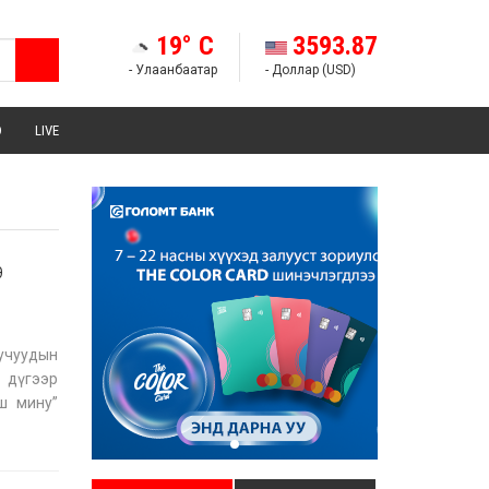
19° C
3593.87
- Улаанбаатар
- Доллар (USD)
Э
LIVE
Э
уучуудын
 дүгээр
ш мину”
-ны өд