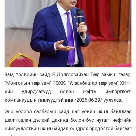
Зам, тээврийн сайд Б.Дэлгэрсайхан Төмөр замын газар,
“Монголын төмөр зам” ТӨХК, “Улаанбаатар төмөр зам” ХНН-
ийн удирдлагууд болон нефть импортлогч
компаниудын төлөөллүүдтэй өнөөдөр /2026.06.29/ уулзлаа.
Энэ үеэрээ салбарын сайд цаг үеийн нөхцөл байдлаас
шалтгаалан дэлхий дахинд болон бүс нутагт нефтийн
нийлүүлэлтийн нөхцөл байдал хүндрэх эрсдэлтэй байгааг