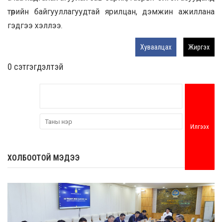
төрийн байгууллагуудтай ярилцан, дэмжин ажиллана
гэдгээ хэллээ.
Хуваалцах
Жиргэх
0 cэтгэгдэлтэй
Илгээх
ХОЛБООТОЙ МЭДЭЭ