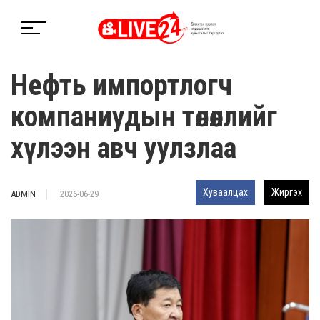
Нефть импортлогч
компаниудын төлөөллийг
хүлээн авч уулзлаа
Хуваалцах
Жиргэх
ADMIN
2026-06-29