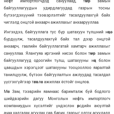
нефт импортлогчдод сануулаад, төмөр замын
байгууллагуудын удирдлагуудад газрын тосны
бүтээгдэхүүний тээвэрлэлтийг тасалдуулахгүй байх
чиглэлд онцгой анхаарч ажиллахыг анхаарууллаа.
Ингэхдээ, байгууллага тус бүр шатахуун түлшний нөөцөө
бүрдүүлж, тасалдуулахгүй байх тал дээр онцгой
анхаарч, гаалийн байгууллагатай хамтарч ажиллахыг
санууллаа. Ялангуяа иргэний нисэх болон төмөр замын
байгууллагууд одоогийн түлш, шатахууны нөөц болон
цаашдын хэрэгцээт шатахууны тооцооллоо яаралтай
танилцуулж, бүтээн байгуулалтын ажлуудад тасалдал
үүсгэхгүйгээр төлөвлөн ажиллах ёстойг онцлов.
Мөн Зам, тээврийн яамнаас баримталж буй бодлого
шийдвэрийн дагуу Монголын нефть импортлогч
компаниудын хүсэлтийг үндэслэн өөрсдийн аюултай
ачаа хадгалах агуулах сав барих, газрыг олгох асуудалд