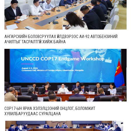
АНГАРСКИЙН БОЛОВСРУУЛАХ ҮЙЛДВЭРЭЭС АИ-92 АВТОБЕНЗИНИЙ
АЧИЛТЫГ ТАСРАЛТГҮЙ ХИЙЖ БАЙНА
COP17-ЫН ЯРИА ХЭЛЭЛЦЭЭНИЙ ОНЦЛОГ, БОЛОМЖИТ
ХУВИЛБАРУУДААС СУРАЛЦАНА