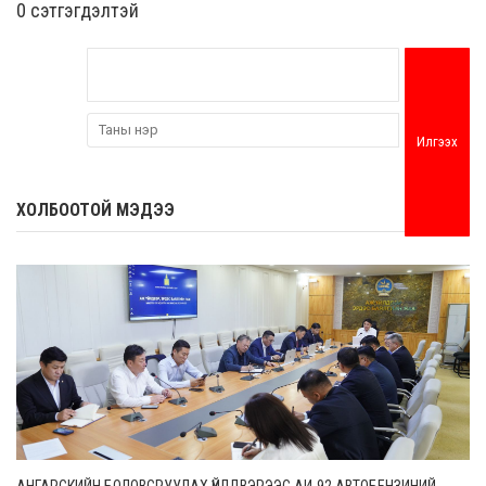
0 cэтгэгдэлтэй
Илгээх
ХОЛБООТОЙ МЭДЭЭ
АНГАРСКИЙН БОЛОВСРУУЛАХ ҮЙЛДВЭРЭЭС АИ-92 АВТОБЕНЗИНИЙ