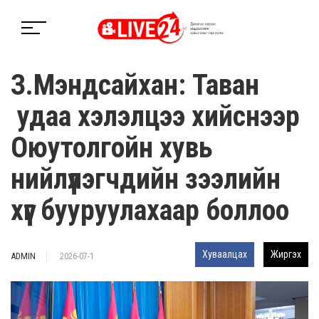
З.Мэндсайхан: Таван
удаа хэлэлцээ хийснээр
Оюутолгойн хувь
нийлүүлэгчдийн зээлийн
хүүг бууруулахаар боллоо
Хуваалцах
Жиргэх
ADMIN
2026-07-1