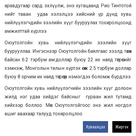
аравдугаар сард эхлүүлж, энэ хугацаанд Рио Тинтотой
нийт таван удаа хэлэлцээ хийсний үр дүнд хувь
нийлүүлэгчдийн зээлийн хүүг бууруулах тохиролцоонд
амжилттай хүрлээ.
Оюутолгойн хувь нийлүүлэгчдийн зээлийн хүүг
буурууллаа. Ингэснээр Оюутолгойн баялгаас зээлд төлөх
байсан 6.2 тэрбум ам.доллар буюу 22 их наяд төгрөгийг
хэмнэж, Монголын талын хүртэх өгөөж 2.5 тэрбум доллар
буюу 8 орчим их наяд төгрөгөөр нэмэгдэх боломж бүрдлээ.
Оюутолгойн хувь нийлүүлэгчийн зээлийн хүүг долоон
жилд нэг удаа хийдэг байсныг гурван жил тутамд
хийхээр боллоо. Мөн Оюутолгойгоос энэ жил ногдол
ашиг авахаар талууд тохиролцлоо.
Хуваалцах
Жиргэх