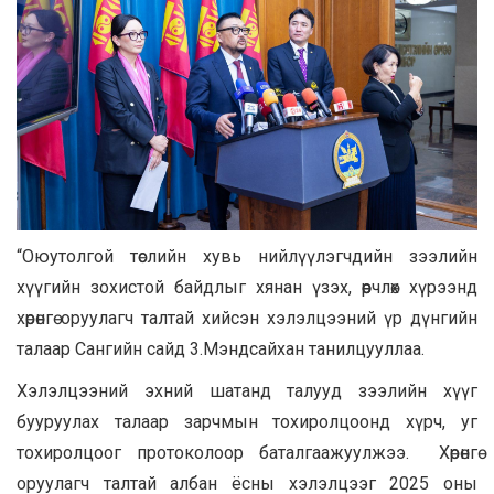
“Оюутолгой төслийн хувь нийлүүлэгчдийн зээлийн
хүүгийн зохистой байдлыг хянан үзэх, өөрчлөх хүрээнд
хөрөнгө оруулагч талтай хийсэн хэлэлцээний үр дүнгийн
талаар Сангийн сайд 3.Мэндсайхан танилцууллаа.
Хэлэлцээний эхний шатанд талууд зээлийн хүүг
бууруулах талаар зарчмын тохиролцоонд хүрч, уг
тохиролцоог протоколоор баталгаажуулжээ. Хөрөнгө
оруулагч талтай албан ёсны хэлэлцээг 2025 оны